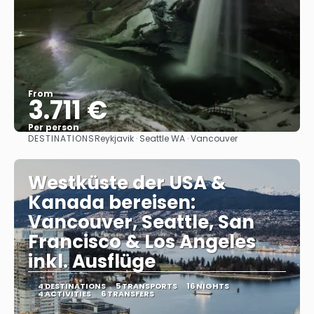
From
3.711 €
Per person
DESTINATIONS
Reykjavik · Seattle WA · Vancouver
See
Westküste der USA &
Kanada bereisen:
Vancouver, Seattle, San
Francisco & Los Angeles
inkl. Ausflüge
4 DESTINATIONS
5 TRANSPORTS
16 NIGHTS
4 ACTIVITIES
6 TRANSFERS