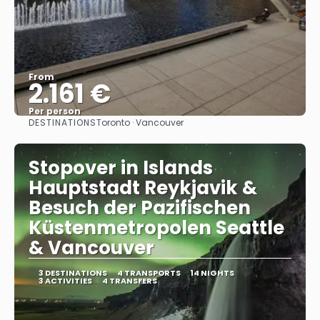
From
2.161 €
Per person
DESTINATIONS
Toronto · Vancouver
See
Stopover in Islands
Hauptstadt Reykjavik &
Besuch der Pazifischen
Küstenmetropolen Seattle
& Vancouver
3 DESTINATIONS
4 TRANSPORTS
14 NIGHTS
3 ACTIVITIES
4 TRANSFERS