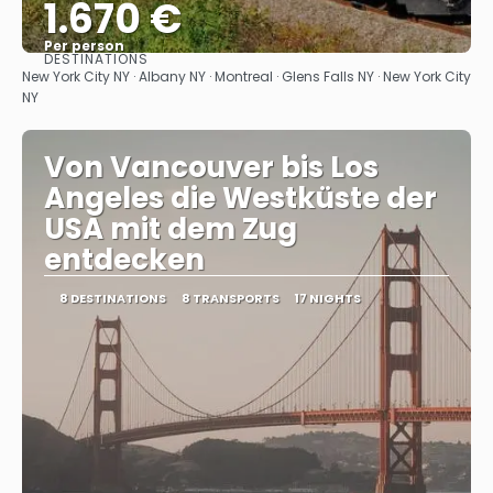
1.670 €
Per person
DESTINATIONS
See
New York City NY · Albany NY · Montreal · Glens Falls NY · New York City
NY
Von Vancouver bis Los
Angeles die Westküste der
USA mit dem Zug
entdecken
8 DESTINATIONS
8 TRANSPORTS
17 NIGHTS