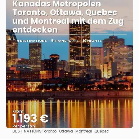
Kanadas Metropolen
Toronto, Ottawa, Quebec
und Montreal mit dem Zug
entdecken
4 DESTINATIONS
5 TRANSPORTS
10 NIGHTS
From
1.193 €
Per person
DESTINATIONS
Toronto · Ottawa · Montreal · Quebec
See