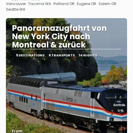
See
Vancouver · Tacoma WA · Portland OR · Eugene OR · Salem OR ·
Seattle WA
Panoramazugfahrt von
New York City nach
Montreal & zurück
5 DESTINATIONS
6 TRANSPORTS
14 NIGHTS
From