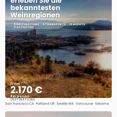
erleben Sie die
bekanntesten
Weinregionen
5 DESTINATIONS
6 TRANSPORTS
13 NIGHTS
3 ACTIVITIES
From
2.170 €
Per person
DESTINATIONS
See
San Francisco CA · Portland OR · Seattle WA · Vancouver · Kelowna