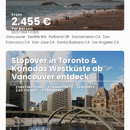
From
2.455 €
Per person
DESTINATIONS
See
Vancouver · Seattle WA · Portland OR · Sacramento CA · San
Francisco CA · San Jose CA · Santa Barbara CA · Los Angeles CA
Stopover in Toronto &
Kanadas Westküste ab
Vancouver entdeck
2 DESTINATIONS
3 TRANSPORTS
14 NIGHTS
2 ACTIVITIES
4 TRANSFERS