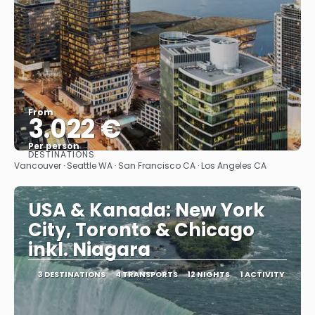
From
3.022 €
Per person
DESTINATIONS
See
Vancouver · Seattle WA · San Francisco CA · Los Angeles CA
USA & Kanada: New York
City, Toronto & Chicago
inkl. Niagara
3 DESTINATIONS
4 TRANSPORTS
12 NIGHTS
1 ACTIVITY