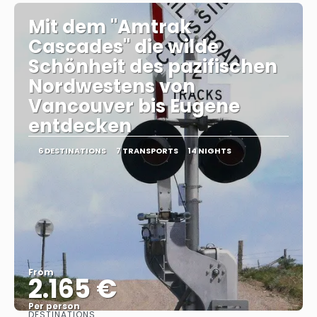
Mit dem "Amtrak
Cascades" die wilde
Schönheit des pazifischen
Nordwestens von
Vancouver bis Eugene
entdecken
6 DESTINATIONS
7 TRANSPORTS
14 NIGHTS
From
2.165 €
Per person
DESTINATIONS