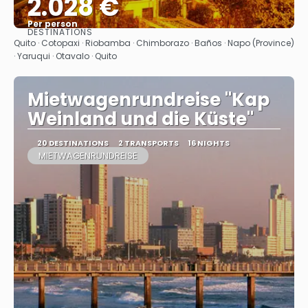
2.028 €
Per person
DESTINATIONS
See
Quito · Cotopaxi · Riobamba · Chimborazo · Baños · Napo (Province)
· Yaruqui · Otavalo · Quito
Mietwagenrundreise "Kap
Weinland und die Küste"
20 DESTINATIONS
2 TRANSPORTS
16 NIGHTS
MIETWAGENRUNDREISE