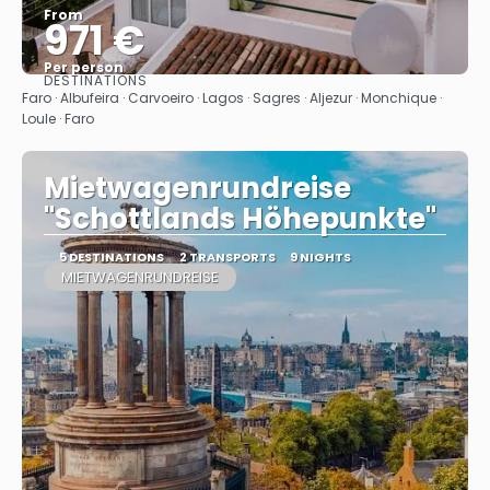
From
971 €
Per person
DESTINATIONS
See
Faro · Albufeira · Carvoeiro · Lagos · Sagres · Aljezur · Monchique ·
Loule · Faro
Mietwagenrundreise
"Schottlands Höhepunkte"
5 DESTINATIONS
2 TRANSPORTS
9 NIGHTS
MIETWAGENRUNDREISE