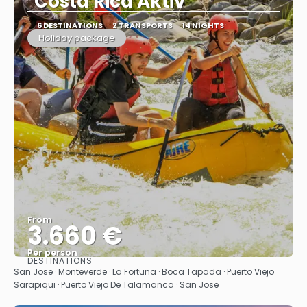
"Costa Rica Aktiv"
6 DESTINATIONS
2 TRANSPORTS
14 NIGHTS
Holiday package
From
3.660 €
Per person
DESTINATIONS
See
San Jose · Monteverde · La Fortuna · Boca Tapada · Puerto Viejo
Sarapiqui · Puerto Viejo De Talamanca · San Jose