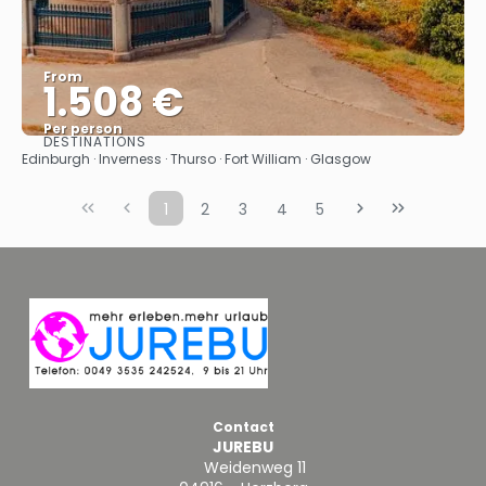
From
1.508 €
Per person
DESTINATIONS
See
Edinburgh · Inverness · Thurso · Fort William · Glasgow
1
2
3
4
5
Contact
JUREBU
Weidenweg 11