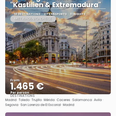
"Kastilien & Extremadura"
10 DESTINATIONS
2 TRANSPORTS
11 NIGHTS
MIETWAGENRUNDREISE
From
1.465 €
Per person
DESTINATIONS
See
Madrid · Toledo · Trujillo · Mérida · Caceres‎ · Salamanca · Avila ·
Segovia · San Lorenzo de El Escorial · Madrid