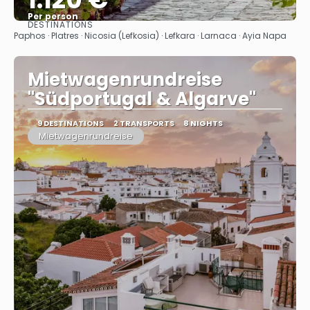
Per person
DESTINATIONS
See
Paphos · Platres · Nicosia (Lefkosia) · Lefkara · Larnaca · Ayia Napa
Mietwagenrundreise
"Südportugal & Algarve"
9 DESTINATIONS
2 TRANSPORTS
8 NIGHTS
Mietwagenrundreise