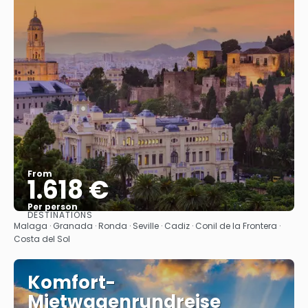
From
1.618 €
Per person
DESTINATIONS
See
Malaga · Granada · Ronda · Seville · Cadiz · Conil de la Frontera ·
Costa del Sol
Komfort-
Mietwagenrundreise