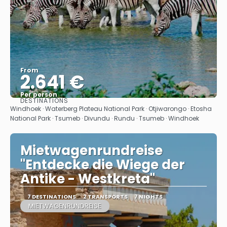
From
2.641 €
Per person
DESTINATIONS
See
Windhoek · Waterberg Plateau National Park · Otjiwarongo · Etosha
National Park · Tsumeb · Divundu · Rundu · Tsumeb · Windhoek
Mietwagenrundreise
"Entdecke die Wiege der
Antike - Westkreta"
7 DESTINATIONS
2 TRANSPORTS
7 NIGHTS
MIETWAGENRUNDREISE