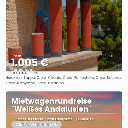
From
1.005 €
Per person
DESTINATIONS
See
Heraklion · Lappa, Crete · Chania, Crete · Paleochora, Crete · Kournas,
Crete · Rethymno, Crete · Heraklion
Mietwagenrundreise
"Weißes Andalusien"
8 DESTINATIONS
2 TRANSPORTS
14 NIGHTS
MIETWAGENRUNDREISE