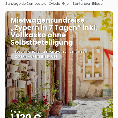
Santiago de Compostela · Oviedo · Gijon · Santander · Bilbao
Mietwagenrundreise
„Zypern in 7 Tagen“ inkl.
Vollkasko ohne
Selbstbeteiligung
6 DESTINATIONS
2 TRANSPORTS
7 NIGHTS
ZYPERN AUF EIGENE FAUST
From
1.120 €