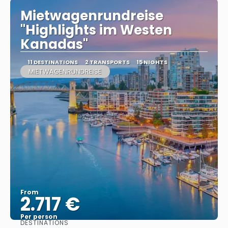
Mietwagenrundreise
"Highlights im Westen
Kanadas"
11 DESTINATIONS
2 TRANSPORTS
15 NIGHTS
MIETWAGENRUNDREISE
From
2.717 €
Per person
DESTINATIONS