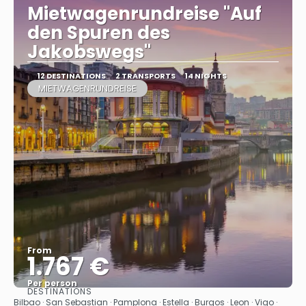
Mietwagenrundreise "Auf
den Spuren des
Jakobswegs"
12 DESTINATIONS
2 TRANSPORTS
14 NIGHTS
MIETWAGENRUNDREISE
From
1.767 €
Per person
DESTINATIONS
See
Bilbao · San Sebastian · Pamplona · Estella · Burgos · Leon · Vigo ·