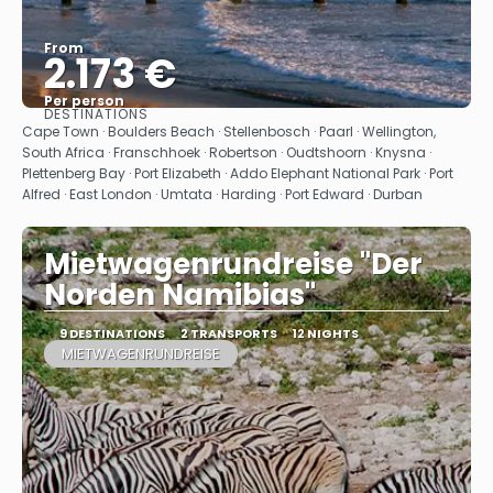
From
2.173 €
Per person
DESTINATIONS
See
Cape Town · Boulders Beach · Stellenbosch · Paarl · Wellington,
South Africa · Franschhoek · Robertson · Oudtshoorn · Knysna ·
Plettenberg Bay · Port Elizabeth · Addo Elephant National Park · Port
Alfred · East London · Umtata · Harding · Port Edward · Durban
Mietwagenrundreise "Der
Norden Namibias"
9 DESTINATIONS
2 TRANSPORTS
12 NIGHTS
MIETWAGENRUNDREISE