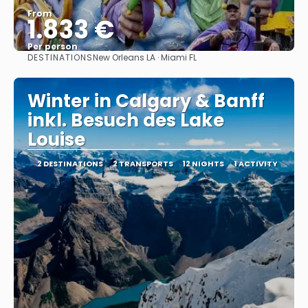
From
1.833 €
Per person
DESTINATIONS
New Orleans LA · Miami FL
See
Winter in Calgary & Banff
inkl. Besuch des Lake
Louise
2 DESTINATIONS
2 TRANSPORTS
12 NIGHTS
1 ACTIVITY