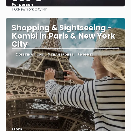
Per person
TO:
New York City NY
See
Shopping & Sightseeing -
Kombi in Paris & New York
City
2 DESTINATIONS
3 TRANSPORTS
7 NIGHTS
From