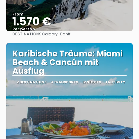
From
1.570 €
Per person
DESTINATIONS
Calgary · Banff
See
Karibische Träume: Miami
Beach & Cancún mit
Ausflug
2 DESTINATIONS
3 TRANSPORTS
12 NIGHTS
1 ACTIVITY