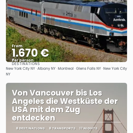
From
1.670 €
Per person
DESTINATIONS
See
New York City NY · Albany NY · Montreal · Glens Falls NY · New York City
NY
Von Vancouver bis Los
Angeles die Westküste der
USA mit dem Zug
entdecken
8 DESTINATIONS
8 TRANSPORTS
17 NIGHTS