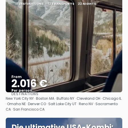
11 DESTINATIONS
12 TRANSPORTS
22 NIGHTS
From
2.016 €
Per person
DESTINATIONS
See
New York City NY · Boston MA · Buffalo NY · Cleveland OH · Chicago IL
· Omaha NE · Denver CO · Salt Lake City UT · Reno NV · Sacramento
CA · San Francisco CA
Die ultimative USA-Kombi: