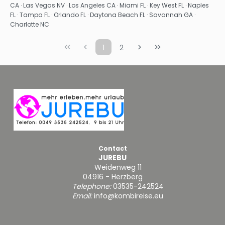
CA · Las Vegas NV · Los Angeles CA · Miami FL · Key West FL · Naples
FL · Tampa FL · Orlando FL · Daytona Beach FL · Savannah GA ·
Charlotte NC
1
2
Contact
JUREBU
Weidenweg 11
04916 - Herzberg
Telephone:
03535-242524
Email:
info@kombireise.eu