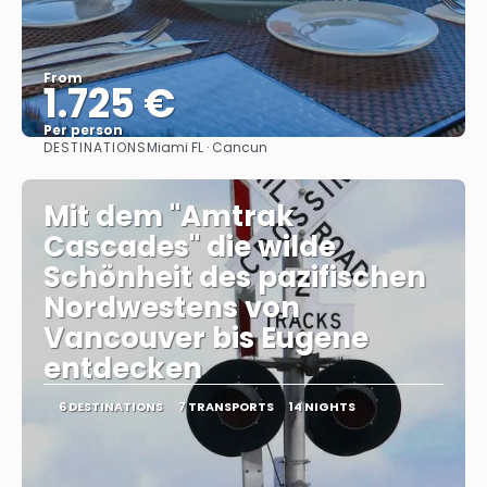
From
1.725 €
Per person
DESTINATIONS
Miami FL · Cancun
See
Mit dem "Amtrak
Cascades" die wilde
Schönheit des pazifischen
Nordwestens von
Vancouver bis Eugene
entdecken
6 DESTINATIONS
7 TRANSPORTS
14 NIGHTS