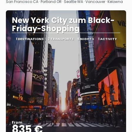
See
San Francisco CA · Portland OR · Seattle WA · Vancouver · Kelowna
New York City zum Black-
Friday-Shopping
1 DESTINATIONS
2 TRANSPORTS
5 NIGHTS
1 ACTIVITY
From
835 €