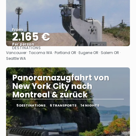
From
2.165 €
Per person
DESTINATIONS
See
Vancouver · Tacoma WA · Portland OR · Eugene OR · Salem OR ·
Seattle WA
Panoramazugfahrt von
New York City nach
Montreal & zurück
5 DESTINATIONS
6 TRANSPORTS
14 NIGHTS