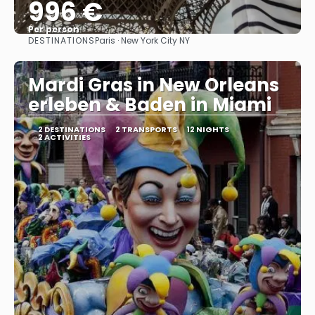
996 €
Per person
DESTINATIONS
Paris · New York City NY
See
Mardi Gras in New Orleans
erleben & Baden in Miami
2 DESTINATIONS
2 TRANSPORTS
12 NIGHTS
2 ACTIVITIES