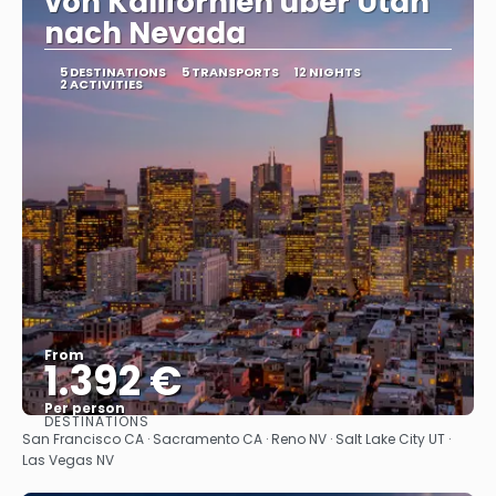
von Kalifornien über Utah
nach Nevada
5 DESTINATIONS
5 TRANSPORTS
12 NIGHTS
2 ACTIVITIES
From
1.392 €
Per person
DESTINATIONS
See
San Francisco CA · Sacramento CA · Reno NV · Salt Lake City UT ·
Las Vegas NV