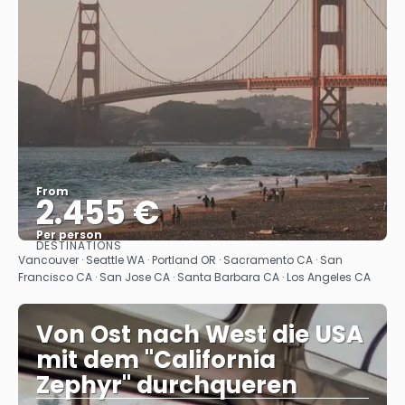
From
2.455 €
Per person
DESTINATIONS
See
Vancouver · Seattle WA · Portland OR · Sacramento CA · San
Francisco CA · San Jose CA · Santa Barbara CA · Los Angeles CA
Von Ost nach West die USA
mit dem "California
Zephyr" durchqueren