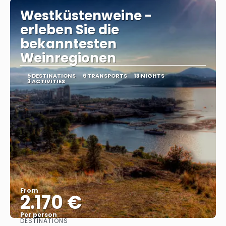
Westküstenweine -
erleben Sie die
bekanntesten
Weinregionen
5 DESTINATIONS
6 TRANSPORTS
13 NIGHTS
3 ACTIVITIES
From
2.170 €
Per person
DESTINATIONS