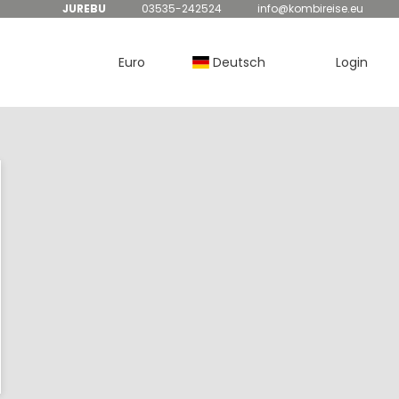
JUREBU
03535-242524
info@kombireise.eu
Euro
Deutsch
Login