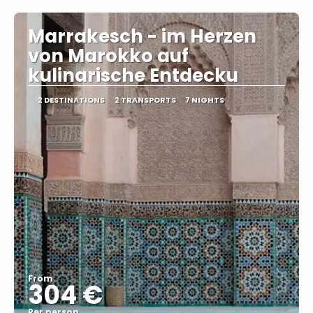
Marrakesch - im Herzen
von Marokko auf
kulinarische Entdecku
2 DESTINATIONS
2 TRANSPORTS
7 NIGHTS
From
304 €
Per person