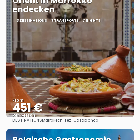
Orient in Marrokko
endecken
3 DESTINATIONS
3 TRANSPORTS
7 NIGHTS
From
451 €
Per person
DESTINATIONS
Marrakech · Fez · Casablanca
See