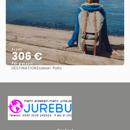
From
306 €
Per person
DESTINATIONS
Lisbon · Porto
See