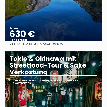
From
630 €
Per person
DESTINATIONS
Turin · Aosta · Geneva
See
Tokio & Okinawa mit
Streetfood-Tour & Sake
Verkostung
2 DESTINATIONS
3 TRANSPORTS
10 NIGHTS
3 ACTIVITIES