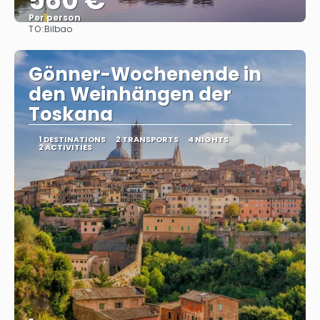
560 €
Per person
TO:
Bilbao
See
Gönner-Wochenende in
den Weinhängen der
Toskana
1 DESTINATIONS
2 TRANSPORTS
4 NIGHTS
2 ACTIVITIES