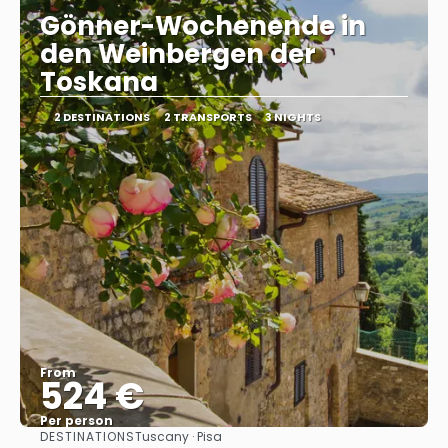
Gönner-Wochenende in
den Weinbergen der
Toskana
2 DESTINATIONS
2 TRANSPORTS
3 NIGHTS
From
524 €
Per person
DESTINATIONS
Tuscany · Pisa
See