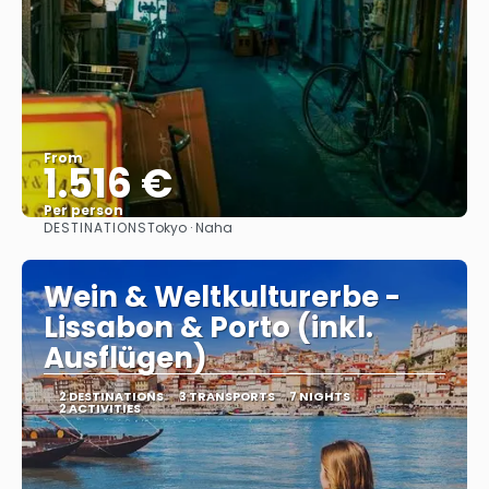
From
1.516 €
Per person
DESTINATIONS
Tokyo · Naha
See
Wein & Weltkulturerbe -
Lissabon & Porto (inkl.
Ausflügen)
2 DESTINATIONS
3 TRANSPORTS
7 NIGHTS
2 ACTIVITIES