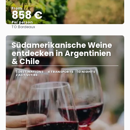
From
858 €
Per person
TO:
Bordeaux
See
Südamerikanische Weine
entdecken in Argentinien
& Chile
3 DESTINATIONS
4 TRANSPORTS
10 NIGHTS
2 ACTIVITIES