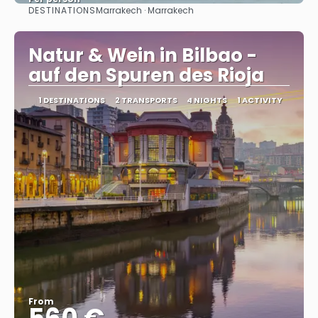
DESTINATIONS
Marrakech · Marrakech
See
Natur & Wein in Bilbao -
auf den Spuren des Rioja
1 DESTINATIONS
2 TRANSPORTS
4 NIGHTS
1 ACTIVITY
From