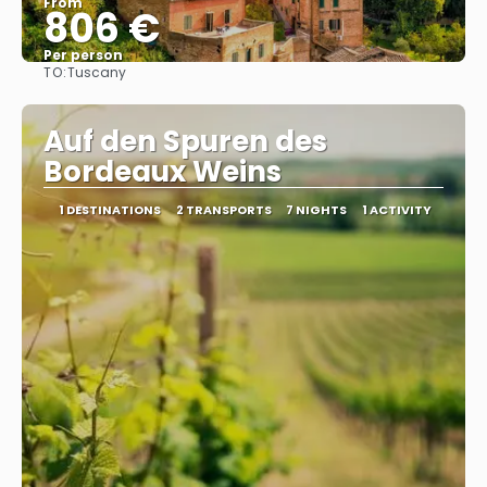
From
806 €
Per person
TO:
Tuscany
See
Auf den Spuren des
Bordeaux Weins
1 DESTINATIONS
2 TRANSPORTS
7 NIGHTS
1 ACTIVITY