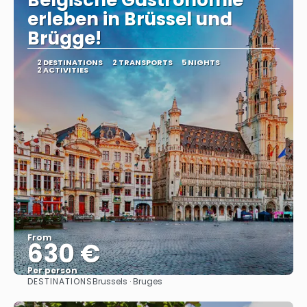
Belgische Gastronomie
erleben in Brüssel und
Brügge!
2 DESTINATIONS
2 TRANSPORTS
5 NIGHTS
2 ACTIVITIES
From
630 €
Per person
DESTINATIONS
Brussels · Bruges
See