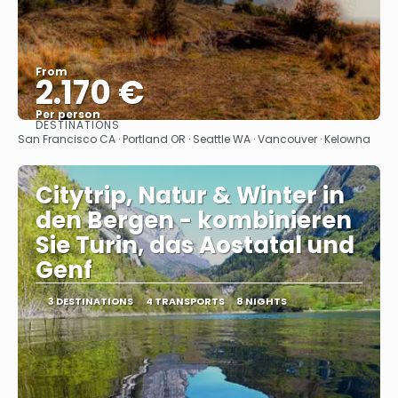
From
2.170 €
Per person
DESTINATIONS
See
San Francisco CA · Portland OR · Seattle WA · Vancouver · Kelowna
Citytrip, Natur & Winter in
den Bergen - kombinieren
Sie Turin, das Aostatal und
Genf
3 DESTINATIONS
4 TRANSPORTS
8 NIGHTS