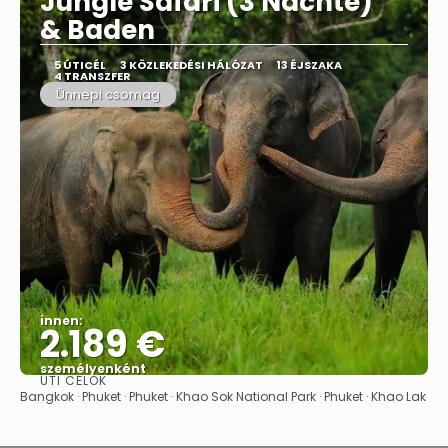
Jungle Safari (3 Nächte)"
& Baden
5 ÚTICÉL
3 KÖZLEKEDÉSI HÁLÓZAT
13 ÉJSZAKA
4 TRANSZFER
Ünnepi csomag
innen:
2.189 €
személyenként
ÚTI CÉLOK
Megnézem
Bangkok · Phuket · Phuket · Khao Sok National Park · Phuket · Khao Lak