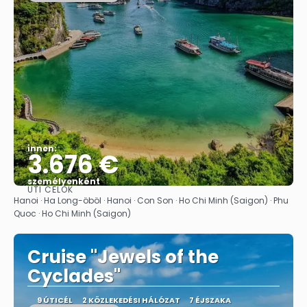
innen:
3.676 €
személyenként
ÚTI CÉLOK
Megnézem
Hanoi · Ha Long-öböl · Hanoi · Con Son · Ho Chi Minh (Saigon) · Phu
Quoc · Ho Chi Minh (Saigon)
Cruise "Jewels of the
Cyclades"
9 ÚTICÉL
2 KÖZLEKEDÉSI HÁLÓZAT
7 ÉJSZAKA