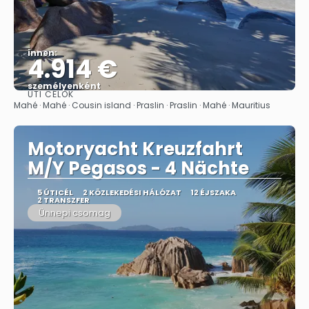
innen:
4.914 €
személyenként
ÚTI CÉLOK
Megnézem
Mahé · Mahé · Cousin island · Praslin · Praslin · Mahé · Mauritius
Motoryacht Kreuzfahrt
M/Y Pegasos - 4 Nächte
5 ÚTICÉL
2 KÖZLEKEDÉSI HÁLÓZAT
12 ÉJSZAKA
2 TRANSZFER
Ünnepi csomag