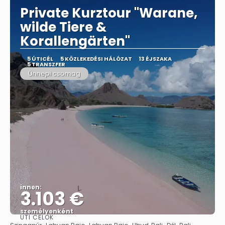
Private Kurztour "Warane,
wilde Tiere &
Korallengärten"
5 ÚTICÉL
5 KÖZLEKEDÉSI HÁLÓZAT
13 ÉJSZAKA
5 TRANSZFER
Ünnepi csomag
innen:
3.103 €
személyenként
ÚTI CÉLOK
Megnézem