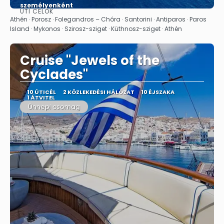
személyenként
ÚTI CÉLOK
Megnézem
Athén · Porosz · Folegandros – Chóra · Santorini · Antiparos · Paros
Island · Mykonos · Szirosz-sziget · Küthnosz-sziget · Athén
Cruise "Jewels of the
Cyclades"
10 ÚTICÉL
2 KÖZLEKEDÉSI HÁLÓZAT
10 ÉJSZAKA
1 ÁTVITEL
Ünnepi csomag