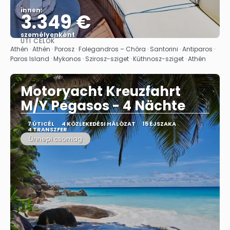
innen:
3.349 €
személyenként
ÚTI CÉLOK
Megnézem
Athén · Athén · Porosz · Folegandros – Chóra · Santorini · Antiparos ·
Paros Island · Mykonos · Szirosz-sziget · Küthnosz-sziget · Athén
Motoryacht Kreuzfahrt
M/Y Pegasos - 4 Nächte
7 ÚTICÉL
4 KÖZLEKEDÉSI HÁLÓZAT
15 ÉJSZAKA
4 TRANSZFER
Ünnepi csomag