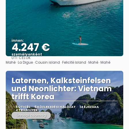
innen:
4.247 €
személyenként
ÚTI CÉLOK
Megnézem
Mahé · La Digue · Cousin island · Felicité Island · Mahé · Mahé
Laternen, Kalksteinfelsen
und Neonlichter: Vietnam
trifft Korea
5 ÚTICÉL
5 KÖZLEKEDÉSI HÁLÓZAT
14 ÉJSZAKA
4 TRANSZFER
Ünnepi csomag