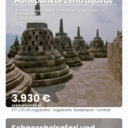
"Höhepunkte Zentraljavas"
4 ÚTICÉL
4 KÖZLEKEDÉSI HÁLÓZAT
14 ÉJSZAKA
3 TRANSZFER
Ünnepi csomag
innen:
3.930 €
személyenként
ÚTI CÉLOK
Jogjakarta · Jogjakarta · Balikpapan · Lombok
Megnézem