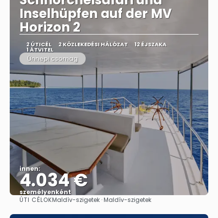
Schnorchelsafari und
Inselhüpfen auf der MV
Horizon 2
2 ÚTICÉL
2 KÖZLEKEDÉSI HÁLÓZAT
12 ÉJSZAKA
1 ÁTVITEL
Ünnepi csomag
innen:
4.034 €
személyenként
ÚTI CÉLOK
Maldív-szigetek · Maldív-szigetek
Megnézem