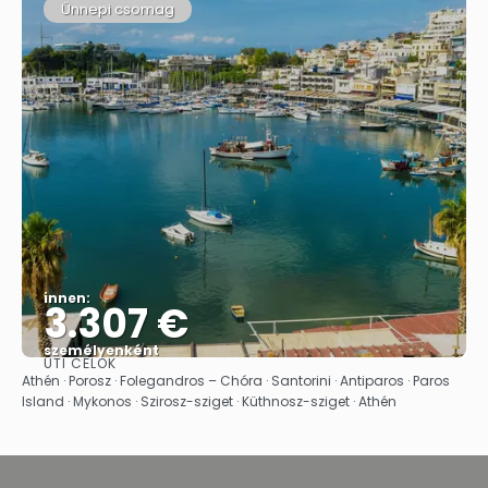
Ünnepi csomag
innen:
3.307 €
személyenként
ÚTI CÉLOK
Megnézem
Athén · Porosz · Folegandros – Chóra · Santorini · Antiparos · Paros
Island · Mykonos · Szirosz-sziget · Küthnosz-sziget · Athén