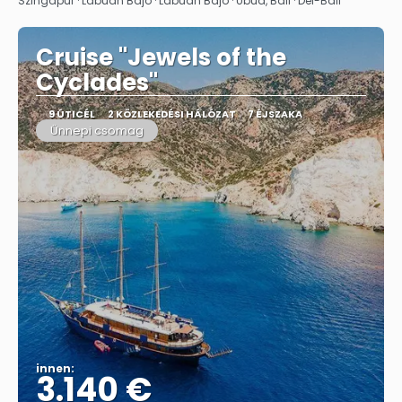
Szingapúr · Labuan Bajo · Labuan Bajo · Ubud, Bali · Dél-Bali
Cruise "Jewels of the
Cyclades"
9 ÚTICÉL
2 KÖZLEKEDÉSI HÁLÓZAT
7 ÉJSZAKA
Ünnepi csomag
innen:
3.140 €