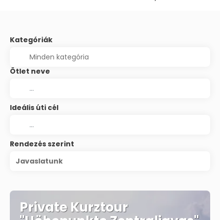
Kategóriák
Ötlet neve
Ideális úti cél
Rendezés szerint
Javaslatunk
Private Kurztour