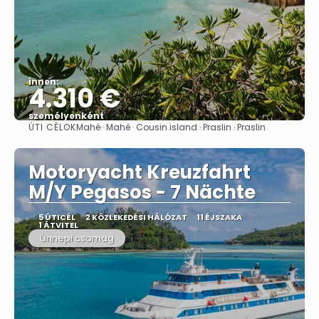
innen:
4.310 €
személyenként
ÚTI CÉLOK
Mahé · Mahé · Cousin island · Praslin · Praslin
Megnézem
Motoryacht Kreuzfahrt
M/Y Pegasos - 7 Nächte
5 ÚTICÉL
2 KÖZLEKEDÉSI HÁLÓZAT
11 ÉJSZAKA
1 ÁTVITEL
Ünnepi csomag