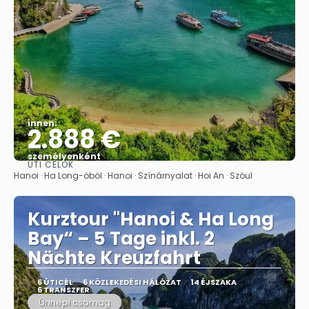
innen:
2.888 €
személyenként
ÚTI CÉLOK
Megnézem
Hanoi · Ha Long-öböl · Hanoi · Színárnyalat · Hoi An · Szöul
Kurztour "Hanoi & Ha Long
Bay“ – 5 Tage inkl. 2
Nächte Kreuzfahrt
6 ÚTICÉL
6 KÖZLEKEDÉSI HÁLÓZAT
14 ÉJSZAKA
6 TRANSZFER
Ünnepi csomag