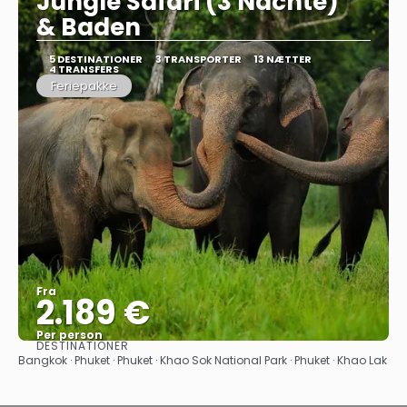
Jungle Safari (3 Nächte)"
& Baden
5 DESTINATIONER
3 TRANSPORTER
13 NÆTTER
4 TRANSFERS
Feriepakke
Fra
2.189 €
Per person
DESTINATIONER
Se
Bangkok · Phuket · Phuket · Khao Sok National Park · Phuket · Khao Lak