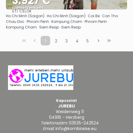
3.927 €
személyenként
ÚTI CÉLOK
Megnézem
Ho Chi Minh (Saigon) · Ho Chi Minh (Saigon) · Cai Be · Can Tho ·
Chau Doc · Phnom Penh · Kompung Cham · Phnom Penh ·
Kompung Cham · Siem Reap · Siem Reap
1
2
3
4
5
Kapcsolat
JUREBU
Weidenweg 11
04916 - Herzberg
Telefonszám:
03535-242524
Email:
info@kombireise.eu