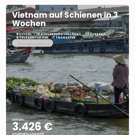
Vietnam auf Schienen in 3
Wochen
9 ÚTICÉL
10 KÖZLEKEDÉSI HÁLÓZAT
20 ÉJSZAKA
6 TEVÉKENYSÉGEK
7 TRANSZFER
Ünnepi csomag
innen:
3.426 €
személyenként