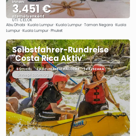
innen:
3.451 €
személyenként
ÚTI CÉLOK
Megnézem
Abu Dhabi · Kuala Lumpur · Kuala Lumpur · Taman Negara · Kuala
Lumpur · Kuala Lumpur · Phuket
Selbstfahrer-Rundreise
"Costa Rica Aktiv"
6 ÚTICÉL
2 KÖZLEKEDÉSI HÁLÓZAT
14 ÉJSZAKA
Ünnepi csomag