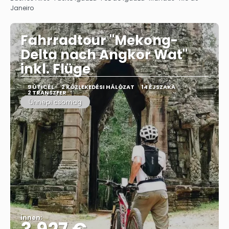
Janeiro
Fahrradtour "Mekong-
Delta nach Angkor Wat"
inkl. Flüge
9 ÚTICÉL
2 KÖZLEKEDÉSI HÁLÓZAT
14 ÉJSZAKA
2 TRANSZFER
Ünnepi csomag
innen: