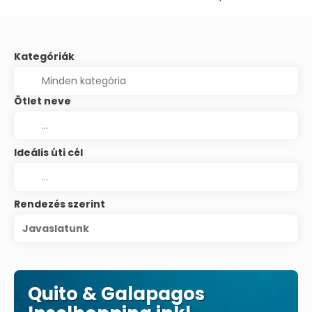
Kategóriák
Ötlet neve
Ideális úti cél
Rendezés szerint
Javaslatunk
Quito & Galapagos