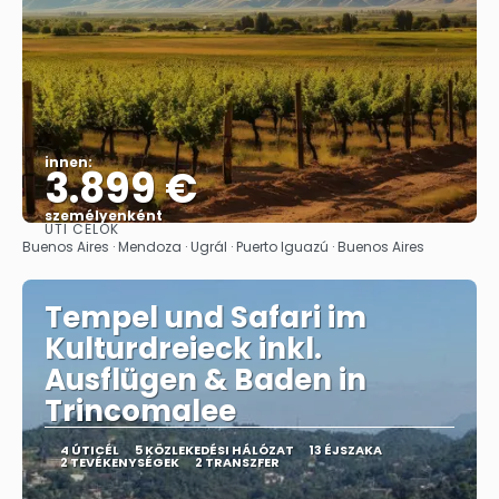
innen:
3.899 €
személyenként
ÚTI CÉLOK
Megnézem
Buenos Aires · Mendoza · Ugrál · Puerto Iguazú · Buenos Aires
Tempel und Safari im
Kulturdreieck inkl.
Ausflügen & Baden in
Trincomalee
4 ÚTICÉL
5 KÖZLEKEDÉSI HÁLÓZAT
13 ÉJSZAKA
2 TEVÉKENYSÉGEK
2 TRANSZFER