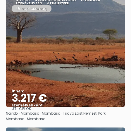
5 ÚTICÉL
3 KÖZLEKEDÉSI HÁLÓZAT
12 ÉJSZAKA
1 TEVÉKENYSÉG
4 TRANSZFER
Ünnepi csomag
innen:
3.217 €
személyenként
ÚTI CÉLOK
Megnézem
Nairobi · Mombasa · Mombasa · Tsavo East Nemzeti Park ·
Mombasa · Mombasa