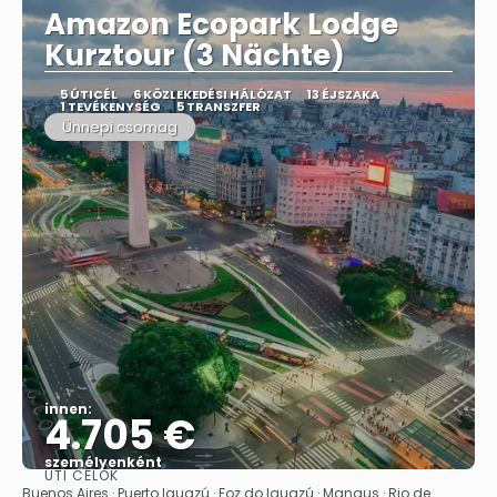
Amazon Ecopark Lodge
Kurztour (3 Nächte)
5 ÚTICÉL
6 KÖZLEKEDÉSI HÁLÓZAT
13 ÉJSZAKA
1 TEVÉKENYSÉG
5 TRANSZFER
Ünnepi csomag
innen:
4.705 €
személyenként
ÚTI CÉLOK
Megnézem
Buenos Aires · Puerto Iguazú · Foz do Iguazú · Manaus · Rio de