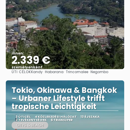
innen:
2.339 €
személyenként
ÚTI CÉLOK
Kandy · Habarana · Trincomalee · Negombo
Megnézem
Tokio, Okinawa & Bangkok
– Urbaner Lifestyle trifft
tropische Leichtigkeit
3 ÚTICÉL
4 KÖZLEKEDÉSI HÁLÓZAT
13 ÉJSZAKA
2 TEVÉKENYSÉGEK
6 TRANSZFER
CITYS & BEACH