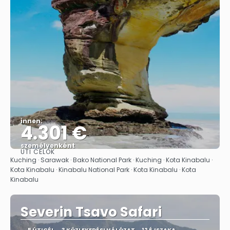
innen:
4.301 €
személyenként
ÚTI CÉLOK
Megnézem
Kuching · Sarawak · Bako National Park · Kuching · Kota Kinabalu ·
Kota Kinabalu · Kinabalu National Park · Kota Kinabalu · Kota
Kinabalu
Severin Tsavo Safari