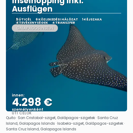
Inselhopping inkl.
Ausflügen
5 ÚTICÉL
6 KÖZLEKEDÉSI HÁLÓZAT
14 ÉJSZAKA
4 TEVÉKENYSÉGEK
4 TRANSZFER
GALAPAGOS INSELN
innen:
4.298 €
személyenként
ÚTI CÉLOK
Megnézem
Quito · San Cristobal-sziget, Galápagos-szigetek · Santa Cruz
Island, Galapagos Islands · Isabela-sziget, Galápagos-szigetek ·
Santa Cruz Island, Galapagos Islands