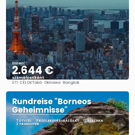
innen:
2.644 €
személyenként
ÚTI CÉLOK
Tokió · Okinawa · Bangkok
Megnézem
Rundreise "Borneos
Geheimnisse"
7 ÚTICÉL
3 KÖZLEKEDÉSI HÁLÓZAT
13 ÉJSZAKA
2 TRANSZFER