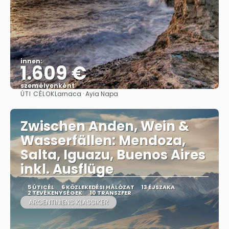
innen:
1.609 €
személyenként
ÚTI CÉLOK
Larnaca · Ayia Napa
Megnézem
Zwischen Anden, Wein &
Wasserfällen: Mendoza,
Salta, Iguazu, Buenos Aires
inkl. Ausflüge
5 ÚTICÉL
6 KÖZLEKEDÉSI HÁLÓZAT
13 ÉJSZAKA
2 TEVÉKENYSÉGEK
10 TRANSZFER
ARGENTINIENS KLASSIKER