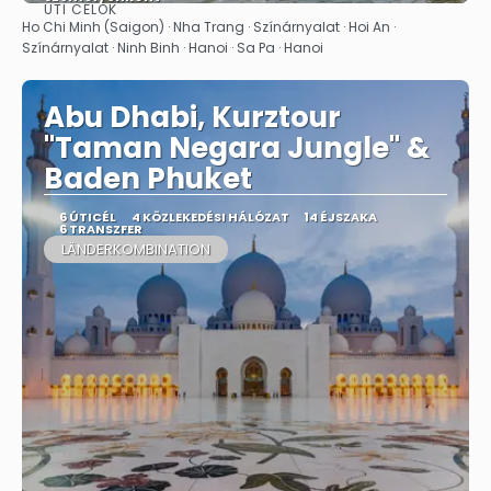
ÚTI CÉLOK
Megnézem
Ho Chi Minh (Saigon) · Nha Trang · Színárnyalat · Hoi An ·
Színárnyalat · Ninh Binh · Hanoi · Sa Pa · Hanoi
Abu Dhabi, Kurztour
"Taman Negara Jungle" &
Baden Phuket
6 ÚTICÉL
4 KÖZLEKEDÉSI HÁLÓZAT
14 ÉJSZAKA
6 TRANSZFER
LÄNDERKOMBINATION