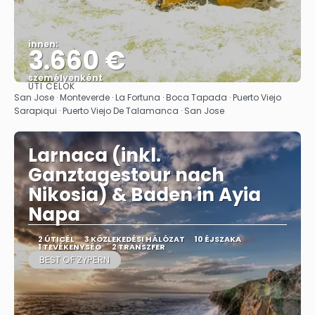
innen:
3.660 €
személyenként
ÚTI CÉLOK
Megnézem
San Jose · Monteverde · La Fortuna · Boca Tapada · Puerto Viejo
Sarapiqui · Puerto Viejo De Talamanca · San Jose
Larnaca (inkl.
Ganztagestour nach
Nikosia) & Baden in Ayia
Napa
2 ÚTICÉL
3 KÖZLEKEDÉSI HÁLÓZAT
10 ÉJSZAKA
1 TEVÉKENYSÉG
2 TRANSZFER
BEST OF ZYPERN