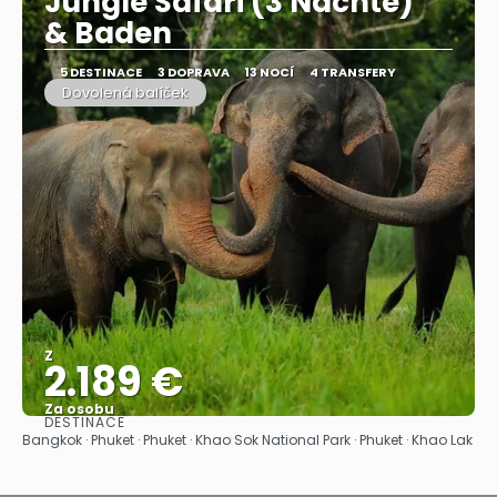
Jungle Safari (3 Nächte)"
& Baden
5 DESTINACE
3 DOPRAVA
13 NOCÍ
4 TRANSFERY
Dovolená balíček
Z
2.189 €
Za osobu
DESTINACE
Zobrazit
Bangkok · Phuket · Phuket · Khao Sok National Park · Phuket · Khao Lak