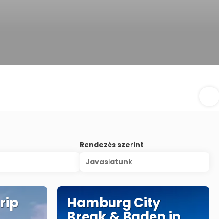
Rendezés szerint
Javaslatunk
rip
Hamburg City
Break & Baden in