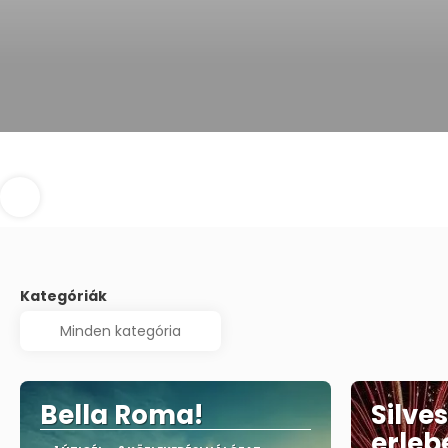
Kategóriák
Bella Roma!
Silve
erleb