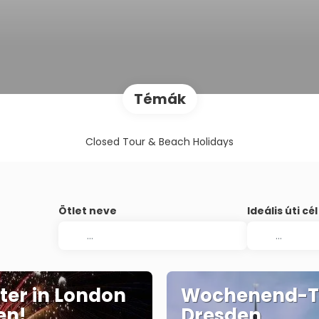
Témák
Closed Tour & Beach Holidays
Ötlet neve
Ideális úti cél
ster in London
Wochenend-T
en!
Dresden