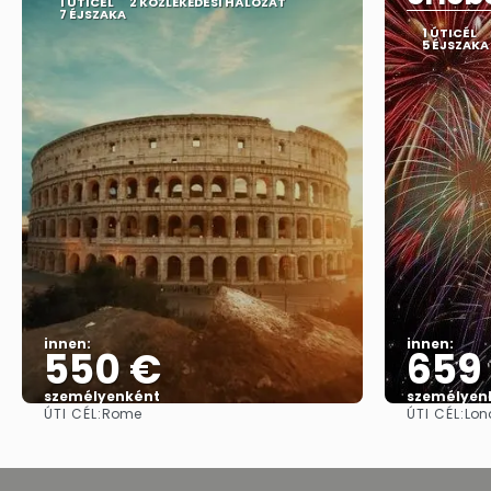
1 ÚTICÉL
2 KÖZLEKEDÉSI HÁLÓZAT
7 ÉJSZAKA
1 ÚTICÉL
5 ÉJSZAKA
innen:
innen:
550 €
659
személyenként
személyen
ÚTI CÉL:
ÚTI CÉL:
Rome
Lon
Megnézem