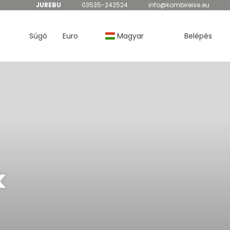
JUREBU
03535-242524
info@kombireise.eu
Súgó
Euro
Magyar
Belépés
k