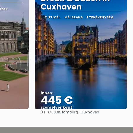
Cuxhaven
ÓZAT
2 ÚTICÉL
4 ÉJSZAKA
1 TEVÉKENYSÉG
innen:
445 €
személyenként
ÚTI CÉLOK
Hamburg · Cuxhaven
Megnézem