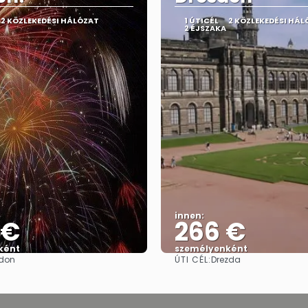
2 KÖZLEKEDÉSI HÁLÓZAT
1 ÚTICÉL
2 KÖZLEKEDÉSI HÁL
2 ÉJSZAKA
innen:
 €
266 €
ként
személyenként
ÚTI CÉL:
don
Drezda
Megnézem
Megnézem