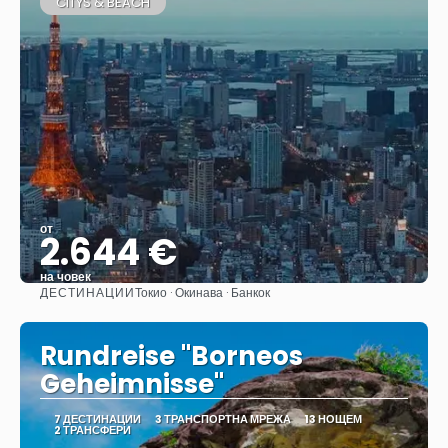
CITYS & BEACH
от
2.644 €
на човек
ДЕСТИНАЦИИ
Токио · Окинава · Банкок
Вижте
Rundreise "Borneos
Geheimnisse"
7 ДЕСТИНАЦИИ
3 ТРАНСПОРТНА МРЕЖА
13 НОЩЕМ
2 ТРАНСФЕРИ