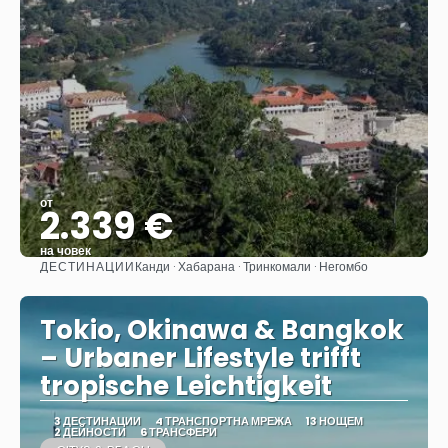
от
2.339 €
на човек
ДЕСТИНАЦИИ
Канди · Хабарана · Тринкомали · Негомбо
Вижте
Tokio, Okinawa & Bangkok
– Urbaner Lifestyle trifft
tropische Leichtigkeit
3 ДЕСТИНАЦИИ
4 ТРАНСПОРТНА МРЕЖА
13 НОЩЕМ
2 ДЕЙНОСТИ
6 ТРАНСФЕРИ