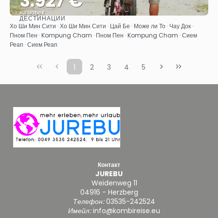
3.927 €
на човек
ДЕСТИНАЦИИ
Вижте
Хо Ши Мин Сити · Хо Ши Мин Сити · Цай Бе · Може ли То · Чау Док ·
Пном Пен · Kompung Cham · Пном Пен · Kompung Cham · Сием
Реап · Сием Реап
1
2
3
4
5
Контакт
JUREBU
Weidenweg 11
04916 - Herzberg
Телефон:
03535-242524
Имейл:
info@kombireise.eu