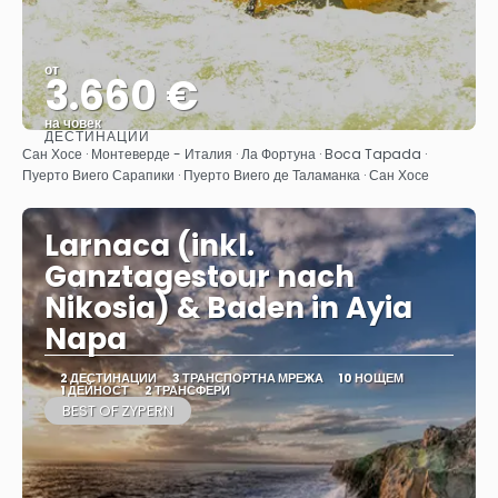
от
3.660 €
на човек
ДЕСТИНАЦИИ
Вижте
Сан Хосе · Монтеверде - Италия · Ла Фортуна · Boca Tapada ·
Пуерто Виего Сарапики · Пуерто Виего де Таламанка · Сан Хосе
Larnaca (inkl.
Ganztagestour nach
Nikosia) & Baden in Ayia
Napa
2 ДЕСТИНАЦИИ
3 ТРАНСПОРТНА МРЕЖА
10 НОЩЕМ
1 ДЕЙНОСТ
2 ТРАНСФЕРИ
BEST OF ZYPERN