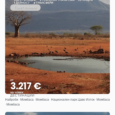
5 ДЕСТИНАЦИИ
3 ТРАНСПОРТНА МРЕЖА
12 НОЩЕМ
1 ДЕЙНОСТ
4 ТРАНСФЕРИ
Пакет почивки
от
3.217 €
на човек
ДЕСТИНАЦИИ
Вижте
Найроби · Момбаса · Момбаса · Национален парк Цаво Изток · Момбаса
· Момбаса