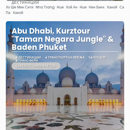
ДЕСТИНАЦИИ
Вижте
Хо Ши Мин Сити · Nha Trang · Hue · Хой Ан · Hue · Нин Бинх · Ханой · Са
Па · Ханой
Abu Dhabi, Kurztour
"Taman Negara Jungle" &
Baden Phuket
6 ДЕСТИНАЦИИ
4 ТРАНСПОРТНА МРЕЖА
14 НОЩЕМ
6 ТРАНСФЕРИ
LÄNDERKOMBINATION