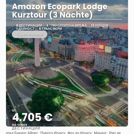
Amazon Ecopark Lodge
Kurztour (3 Nächte)
5 ДЕСТИНАЦИИ
6 ТРАНСПОРТНА МРЕЖА
13 НОЩЕМ
1 ДЕЙНОСТ
5 ТРАНСФЕРИ
Пакет почивки
от
4.705 €
на човек
ДЕСТИНАЦИИ
Вижте
град Буенос Айрес · Пуерто Игуасу · Фоз до Игуасу · Манаус · Рио де