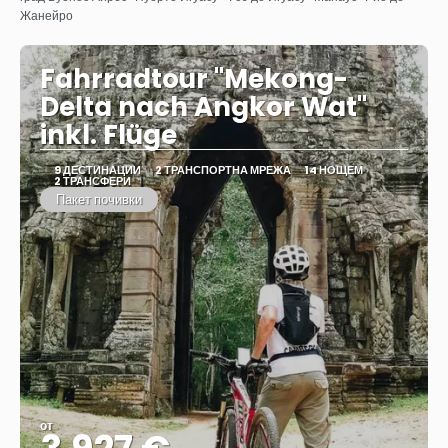
Жанейро
Fahrradtour "Mekong-
Delta nach Angkor Wat"
inkl. Flüge
9 ДЕСТИНАЦИИ
2 ТРАНСПОРТНА МРЕЖА
14 НОЩЕМ
2 ТРАНСФЕРИ
Пакет почивки
от