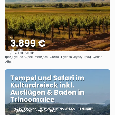
от
3.899 €
на човек
ДЕСТИНАЦИИ
Вижте
град Буенос Айрес · Мендоса · Салта · Пуерто Игуасу · град Буенос
Айрес
Tempel und Safari im
Kulturdreieck inkl.
Ausflügen & Baden in
Trincomalee
4 ДЕСТИНАЦИИ
5 ТРАНСПОРТНА МРЕЖА
13 НОЩЕМ
2 ДЕЙНОСТИ
2 ТРАНСФЕРИ