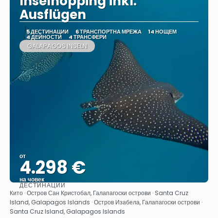
Inselhopping inkl.
Ausflügen
5 ДЕСТИНАЦИИ
6 ТРАНСПОРТНА МРЕЖА
14 НОЩЕМ
4 ДЕЙНОСТИ
4 ТРАНСФЕРИ
GALAPAGOS INSELN
от
4.298 €
на човек
ДЕСТИНАЦИИ
Вижте
Кито · Остров Сан Кристобал, Галапагоски острови · Santa Cruz
Island, Galapagos Islands · Остров Изабела, Галапагоски острови ·
Santa Cruz Island, Galapagos Islands