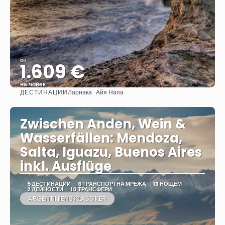
от
1.609 €
на човек
ДЕСТИНАЦИИ
Ларнака · Айя Напа
Вижте
Zwischen Anden, Wein &
Wasserfällen: Mendoza,
Salta, Iguazu, Buenos Aires
inkl. Ausflüge
5 ДЕСТИНАЦИИ
6 ТРАНСПОРТНА МРЕЖА
13 НОЩЕМ
2 ДЕЙНОСТИ
10 ТРАНСФЕРИ
ARGENTINIENS KLASSIKER