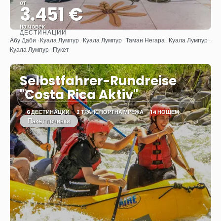
от
3.451 €
на човек
ДЕСТИНАЦИИ
Вижте
Абу Даби · Куала Лумпур · Куала Лумпур · Таман Негара · Куала Лумпур ·
Куала Лумпур · Пукет
Selbstfahrer-Rundreise
"Costa Rica Aktiv"
6 ДЕСТИНАЦИИ
2 ТРАНСПОРТНА МРЕЖА
14 НОЩЕМ
Пакет почивки