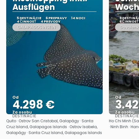
Ausflügen
Woch
5 DESTINÁCIE
6 PREPRAVY
14 NOCI
9 DESTINÁ
4 ČINNOSŤ
4 PREVODY
6 ČINNOSŤ
GALAPAGOS INSELN
Dovolenk
Od
Od
4.298 €
3.4
Za osobu
Za osobu
DESTINÁCIE
DESTINÁCIE
Pozrieť sa
Quito · Ostrov San Cristobal, Galapágy · Santa
Ho Chi Minh (Sai
Cruz Island, Galapagos Islands · Ostrov Isabela,
· Ninh Binh · Han
Galapágy · Santa Cruz Island, Galapagos Islands