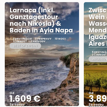
Larnaca (inkl.
Zwisc
Ganztagestour
Wein
nach Nikosia) &
Wasse
Baden in Ayia Napa
Mendo
Iguaz
2 DESTINÁCIE
3 PREPRAVY
10 NOCI
1 ČINNOSŤ
2 PREVODY
Aires 
BEST OF ZYPERN
5 DESTINÁ
2 ČINNOSŤ
ARGENTIN
Od
Od
1.609 €
3.8
Za osobu
Za osobu