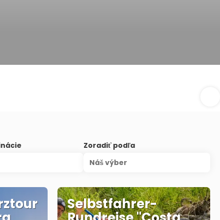
inácie
Zoradiť podľa
Náš výber
rztour
Selbstfahrer-
ra
Rundreise "Costa