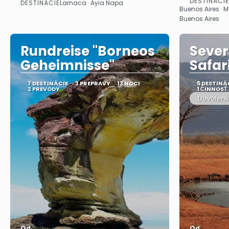
DESTINÁCIE
DESTINÁCIE
Larnaca · Ayia Napa
Pozrieť sa
Buenos Aires · M
Buenos Aires
Rundreise "Borneos
Sever
Geheimnisse"
Safar
7 DESTINÁCIE
3 PREPRAVY
13 NOCI
5 DESTINÁ
2 PREVODY
1 ČINNOSŤ
Dovolenk
Od
Od