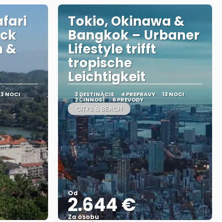
fari
Tokio, Okinawa &
eck
Bangkok – Urbaner
n &
Lifestyle trifft
tropische
Leichtigkeit
13 NOCI
3 DESTINÁCIE
4 PREPRAVY
13 NOCI
2 ČINNOSŤ
6 PREVODY
CITYS & BEACH
Od
2.644 €
Za osobu