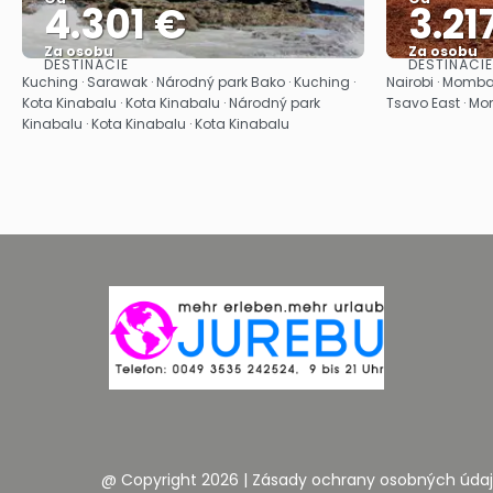
4.301 €
3.21
Za osobu
Za osobu
DESTINÁCIE
DESTINÁCIE
Pozrieť sa
Kuching · Sarawak · Národný park Bako · Kuching ·
Nairobi · Momb
Kota Kinabalu · Kota Kinabalu · Národný park
Tsavo East · 
Kinabalu · Kota Kinabalu · Kota Kinabalu
@ Copyright 2026
|
Zásady ochrany osobných úda