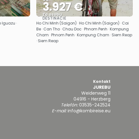
3.927 €
Za osobu
DESTINÁCIE
Pozrieť sa
o Iguazu ·
Ho Chi Minh (Saigon) · Ho Chi Minh (Saigon) · Cai
Be · Can Tho · Chau Doc · Phnom Penh · Kompung
Cham · Phnom Penh · Kompung Cham · Siem Reap
· Siem Reap
Kontakt
JUREBU
Weidenweg 11
04916 - Herzberg
Telefón:
03535-242524
E-mail:
info@kombireise.eu