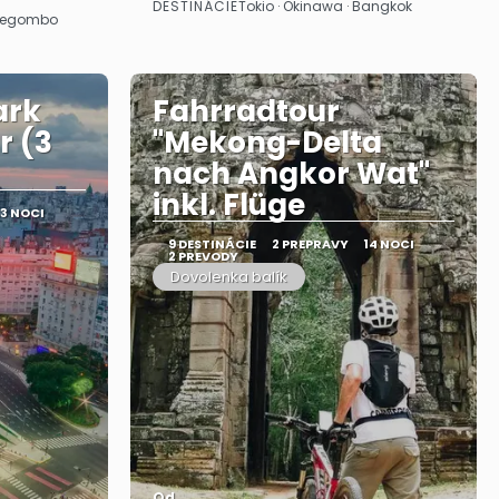
DESTINÁCIE
Tokio · Okinawa · Bangkok
Pozrieť sa
 Negombo
ark
Fahrradtour
r (3
"Mekong-Delta
nach Angkor Wat"
inkl. Flüge
13 NOCI
9 DESTINÁCIE
2 PREPRAVY
14 NOCI
2 PREVODY
Dovolenka balík
Od