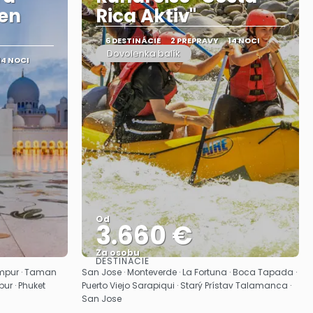
den
Rica Aktiv"
6 DESTINÁCIE
2 PREPRAVY
14 NOCI
Dovolenka balík
14 NOCI
Od
3.660 €
Za osobu
DESTINÁCIE
Pozrieť sa
umpur · Taman
San Jose · Monteverde · La Fortuna · Boca Tapada ·
ur · Phuket
Puerto Viejo Sarapiqui · Starý Prístav Talamanca ·
San Jose