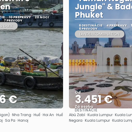
en
Jungle" & Ba
Phuket
CIE
10 PREPRAVY
20 NOCI
7 PREVODY
a balík
6 DESTINÁCIE
4 PREPRAVY
6 PREVODY
LÄNDERKOMBINATION
Od
26 €
3.451 €
Za osobu
DESTINÁCIE
Pozrieť sa
Pozrieť sa
gon) · Nha Trang · Huế · Hoi An · Huế
Abú Zabí · Kuala Lumpur · Kuala L
oj · Sa Pa · Hanoj
Negara · Kuala Lumpur · Kuala Lump