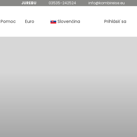
JUREBU
03535-242524
info@kombireise.eu
Pomoc
Euro
Slovenčina
Prihlásiť sa