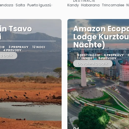
DESTINÁCIE
Pozrieť sa
Pozrieť sa
endoza · Salta · Puerto Iguazú ·
Kandy · Habarana · Trincomalee ·
in Tsavo
Amazon Ecop
i
Lodge Kurztou
Nächte)
CIE
3 PREPRAVY
12 NOCI
4 PREVODY
a balík
5 DESTINÁCIE
6 PREPRAVY
1 ČINNOSŤ
5 PREVODY
Dovolenka balík
Od