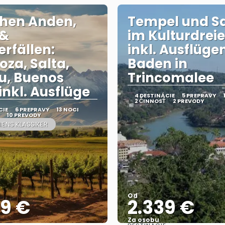
hen Anden,
Tempel und Sa
 &
im Kulturdrei
rfällen:
inkl. Ausflüge
za, Salta,
Baden in
u, Buenos
Trincomalee
inkl. Ausflüge
4 DESTINÁCIE
5 PREPRAVY
2 ČINNOSŤ
2 PREVODY
CIE
6 PREPRAVY
13 NOCI
10 PREVODY
IENS KLASSIKER
Od
99 €
2.339 €
Za osobu