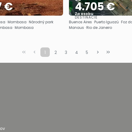
7 €
4.705 €
Za osobu
DESTINÁCIE
Pozrieť sa
Pozrieť sa
asa · Mombasa · Národný park
Buenos Aires · Puerto Iguazú · Foz d
Mombasa · Mombasa
Manaus · Rio de Janeiro
1
2
3
4
5
jov