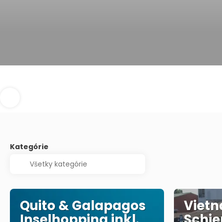
Kategórie
Quito & Galapagos
Vietn
Inselhopping inkl.
Schie