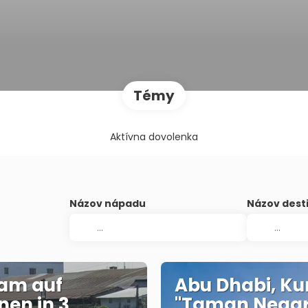
Témy
Aktívna dovolenka
Názov nápadu
Názov dest
am auf
Abu Dhabi, Ku
nen in 3
"Taman Nega