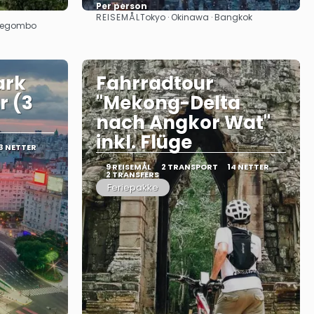
Per person
REISEMÅL
Tokyo · Okinawa · Bangkok
Se
 Negombo
ark
Fahrradtour
r (3
"Mekong-Delta
nach Angkor Wat"
inkl. Flüge
3 NETTER
9 REISEMÅL
2 TRANSPORT
14 NETTER
2 TRANSFERS
Feriepakke