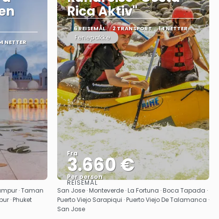
den
Rica Aktiv"
6 REISEMÅL
2 TRANSPORT
14 NETTER
Feriepakke
14 NETTER
Fra
3.660 €
Per person
REISEMÅL
Se
Lumpur · Taman
San Jose · Monteverde · La Fortuna · Boca Tapada ·
ur · Phuket
Puerto Viejo Sarapiqui · Puerto Viejo De Talamanca ·
San Jose