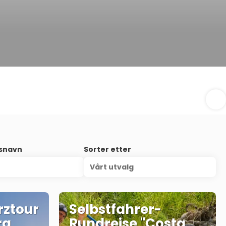
nsnavn
Sorter etter
Vårt utvalg
rztour
Selbstfahrer-
ra
Rundreise "Costa