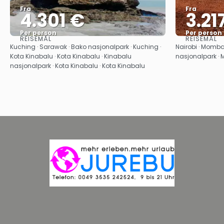
Fra
Fra
4.301 €
3.21
Per person
Per person
REISEMÅL
REISEMÅL
Se
Kuching · Sarawak · Bako nasjonalpark · Kuching ·
Nairobi · Momb
Kota Kinabalu · Kota Kinabalu · Kinabalu
nasjonalpark 
nasjonalpark · Kota Kinabalu · Kota Kinabalu