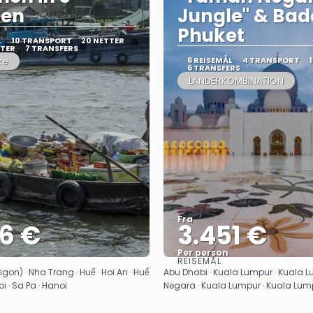
en
Jungle" & Ba
Phuket
L
10 TRANSPORT
20 NETTER
ETER
7 TRANSFERS
ke
6 REISEMÅL
4 TRANSPORT
6 TRANSFERS
LÄNDERKOMBINATION
Fra
26 €
3.451 €
Per person
REISEMÅL
Se
Se
gon) · Nha Trang · Huế · Hoi An · Huế
Abu Dhabi · Kuala Lumpur · Kuala 
oi · Sa Pa · Hanoi
Negara · Kuala Lumpur · Kuala Lump