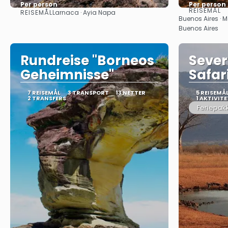
Per person
Per person
REISEMÅL
REISEMÅL
Larnaca · Ayia Napa
Se
Buenos Aires · M
Buenos Aires
Rundreise "Borneos
Sever
Geheimnisse"
Safar
7 REISEMÅL
3 TRANSPORT
13 NETTER
5 REISEMÅ
2 TRANSFERS
1 AKTIVITE
Feriepak