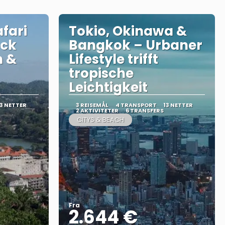
fari
Tokio, Okinawa &
eck
Bangkok – Urbaner
n &
Lifestyle trifft
tropische
Leichtigkeit
13 NETTER
3 REISEMÅL
4 TRANSPORT
13 NETTER
2 AKTIVITETER
6 TRANSFERS
CITYS & BEACH
Fra
2.644 €