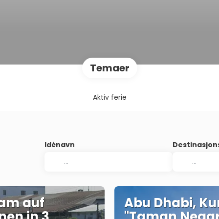
Temaer
Aktiv ferie
Idénavn
Destinasjo
am auf
Abu Dhabi, Ku
nen in 3
"Taman Nega