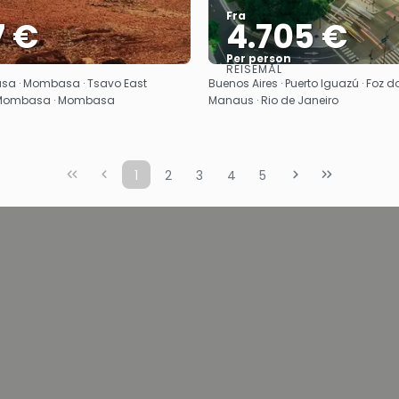
Fra
7 €
4.705 €
Per person
REISEMÅL
Se
Se
asa · Mombasa · Tsavo East
Buenos Aires · Puerto Iguazú · Foz d
· Mombasa · Mombasa
Manaus · Rio de Janeiro
1
2
3
4
5