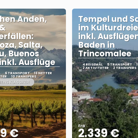
hen Anden,
Tempel und Sa
 &
im Kulturdrei
rfällen:
inkl. Ausflüge
za, Salta,
Baden in
u, Buenos
Trincomalee
inkl. Ausflüge
4 REISEMÅL
5 TRANSPORT
2 AKTIVITETER
2 TRANSFERS
L
6 TRANSPORT
13 NETTER
ETER
10 TRANSFERS
IENS KLASSIKER
Fra
99 €
2.339 €