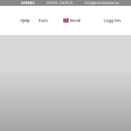
JUREBU
03535-242524
info@kombireise.eu
Hjelp
Euro
Norsk
Logg inn