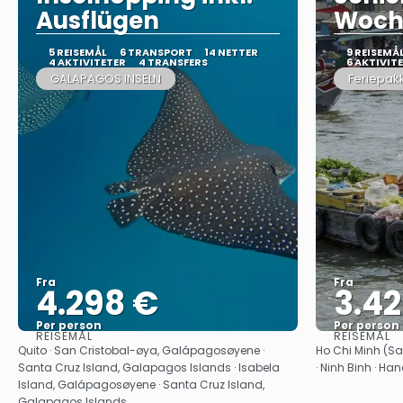
Ausflügen
Woch
5 REISEMÅL
6 TRANSPORT
14 NETTER
9 REISEMÅ
4 AKTIVITETER
4 TRANSFERS
6 AKTIVIT
GALAPAGOS INSELN
Feriepak
Fra
Fra
4.298 €
3.4
Per person
Per person
REISEMÅL
REISEMÅL
Se
Quito · San Cristobal-øya, Galápagosøyene ·
Ho Chi Minh (Sai
Santa Cruz Island, Galapagos Islands · Isabela
· Ninh Binh · Han
Island, Galápagosøyene · Santa Cruz Island,
Galapagos Islands