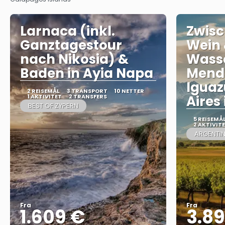
Larnaca (inkl.
Zwisc
Ganztagestour
Wein
nach Nikosia) &
Wasse
Baden in Ayia Napa
Mendo
Iguaz
2 REISEMÅL
3 TRANSPORT
10 NETTER
1 AKTIVITET
2 TRANSFERS
Aires 
BEST OF ZYPERN
5 REISEMÅ
2 AKTIVIT
ARGENTIN
Fra
Fra
1.609 €
3.8