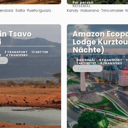
Per person
REISEMÅL
Se
Se
endoza · Salta · Puerto Iguazú ·
Kandy · Habarana · Trincomalee ·
in Tsavo
Amazon Ecop
i
Lodge Kurztou
Nächte)
L
3 TRANSPORT
12 NETTER
T
4 TRANSFERS
ke
5 REISEMÅL
6 TRANSPORT
1
1 AKTIVITET
5 TRANSFERS
Feriepakke