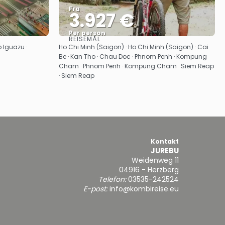
Fra
3.927 €
Per person
REISEMÅL
Se
o Iguazu ·
Ho Chi Minh (Saigon) · Ho Chi Minh (Saigon) · Cai
Be · Kan Tho · Chau Doc · Phnom Penh · Kompung
Cham · Phnom Penh · Kompung Cham · Siem Reap
· Siem Reap
Kontakt
JUREBU
Weidenweg 11
04916 - Herzberg
Telefon:
03535-242524
E-post:
info@kombireise.eu