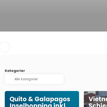
Kategorier
Quito & Galapagos
Vietn
Inselhopping inkl.
Schie