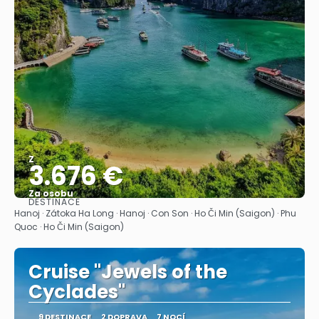
Z
3.676 €
Za osobu
DESTINACE
Zobrazit
Hanoj · Zátoka Ha Long · Hanoj · Con Son · Ho Či Min (Saigon) · Phu
Quoc · Ho Či Min (Saigon)
Cruise "Jewels of the
Cyclades"
9 DESTINACE
2 DOPRAVA
7 NOCÍ