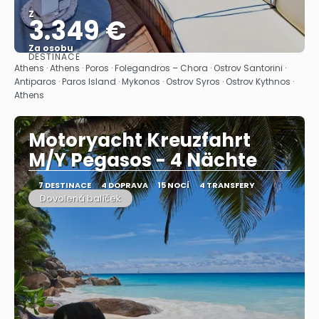
Z
3.349 €
Za osobu
DESTINACE
Zobrazit
Athens · Athens · Poros · Folegandros – Chora · Ostrov Santorini ·
Antiparos · Paros Island · Mykonos · Ostrov Syros · Ostrov Kythnos ·
Athens
Motoryacht Kreuzfahrt
M/Y Pegasos - 4 Nächte
7 DESTINACE
4 DOPRAVA
15 NOCÍ
4 TRANSFERY
Dovolená balíček