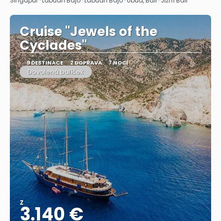
Singapur · Labuan Bajo · Labuan Bajo · Ubud, Bali · Jižní Bali
Cruise "Jewels of the
Cyclades"
9 DESTINACE
2 DOPRAVA
7 NOCÍ
Dovolená balíček
Z
3.140 €