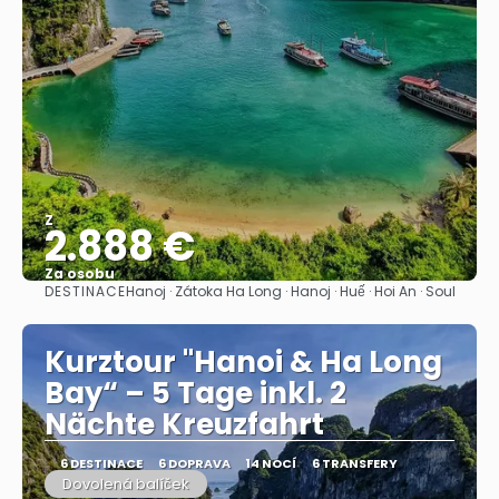
Z
2.888 €
Za osobu
DESTINACE
Hanoj · Zátoka Ha Long · Hanoj · Huế · Hoi An · Soul
Zobrazit
Kurztour "Hanoi & Ha Long
Bay“ – 5 Tage inkl. 2
Nächte Kreuzfahrt
6 DESTINACE
6 DOPRAVA
14 NOCÍ
6 TRANSFERY
Dovolená balíček