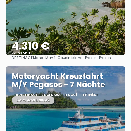
Z
4.310 €
Za osobu
DESTINACE
Mahé · Mahé · Cousin island · Praslin · Praslin
Zobrazit
Motoryacht Kreuzfahrt
M/Y Pegasos - 7 Nächte
5 DESTINACE
2 DOPRAVA
11 NOCÍ
1 PŘENÉST
Dovolená balíček