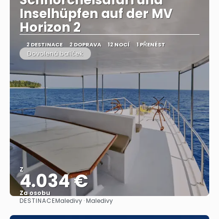
Schnorchelsafari und
Inselhüpfen auf der MV
Horizon 2
2 DESTINACE
2 DOPRAVA
12 NOCÍ
1 PŘENÉST
Dovolená balíček
Z
4.034 €
Za osobu
DESTINACE
Maledivy · Maledivy
Zobrazit