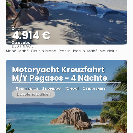
Z
4.914 €
Za osobu
DESTINACE
Zobrazit
Mahé · Mahé · Cousin island · Praslin · Praslin · Mahé · Mauricius
Motoryacht Kreuzfahrt
M/Y Pegasos - 4 Nächte
5 DESTINACE
2 DOPRAVA
12 NOCÍ
2 TRANSFERY
Dovolená balíček