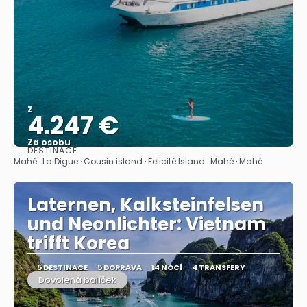
Z
4.247 €
Za osobu
DESTINACE
Zobrazit
Mahé · La Digue · Cousin island · Felicité Island · Mahé · Mahé
Laternen, Kalksteinfelsen
und Neonlichter: Vietnam
trifft Korea
5 DESTINACE
5 DOPRAVA
14 NOCÍ
4 TRANSFERY
Dovolená balíček