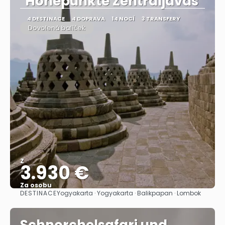
"Höhepunkte Zentraljavas"
4 DESTINACE
4 DOPRAVA
14 NOCÍ
3 TRANSFERY
Dovolená balíček
Z
3.930 €
Za osobu
DESTINACE
Yogyakarta · Yogyakarta · Balikpapan · Lombok
Zobrazit