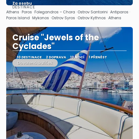
Za osobu
DESTINACE
Zobrazit
Athens · Poros · Folegandros – Chora · Ostrov Santorini · Antiparos ·
Paros Island · Mykonos · Ostrov Syros · Ostrov Kythnos · Athens
Cruise "Jewels of the
Cyclades"
10 DESTINACE
2 DOPRAVA
10 NOCÍ
1 PŘENÉST
Dovolená balíček