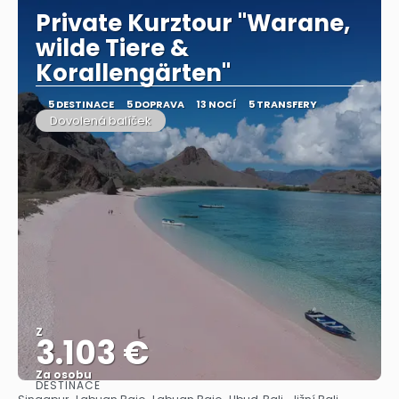
Private Kurztour "Warane,
wilde Tiere &
Korallengärten"
5 DESTINACE
5 DOPRAVA
13 NOCÍ
5 TRANSFERY
Dovolená balíček
Z
3.103 €
Za osobu
DESTINACE
Zobrazit