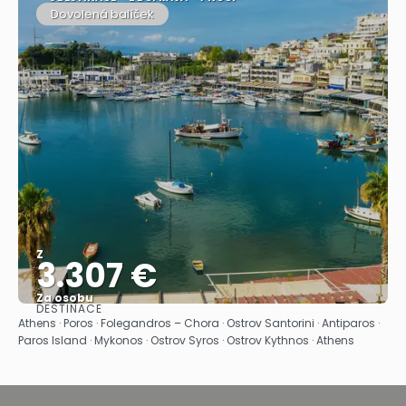
Dovolená balíček
Z
3.307 €
Za osobu
DESTINACE
Zobrazit
Athens · Poros · Folegandros – Chora · Ostrov Santorini · Antiparos ·
Paros Island · Mykonos · Ostrov Syros · Ostrov Kythnos · Athens