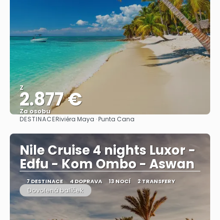
Z
2.877 €
Za osobu
DESTINACE
Riviéra Maya · Punta Cana
Zobrazit
Nile Cruise 4 nights Luxor -
Edfu - Kom Ombo - Aswan
7 DESTINACE
4 DOPRAVA
13 NOCÍ
2 TRANSFERY
Dovolená balíček