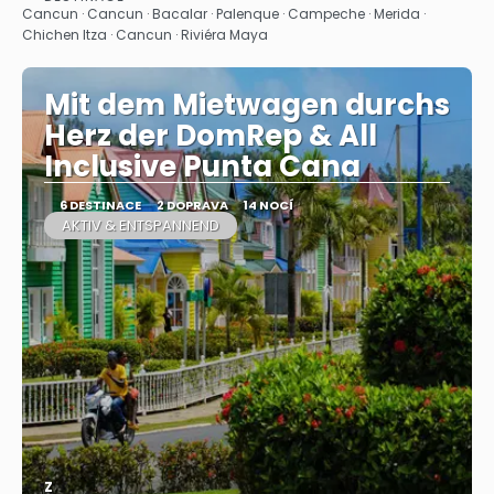
Zobrazit
Cancun · Cancun · Bacalar · Palenque · Campeche · Merida ·
Chichen Itza · Cancun · Riviéra Maya
Mit dem Mietwagen durchs
Herz der DomRep & All
Inclusive Punta Cana
6 DESTINACE
2 DOPRAVA
14 NOCÍ
AKTIV & ENTSPANNEND
Z