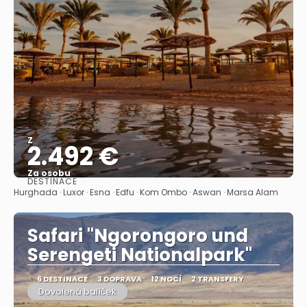
Z
2.492 €
Za osobu
DESTINACE
Zobrazit
Hurghada · Luxor · Esna · Edfu · Kom Ombo · Aswan · Marsa Alam
Safari "Ngorongoro und
Serengeti Nationalpark"
6 DESTINACE
3 DOPRAVA
12 NOCÍ
2 TRANSFERY
Dovolená balíček