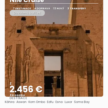
Nile Cruise
7 DESTINACE
4 DOPRAVA
12 NOCÍ
3 TRANSFERY
Dovolená balíček
Z
2.456 €
Za osobu
DESTINACE
Zobrazit
Káhira · Aswan · Kom Ombo · Edfu · Esna · Luxor · Soma Bay