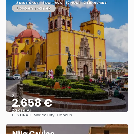
2 DESTINACE
3 DOPRAVA
10 NOCÍ
2 TRANSFERY
Dovolená balíček
Z
2.658 €
Za osobu
DESTINACE
Mexico City · Cancun
Zobrazit