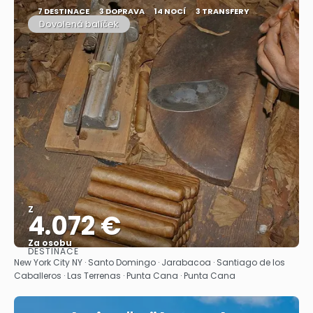
7 DESTINACE
3 DOPRAVA
14 NOCÍ
3 TRANSFERY
Dovolená balíček
Z
4.072 €
Za osobu
DESTINACE
Zobrazit
New York City NY · Santo Domingo · Jarabacoa · Santiago de los
Caballeros · Las Terrenas · Punta Cana · Punta Cana