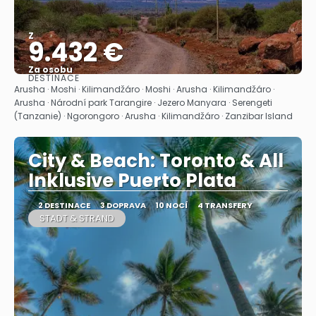
Z
9.432 €
Za osobu
DESTINACE
Zobrazit
Arusha · Moshi · Kilimandžáro · Moshi · Arusha · Kilimandžáro ·
Arusha · Národní park Tarangire · Jezero Manyara · Serengeti
(Tanzanie) · Ngorongoro · Arusha · Kilimandžáro · Zanzibar Island
City & Beach: Toronto & All
Inklusive Puerto Plata
2 DESTINACE
3 DOPRAVA
10 NOCÍ
4 TRANSFERY
STADT & STRAND