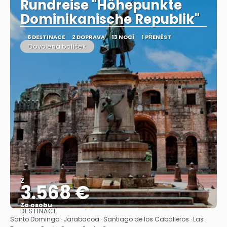
Rundreise "Höhepunkte
Dominikanische Republik"
6 DESTINACE
2 DOPRAVA
13 NOCÍ
1 PŘENÉST
Dovolená balíček
Z
3.568 €
Za osobu
DESTINACE
Zobrazit
Santo Domingo · Jarabacoa · Santiago de los Caballeros · Las