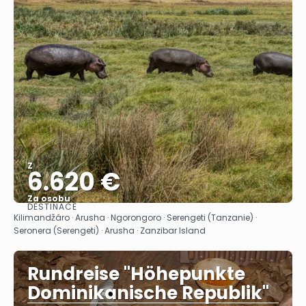
Z
6.620 €
Za osobu
DESTINACE
Zobrazit
Kilimandžáro · Arusha · Ngorongoro · Serengeti (Tanzanie) ·
Seronera (Serengeti) · Arusha · Zanzibar Island
Rundreise "Höhepunkte
Dominikanische Republik"