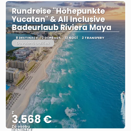
Rundreise "Höhepunkte
Yucatan" & All Inclusive
Badeurlaub Riviera Maya
8 DESTINACE
2 DOPRAVA
13 NOCÍ
2 TRANSFERY
Dovolená balíček
Z
3.568 €
Za osobu
DESTINACE