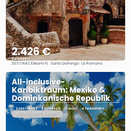
Z
2.426 €
Za osobu
DESTINACE
Miami FL · Santo Domingo · La Romana
Zobrazit
All-inclusive-
Karibiktraum: Mexiko &
Dominkanische Republik
2 DESTINACE
3 DOPRAVA
12 NOCÍ
4 TRANSFERY
ALL-INCLUSIVE-KARIBIK