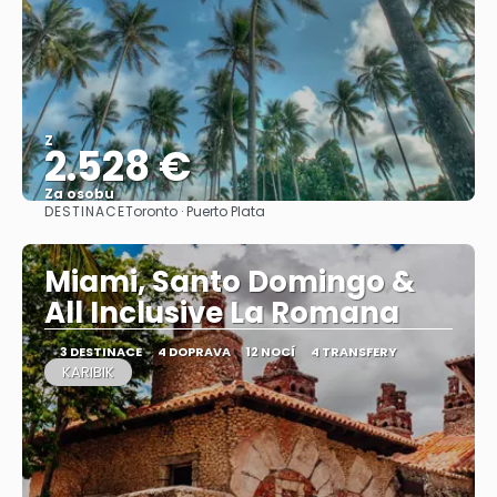
Z
2.528 €
Za osobu
DESTINACE
Toronto · Puerto Plata
Zobrazit
Miami, Santo Domingo &
All Inclusive La Romana
3 DESTINACE
4 DOPRAVA
12 NOCÍ
4 TRANSFERY
KARIBIK