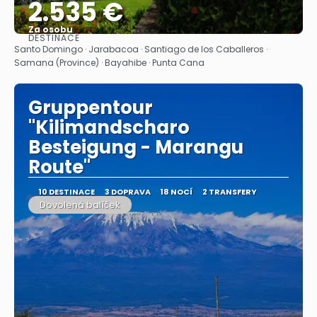
2.535 €
Za osobu
DESTINACE
Zobrazit
Santo Domingo · Jarabacoa · Santiago de los Caballeros ·
Samana (Province) · Bayahibe · Punta Cana
Gruppentour
"Kilimandscharo
Besteigung - Marangu
Route"
10 DESTINACE
3 DOPRAVA
18 NOCÍ
2 TRANSFERY
Dovolená balíček