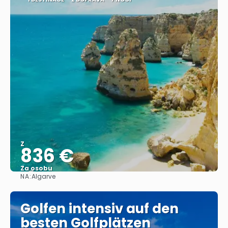
Z
836 €
Za osobu
NA:
Algarve
Zobrazit
Golfen intensiv auf den
besten Golfplätzen