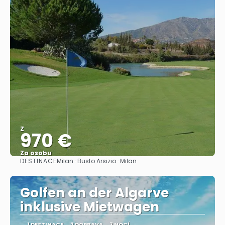
Z
970 €
Za osobu
DESTINACE
Milan · Busto Arsizio · Milan
Zobrazit
Golfen an der Algarve
inklusive Mietwagen
1 DESTINACE
2 DOPRAVA
7 NOCÍ