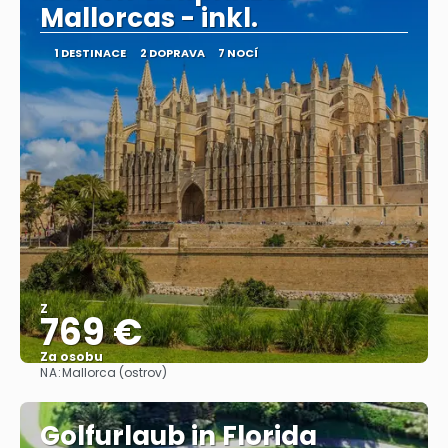
Mallorcas - inkl.
1 DESTINACE
2 DOPRAVA
7 NOCÍ
Z
769 €
Za osobu
NA:
Mallorca (ostrov)
Zobrazit
Golfurlaub in Florida