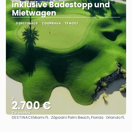
inklusive Badestopp und
Mietwagen
3 DESTINACE
2 DOPRAVA
13 NOCÍ
Z
2.700 €
Za osobu
DESTINACE
Miami FL · Západní Palm Beach, Florida · Orlando FL
Zobrazit