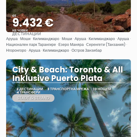
от
9.432 €
на човек
ДЕСТИНАЦИИ
Вижте
Аруша · Моши · Килиманджаро · Моши · Аруша · Килиманджаро · Аруша ·
Национален парк Тарангире · Езеро Маняра · Серенгети (Танзания) ·
Нгоронгоро · Аруша · Килиманджаро · Остров Занзибар
City & Beach: Toronto & All
Inklusive Puerto Plata
2 ДЕСТИНАЦИИ
3 ТРАНСПОРТНА МРЕЖА
10 НОЩЕМ
4 ТРАНСФЕРИ
STADT & STRAND