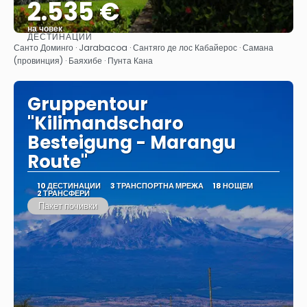
2.535 €
на човек
ДЕСТИНАЦИИ
Вижте
Санто Доминго · Jarabacoa · Сантяго де лос Кабайерос · Самана
(провинция) · Баяхибе · Пунта Кана
Gruppentour
"Kilimandscharo
Besteigung - Marangu
Route"
10 ДЕСТИНАЦИИ
3 ТРАНСПОРТНА МРЕЖА
18 НОЩЕМ
2 ТРАНСФЕРИ
Пакет почивки