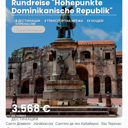
Rundreise "Höhepunkte
Dominikanische Republik"
6 ДЕСТИНАЦИИ
2 ТРАНСПОРТНА МРЕЖА
13 НОЩЕМ
1 ПРЕНАСЯМ
Пакет почивки
от
3.568 €
на човек
ДЕСТИНАЦИИ
Вижте
Санто Доминго · Jarabacoa · Сантяго де лос Кабайерос · Лас Теренас