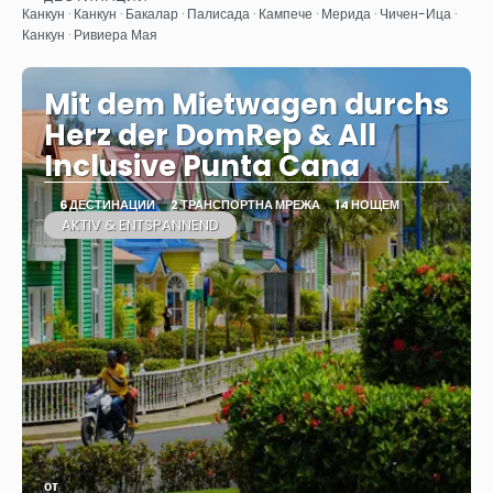
Вижте
Канкун · Канкун · Бакалар · Палисада · Кампече · Мерида · Чичен-Ица ·
Канкун · Ривиера Мая
Mit dem Mietwagen durchs
Herz der DomRep & All
Inclusive Punta Cana
6 ДЕСТИНАЦИИ
2 ТРАНСПОРТНА МРЕЖА
14 НОЩЕМ
AKTIV & ENTSPANNEND
от