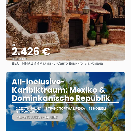
от
2.426 €
на човек
ДЕСТИНАЦИИ
Маями FL · Санто Доминго · Ла Романа
Вижте
All-inclusive-
Karibiktraum: Mexiko &
Dominkanische Republik
2 ДЕСТИНАЦИИ
3 ТРАНСПОРТНА МРЕЖА
12 НОЩЕМ
4 ТРАНСФЕРИ
ALL-INCLUSIVE-KARIBIK