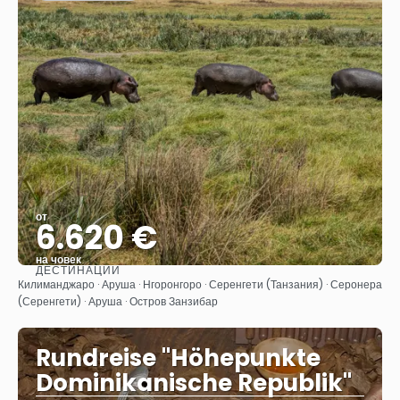
от
6.620 €
на човек
ДЕСТИНАЦИИ
Вижте
Килиманджаро · Аруша · Нгоронгоро · Серенгети (Танзания) · Серонера
(Серенгети) · Аруша · Остров Занзибар
Rundreise "Höhepunkte
Dominikanische Republik"