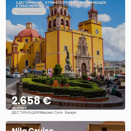
2 ДЕСТИНАЦИИ
3 ТРАНСПОРТНА МРЕЖА
10 НОЩЕМ
2 ТРАНСФЕРИ
Пакет почивки
от
2.658 €
на човек
ДЕСТИНАЦИИ
Мексико Сити · Канкун
Вижте