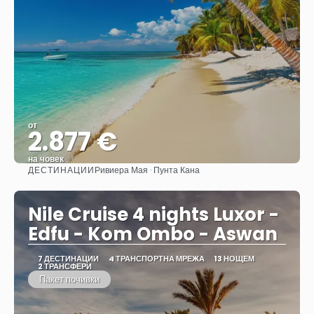
от
2.877 €
на човек
ДЕСТИНАЦИИ
Ривиера Мая · Пунта Кана
Вижте
Nile Cruise 4 nights Luxor -
Edfu - Kom Ombo - Aswan
7 ДЕСТИНАЦИИ
4 ТРАНСПОРТНА МРЕЖА
13 НОЩЕМ
2 ТРАНСФЕРИ
Пакет почивки