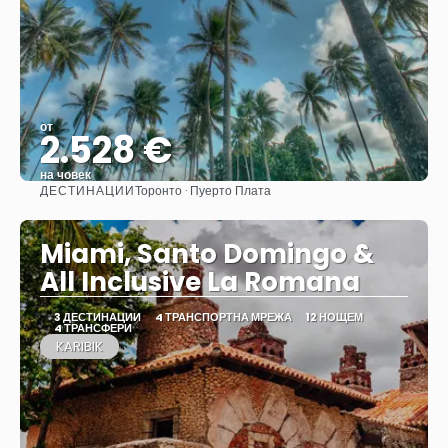
от
2.528 €
на човек
ДЕСТИНАЦИИ
Торонто · Пуерто Плата
Вижте
Miami, Santo Domingo &
All Inclusive La Romana
3 ДЕСТИНАЦИИ
4 ТРАНСПОРТНА МРЕЖА
12 НОЩЕМ
4 ТРАНСФЕРИ
KARIBIK