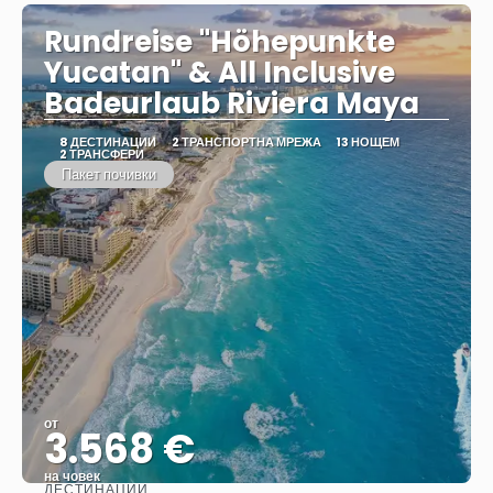
Rundreise "Höhepunkte
Yucatan" & All Inclusive
Badeurlaub Riviera Maya
8 ДЕСТИНАЦИИ
2 ТРАНСПОРТНА МРЕЖА
13 НОЩЕМ
2 ТРАНСФЕРИ
Пакет почивки
от
3.568 €
на човек
ДЕСТИНАЦИИ