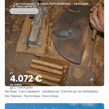
7 ДЕСТИНАЦИИ
3 ТРАНСПОРТНА МРЕЖА
14 НОЩЕМ
3 ТРАНСФЕРИ
Пакет почивки
от
4.072 €
на човек
ДЕСТИНАЦИИ
Вижте
Ню Йорк · Санто Доминго · Jarabacoa · Сантяго де лос Кабайерос ·
Лас Теренас · Пунта Кана · Пунта Кана