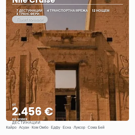
Nile Cruise
7 ДЕСТИНАЦИИ
4 ТРАНСПОРТНА МРЕЖА
12 НОЩЕМ
3 ТРАНСФЕРИ
Пакет почивки
от
2.456 €
на човек
ДЕСТИНАЦИИ
Вижте
Кайро · Асуан · Ком Омбо · Едфу · Есна · Луксор · Сома Бей