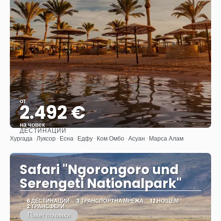
от
2.492 €
на човек
ДЕСТИНАЦИИ
Вижте
Хургада · Луксор · Есна · Едфу · Ком Омбо · Асуан · Марса Алам
Safari "Ngorongoro und
Serengeti Nationalpark"
6 ДЕСТИНАЦИИ
3 ТРАНСПОРТНА МРЕЖА
12 НОЩЕМ
2 ТРАНСФЕРИ
Пакет почивки