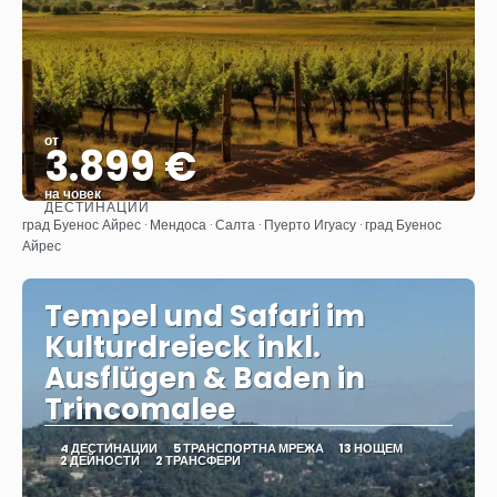
от
3.899 €
на човек
ДЕСТИНАЦИИ
Вижте
град Буенос Айрес · Мендоса · Салта · Пуерто Игуасу · град Буенос
Айрес
Tempel und Safari im
Kulturdreieck inkl.
Ausflügen & Baden in
Trincomalee
4 ДЕСТИНАЦИИ
5 ТРАНСПОРТНА МРЕЖА
13 НОЩЕМ
2 ДЕЙНОСТИ
2 ТРАНСФЕРИ