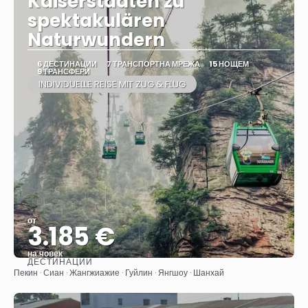
Kaiserstädten zu
spektakulären
Naturwundern
6 ДЕСТИНАЦИИ
7 ТРАНСПОРТНА МРЕЖА
15 НОЩЕМ
9 ТРАНСФЕРИ
INDIVIDUELLE REISE MIT ZUG & FLUG
от
3.185 €
на човек
ДЕСТИНАЦИИ
Вижте
Пекин · Сиан · Жангжиажие · Гуйлин · Янгшоу · Шанхай