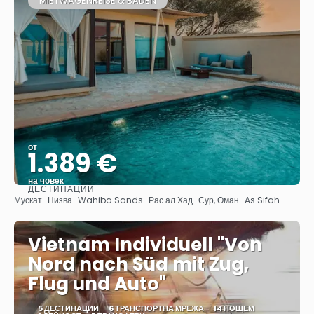
MIETWAGENREISE & BADEN
от
1.389 €
на човек
ДЕСТИНАЦИИ
Вижте
Мускат · Низва · Wahiba Sands · Рас ал Хад · Сур, Оман · As Sifah
Vietnam Individuell "Von
Nord nach Süd mit Zug,
Flug und Auto"
5 ДЕСТИНАЦИИ
6 ТРАНСПОРТНА МРЕЖА
14 НОЩЕМ