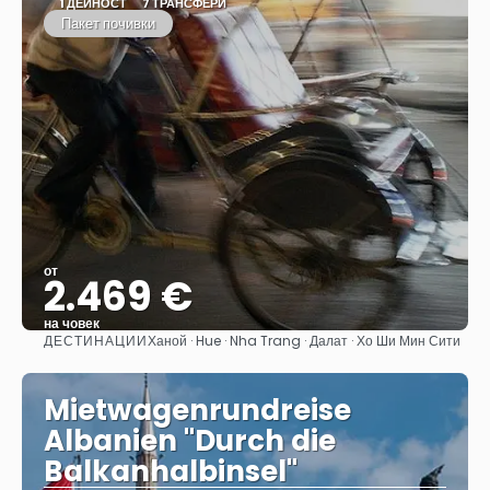
1 ДЕЙНОСТ
7 ТРАНСФЕРИ
Пакет почивки
от
2.469 €
на човек
ДЕСТИНАЦИИ
Ханой · Hue · Nha Trang · Далат · Хо Ши Мин Сити
Вижте
Mietwagenrundreise
Albanien "Durch die
Balkanhalbinsel"