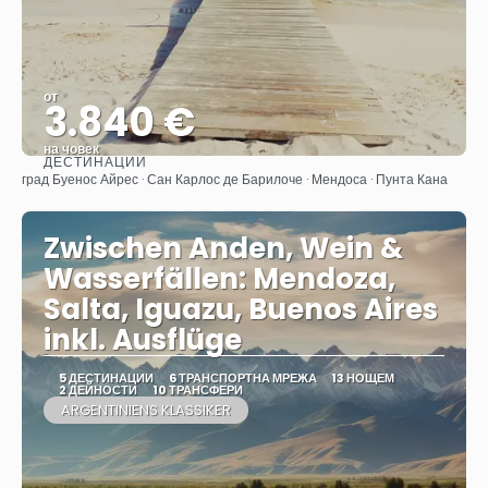
от
3.840 €
на човек
ДЕСТИНАЦИИ
Вижте
град Буенос Айрес · Сан Карлос де Барилоче · Мендоса · Пунта Кана
Zwischen Anden, Wein &
Wasserfällen: Mendoza,
Salta, Iguazu, Buenos Aires
inkl. Ausflüge
5 ДЕСТИНАЦИИ
6 ТРАНСПОРТНА МРЕЖА
13 НОЩЕМ
2 ДЕЙНОСТИ
10 ТРАНСФЕРИ
ARGENTINIENS KLASSIKER