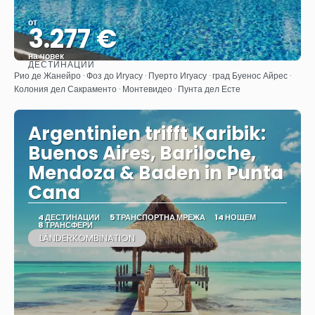
от
3.277 €
на човек
ДЕСТИНАЦИИ
Вижте
Рио де Жанейро · Фоз до Игуасу · Пуерто Игуасу · град Буенос Айрес ·
Колония дел Сакраменто · Монтевидео · Пунта дел Есте
Argentinien trifft Karibik:
Buenos Aires, Bariloche,
Mendoza & Baden in Punta
Cana
4 ДЕСТИНАЦИИ
5 ТРАНСПОРТНА МРЕЖА
14 НОЩЕМ
8 ТРАНСФЕРИ
LÄNDERKOMBINATION