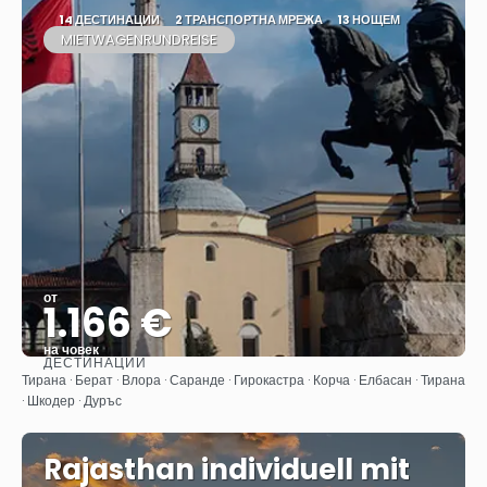
14 ДЕСТИНАЦИИ
2 ТРАНСПОРТНА МРЕЖА
13 НОЩЕМ
MIETWAGENRUNDREISE
от
1.166 €
на човек
ДЕСТИНАЦИИ
Вижте
Тирана · Берат · Влора · Саранде · Гирокастра · Корча · Елбасан · Тирана
· Шкодер · Дуръс
Rajasthan individuell mit