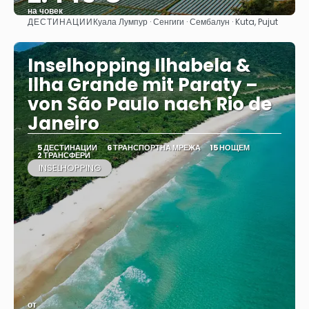
на човек
ДЕСТИНАЦИИ
Куала Лумпур · Сенгиги · Сембалун · Kuta, Pujut
Вижте
Inselhopping Ilhabela &
Ilha Grande mit Paraty –
von São Paulo nach Rio de
Janeiro
5 ДЕСТИНАЦИИ
6 ТРАНСПОРТНА МРЕЖА
15 НОЩЕМ
2 ТРАНСФЕРИ
INSELHOPPING
от