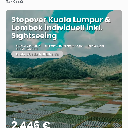
Па · Ханой
Stopover Kuala Lumpur &
Lombok individuell inkl.
Sightseeing
4 ДЕСТИНАЦИИ
5 ТРАНСПОРТНА МРЕЖА
14 НОЩЕМ
4 ТРАНСФЕРИ
INDIVIDUELLE RUNDREISE
от
2.446 €