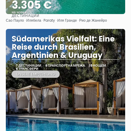
3.305 €
на човек
ДЕСТИНАЦИИ
Вижте
Сао Пауло · Илябела · Paraty · Иля Гранде · Рио де Жанейро
Südamerikas Vielfalt: Eine
Reise durch Brasilien,
Argentinien & Uruguay
7 ДЕСТИНАЦИИ
6 ТРАНСПОРТНА МРЕЖА
15 НОЩЕМ
6 ТРАНСФЕРИ
UNSERE EMPFEHLUNG