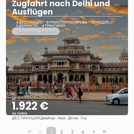
Zugfahrt nach Delhi und
Ausflügen
4 ДЕСТИНАЦИИ
5 ТРАНСПОРТНА МРЕЖА
12 НОЩЕМ
2 ДЕЙНОСТИ
4 ТРАНСФЕРИ
TAJ MAHAL & BADEN
от
1.922 €
на човек
ДЕСТИНАЦИИ
Джайпур · Агра · Делхи · Гоа
Вижте
1
2
3
4