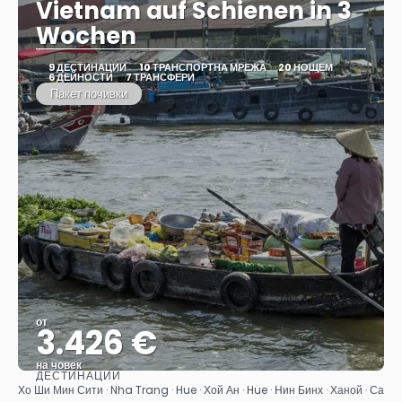
Vietnam auf Schienen in 3
Wochen
9 ДЕСТИНАЦИИ
10 ТРАНСПОРТНА МРЕЖА
20 НОЩЕМ
6 ДЕЙНОСТИ
7 ТРАНСФЕРИ
Пакет почивки
от
3.426 €
на човек
ДЕСТИНАЦИИ
Вижте
Хо Ши Мин Сити · Nha Trang · Hue · Хой Ан · Hue · Нин Бинх · Ханой · Са