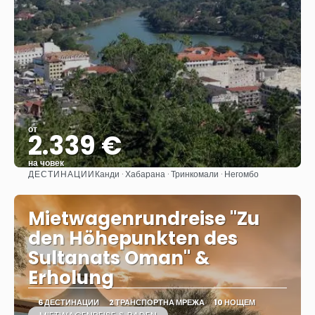
от
2.339 €
на човек
ДЕСТИНАЦИИ
Канди · Хабарана · Тринкомали · Негомбо
Вижте
Mietwagenrundreise "Zu
den Höhepunkten des
Sultanats Oman" &
Erholung
6 ДЕСТИНАЦИИ
2 ТРАНСПОРТНА МРЕЖА
10 НОЩЕМ