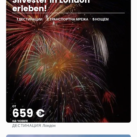
Silvester in London
erleben!
1 ДЕСТИНАЦИИ
2 ТРАНСПОРТНА МРЕЖА
5 НОЩЕМ
от
659 €
на човек
ДЕСТИНАЦИЯ:
Лондон
Вижте