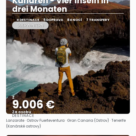
Kanaren - Vier Inseln in
drei Monaten
4 DESTINACE
5 DOPRAVA
84 NOCÍ
7 TRANSFERY
ÜBERWINTERN
Z
9.006 €
Za osobu
DESTINACE
Zobrazit
Lanzarote · Ostrov Fuerteventura · Gran Canaria (Ostrov) · Tenerife
(Kanárské ostrovy)