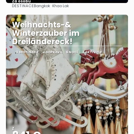
Za osobu
DESTINACE
Bangkok · Khao Lak
Zobrazit
Weihnachts-&
Winterzauber im
Dreiländereck!
3 DESTINACE
4 DOPRAVA
6 NOCÍ
2 AKTIVITY
Z