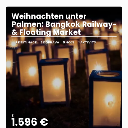
Zobrazit
Weihnachten unter
Palmen: Bangkok Railway-
& Floating Market
2 DESTINACE
3 DOPRAVA
9 NOCÍ
1 AKTIVITY
Z
1.596 €