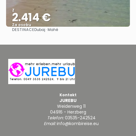
Z
2.414 €
Za osobu
DESTINACE
Dubaj · Mahé
Zobrazit
Kontakt
JUREBU
Weidenweg 11
04916 - Herzberg
Telefon:
03535-242524
Email:
info@kombireise.eu