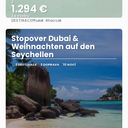
Z
1.294 €
Za osobu
DESTINACE
Phuket · Khao Lak
Zobrazit
Stopover Dubai &
Weihnachten auf den
Seychellen
2 DESTINACE
3 DOPRAVA
10 NOCÍ