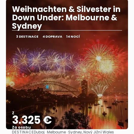
Weihnachten & Silvester in
Down Under: Melbourne &
Sydney
3 DESTINACE
4 DOPRAVA
14 NOCÍ
Z
3.325 €
Za osobu
DESTINACE
Dubaj · Melbourne · Sydney, Nový Jižní Wales