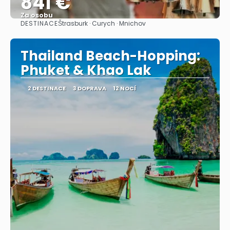
841 €
Za osobu
DESTINACE
Štrasburk · Curych · Mnichov
Zobrazit
Thailand Beach-Hopping:
Phuket & Khao Lak
2 DESTINACE
3 DOPRAVA
12 NOCÍ