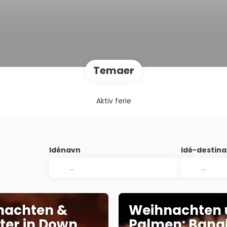
Temaer
Aktiv ferie
Idénavn
Idé-destina
nachten &
Weihnachten 
ster in Down
Palmen: Bang