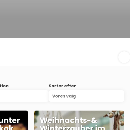
tion
Sorter efter
Vores valg
unter
Weihnachts-&
kok
Winterzauber im