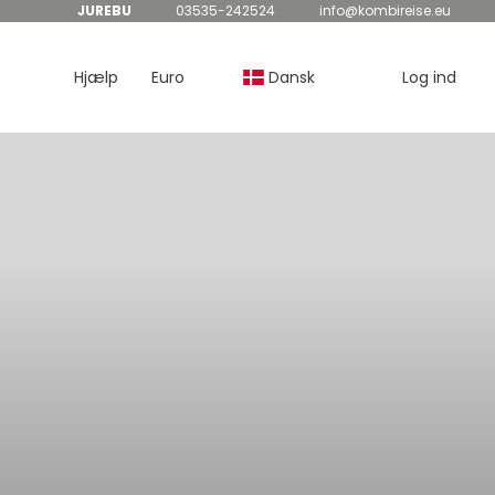
JUREBU
03535-242524
info@kombireise.eu
Hjælp
Euro
Dansk
Log ind