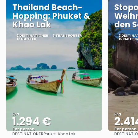
Thailand Beach-
Stopo
Hopping: Phuket &
Weih
Khao Lak
den S
2 DESTINATIONER
3 TRANSPORTER
2 DESTINA
12 NÆTTER
10 NÆTTE
Fra
Fra
1.294 €
2.41
Per person
Per person
DESTINATIONER
DESTINATI
Phuket · Khao Lak
Se