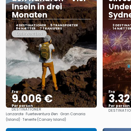
Inseln in drei
Under
Monaten
Sydn
4 DESTINATIONER
5 TRANSPORTER
3 DESTINA
84 NÆTTER
7 TRANSFERS
14 NÆTTE
ÜBERWINTERN
Fra
Fra
9.006 €
3.32
Per person
Per person
DESTINATIONER
DESTINATI
Se
Lanzarote · Fuerteventura Øen · Gran Canaria
(Island) · Tenerife (Canary Island)