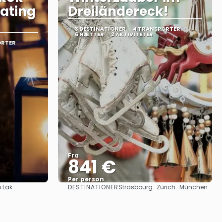
oating
Dreiländereck!
3 DESTINATIONER
4 TRANSPORTER
6 NÆTTER
2 AKTIVITETER
ORTER
Fra
841 €
Per person
DESTINATIONER
 Lak
Strasbourg · Zürich · München
Se