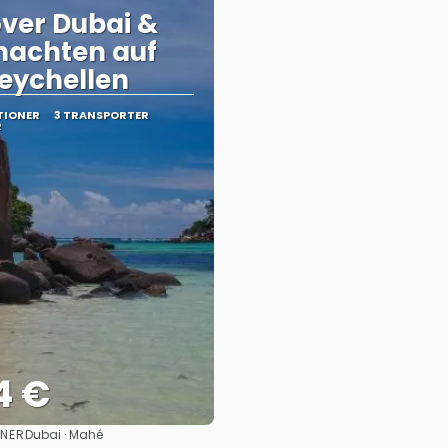
ver Dubai &
nachten auf
eychellen
TIONER
3 TRANSPORTER
R
4 €
ONER
Dubai · Mahé
Se