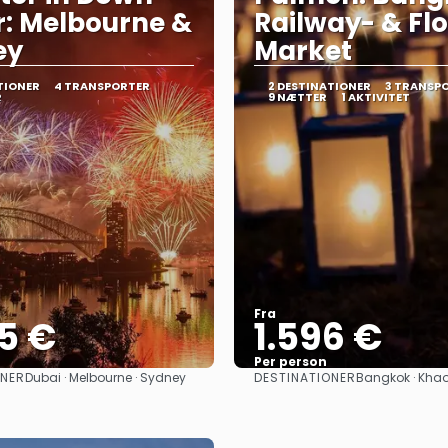
: Melbourne &
Railway- & Fl
ey
Market
TIONER
4 TRANSPORTER
2 DESTINATIONER
3 TRANSP
R
9 NÆTTER
1 AKTIVITET
Fra
5 €
1.596 €
Per person
ONER
DESTINATIONER
Dubai · Melbourne · Sydney
Bangkok · Khao
Se
Se