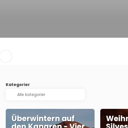
Kategorier
Überwintern auf
Weih
den Kanaren - Vier
Silve