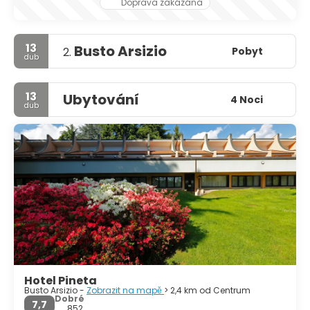
Doprava zakázána
13
Busto Arsizio
Pobyt
2.
dub
13
Ubytování
4 Noci
dub
Hotel Pineta
Busto Arsizio -
Zobrazit na mapě
> 2,4 km od Centrum
Dobré
7,7
852