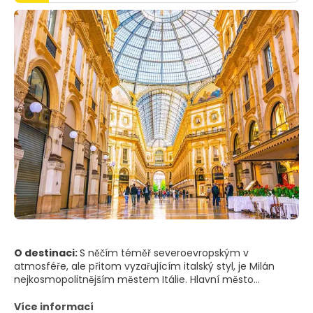
O destinaci:
S něčím téměř severoevropským v
atmosféře, ale přitom vyzařujícím italský styl, je Milán
nejkosmopolitnějším městem Itálie. Hlavní město
Lombardie je jak pracovité, tak okouzlující - silné v
oblastech od financí po módu a samozřejmě fotbal. Ale
Více informací