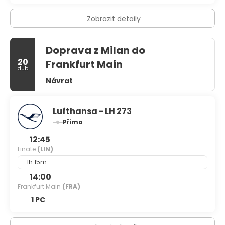
hledáte levnou módu, alternativní městskou dovolenou
nebo příležitost vyrazit na pařbu, Milán to nepochybně
Zobrazit detaily
zvládne.
Doprava z Milan do
20
Frankfurt Main
dub
Návrat
Lufthansa - LH 273
Přímo
12:45
Linate
(LIN)
1h 15m
14:00
Frankfurt Main
(FRA)
1 PC