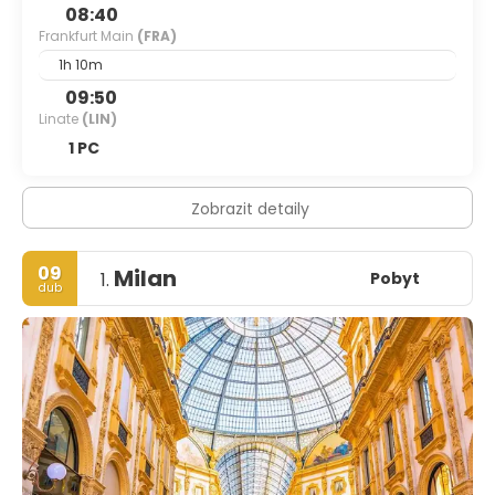
08:40
Frankfurt Main
(FRA)
1h 10m
09:50
Linate
(LIN)
1 PC
Zobrazit detaily
09
Milan
Pobyt
1.
dub