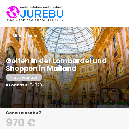
Milan, Itálie
Golfen in der Lombardei und
Shoppen in Mailand
Multidestinace
ID odkazu:
743294
Cena za osobu Z
970 €