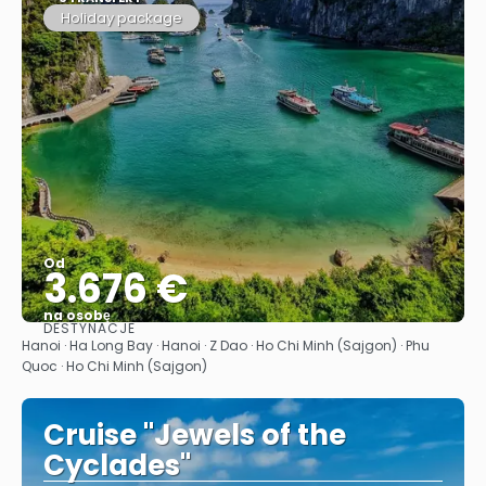
Holiday package
Od
3.676 €
na osobę
DESTYNACJE
Zobacz
Hanoi · Ha Long Bay · Hanoi · Z Dao · Ho Chi Minh (Sajgon) · Phu
Quoc · Ho Chi Minh (Sajgon)
Cruise "Jewels of the
Cyclades"