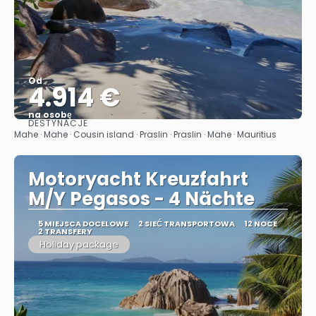
Od
4.914 €
na osobę
DESTYNACJE
Zobacz
Mahe · Mahe · Cousin island · Praslin · Praslin · Mahe · Mauritius
Motoryacht Kreuzfahrt
M/Y Pegasos - 4 Nächte
5 MIEJSCA DOCELOWE
2 SIEĆ TRANSPORTOWA
12 NOCE
2 TRANSFERY
Holiday package