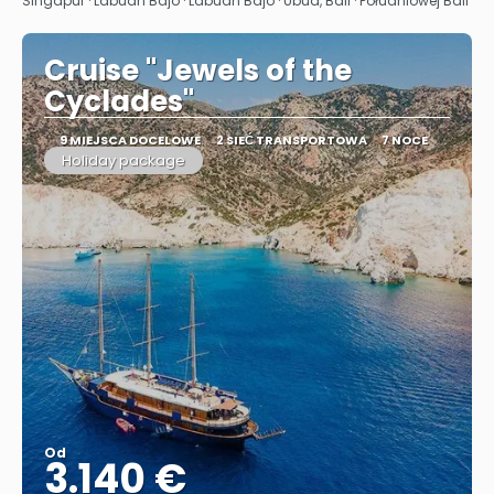
Singapur · Labuan Bajo · Labuan Bajo · Ubud, Bali · Południowej Bali
Cruise "Jewels of the
Cyclades"
9 MIEJSCA DOCELOWE
2 SIEĆ TRANSPORTOWA
7 NOCE
Holiday package
Od
3.140 €