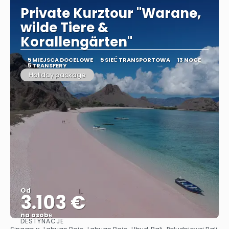
Private Kurztour "Warane,
wilde Tiere &
Korallengärten"
5 MIEJSCA DOCELOWE
5 SIEĆ TRANSPORTOWA
13 NOCE
5 TRANSFERY
Holiday package
Od
3.103 €
na osobę
DESTYNACJE
Zobacz