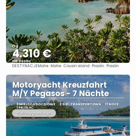
Od
4.310 €
na osobę
DESTYNACJE
Mahe · Mahe · Cousin island · Praslin · Praslin
Zobacz
Motoryacht Kreuzfahrt
M/Y Pegasos - 7 Nächte
5 MIEJSCA DOCELOWE
2 SIEĆ TRANSPORTOWA
11 NOCE
1 PRZELAĆ
Holiday package