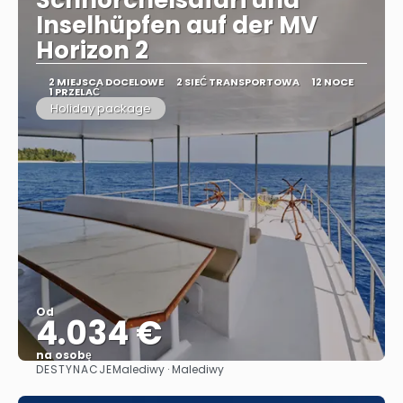
Schnorchelsafari und
Inselhüpfen auf der MV
Horizon 2
2 MIEJSCA DOCELOWE
2 SIEĆ TRANSPORTOWA
12 NOCE
1 PRZELAĆ
Holiday package
Od
4.034 €
na osobę
DESTYNACJE
Malediwy · Malediwy
Zobacz