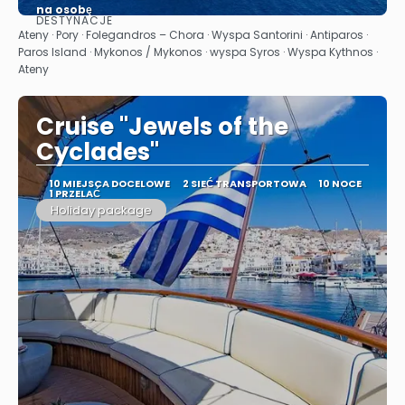
na osobę
DESTYNACJE
Zobacz
Ateny · Pory · Folegandros – Chora · Wyspa Santorini · Antiparos ·
Paros Island · Mykonos / Mykonos · wyspa Syros · Wyspa Kythnos ·
Ateny
Cruise "Jewels of the
Cyclades"
10 MIEJSCA DOCELOWE
2 SIEĆ TRANSPORTOWA
10 NOCE
1 PRZELAĆ
Holiday package