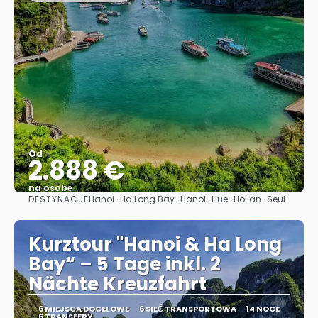
Od
2.888 €
na osobę
DESTYNACJE
Hanoi · Ha Long Bay · Hanoi · Hue · Hoi an · Seul
Zobacz
Kurztour "Hanoi & Ha Long
Bay“ – 5 Tage inkl. 2
Nächte Kreuzfahrt
6 MIEJSCA DOCELOWE
6 SIEĆ TRANSPORTOWA
14 NOCE
6 TRANSFERY