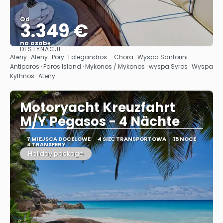
Od
3.349 €
na osobę
DESTYNACJE
Zobacz
Ateny · Ateny · Pory · Folegandros – Chora · Wyspa Santorini ·
Antiparos · Paros Island · Mykonos / Mykonos · wyspa Syros · Wyspa
Kythnos · Ateny
Motoryacht Kreuzfahrt
M/Y Pegasos - 4 Nächte
7 MIEJSCA DOCELOWE
4 SIEĆ TRANSPORTOWA
15 NOCE
4 TRANSFERY
Holiday package