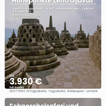
"Höhepunkte Zentraljavas"
4 MIEJSCA DOCELOWE
4 SIEĆ TRANSPORTOWA
14 NOCE
3 TRANSFERY
Holiday package
Od
3.930 €
na osobę
DESTYNACJE
Yogyakarta · Yogyakarta · Balikpapan · Lombok
Zobacz