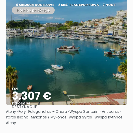
9 MIEJSCA DOCELOWE
2 SIEĆ TRANSPORTOWA
7 NOCE
Holiday package
Od
3.307 €
na osobę
DESTYNACJE
Zobacz
Ateny · Pory · Folegandros – Chora · Wyspa Santorini · Antiparos ·
Paros Island · Mykonos / Mykonos · wyspa Syros · Wyspa Kythnos ·
Ateny