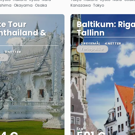
shima · Okayama · Osaka
Kanazawa · Tokyo
te Tour
Baltikum: Riga
hthailand &
Tallinn
2 REISEMÅL
4 NETTER
Feriepakke
L
9 NETTER
ke
Fra