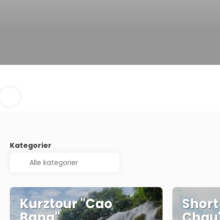
Kategorier
Kurztour "Cao
Short
Bang"
Chau