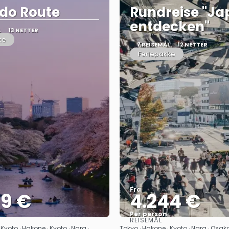
do Route
Rundreise "J
entdecken"
L
13 NETTER
ke
7 REISEMÅL
12 NETTER
Feriepakke
Fra
59 €
4.244 €
Per person
REISEMÅL
Se
Se
Kyoto · Hakone · Kyoto · Nara ·
Tokyo · Hakone · Kyoto · Nara · Osaka