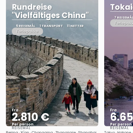
Rundreise
Tokai
"Vielfältiges China"
7 REISEMÅ
Feriepak
5 REISEMÅL
1 TRANSPORT
11 NETTER
Feriepakke
Fra
Fra
2.810 €
6.6
Per person
Per person
REISEMÅL
REISEMÅL
Se
Beijing · Xi'an · Chongqing · Zhangjiajie · Shanghai
Tokyo · Hakone · 