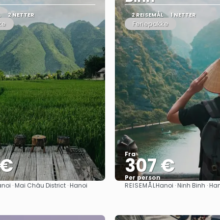
L
2 NETTER
2 REISEMÅL
1 NETTER
ke
Feriepakke
Fra
 €
307 €
Per person
REISEMÅL
noi · Mai Châu District · Hanoi
Hanoi · Ninh Binh · Ha
Se
Se