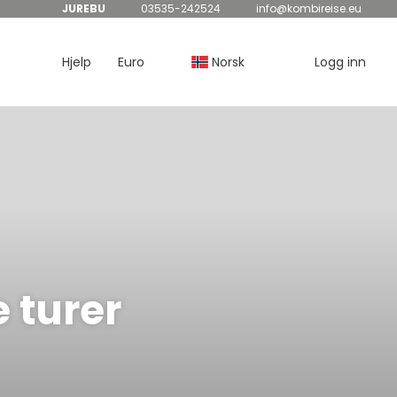
JUREBU
03535-242524
info@kombireise.eu
Hjelp
Euro
Norsk
Logg inn
 turer