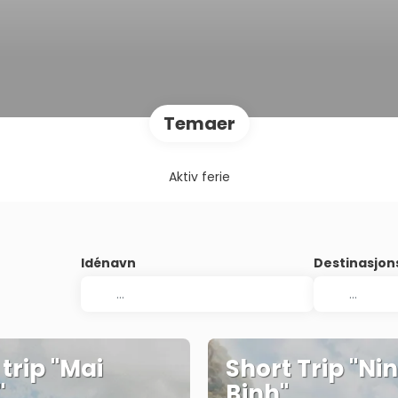
Temaer
Aktiv ferie
Idénavn
Destinasjo
 trip "Mai
Short Trip "Ni
"
Binh"