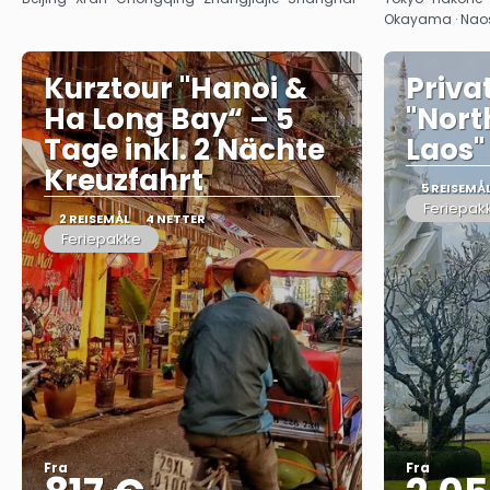
Okayama · Nao
Kurztour "Hanoi &
Priva
Ha Long Bay“ – 5
"Nort
Tage inkl. 2 Nächte
Laos"
Kreuzfahrt
5 REISEMÅ
Feriepak
2 REISEMÅL
4 NETTER
Feriepakke
Fra
Fra