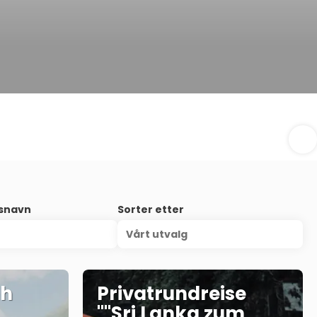
nsnavn
Sorter etter
Vårt utvalg
nh
Privatrundreise
""Sri Lanka zum