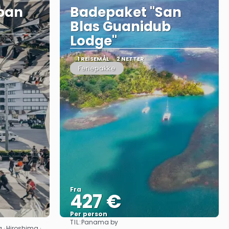
apan
Badepaket "San
Blas Guanidub
Lodge"
1 REISEMÅL
2 NETTER
Feriepakke
Fra
427 €
Per person
TIL:
Panama by
Se
 · Hiroshima ·