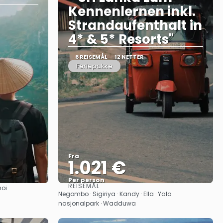
Kennenlernen inkl.
Strandaufenthalt in
4* & 5* Resorts"
6 REISEMÅL
12 NETTER
Feriepakke
Fra
1.021 €
Per person
REISEMÅL
noi
Se
Negombo · Sigiriya · Kandy · Ella · Yala
nasjonalpark · Wadduwa