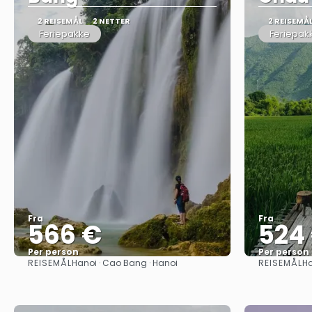
2 REISEMÅL
2 NETTER
2 REISEMÅ
Feriepakke
Feriepak
Fra
Fra
566 €
524
Per person
Per person
REISEMÅL
REISEMÅL
Hanoi · Cao Bang · Hanoi
Ha
Se