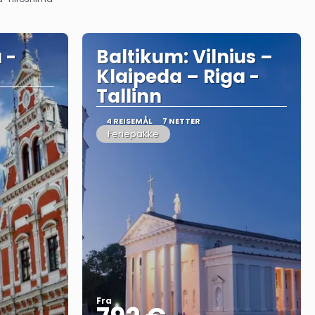
 -
Baltikum: Vilnius –
Klaipeda – Riga -
Tallinn
4 REISEMÅL
7 NETTER
Feriepakke
Fra