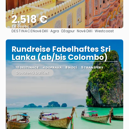
Z
2.518 €
Za osobu
DESTINACE
Nové Dillí · Agra · Džajpur · Nové Dillí · Westcoast
Zobrazit
Rundreise Fabelhaftes Sri
Lanka (ab/bis Colombo)
10 DESTINACE
4 DOPRAVA
8 NOCÍ
5 TRANSFERY
Dovolená balíček