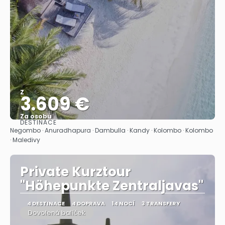
Z
3.609 €
Za osobu
DESTINACE
Zobrazit
Negombo · Anuradhapura · Dambulla · Kandy · Kolombo · Kolombo
· Maledivy
Private Kurztour
"Höhepunkte Zentraljavas"
4 DESTINACE
4 DOPRAVA
14 NOCÍ
3 TRANSFERY
Dovolená balíček