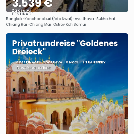
3.539 €
Za osobu
DESTINACE
Zobrazit
Bangkok · Kanchanaburi (řeka Kwai) · Ayutthaya · Sukhothai ·
Chiang Rai · Chiang Mai · Ostrov Koh Samui
Privatrundreise "Goldenes
Dreieck"
4 DESTINACE
3 DOPRAVA
8 NOCÍ
2 TRANSFERY
Dovolená balíček