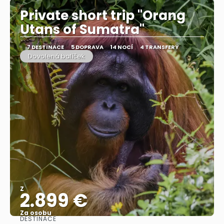
Private short trip "Orang
Utans of Sumatra"
7 DESTINACE
5 DOPRAVA
14 NOCÍ
4 TRANSFERY
Dovolená balíček
Z
2.899 €
Za osobu
DESTINACE