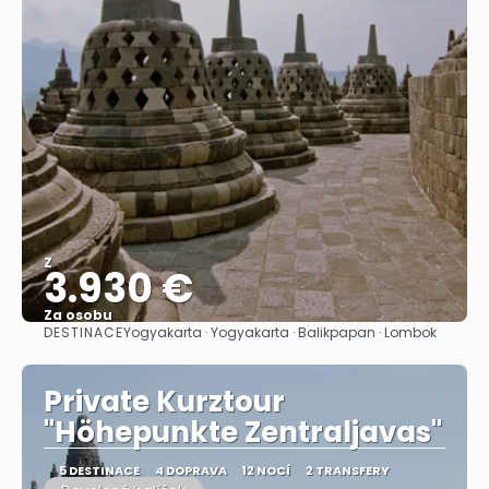
Z
3.930 €
Za osobu
DESTINACE
Yogyakarta · Yogyakarta · Balikpapan · Lombok
Zobrazit
Private Kurztour
"Höhepunkte Zentraljavas"
5 DESTINACE
4 DOPRAVA
12 NOCÍ
2 TRANSFERY