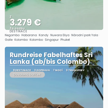
Z
3.279 €
Za osobu
DESTINACE
Zobrazit
Negombo · Habarana · Kandy · Nuwara Eliya · Národní park Yala ·
Galle · Kolombo · Kolombo · Singapur · Phuket
Rundreise Fabelhaftes Sri
Lanka (ab/bis Colombo)
9 DESTINACE
3 DOPRAVA
7 NOCÍ
3 TRANSFERY
Dovolená balíček