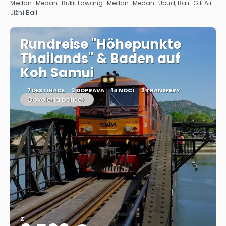
Zobrazit
Medan · Medan · Bukit Lawang · Medan · Medan · Ubud, Bali · Gili Air ·
Jižní Bali
Rundreise "Höhepunkte
Thailands" & Baden auf
Koh Samui
7 DESTINACE
3 DOPRAVA
14 NOCÍ
2 TRANSFERY
Dovolená balíček
Z