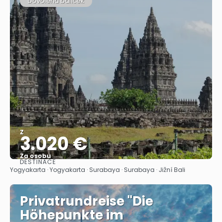
Dovolená balíček
Z
3.020 €
Za osobu
DESTINACE
Zobrazit
Yogyakarta · Yogyakarta · Surabaya · Surabaya · Jižní Bali
Privatrundreise "Die
Höhepunkte im