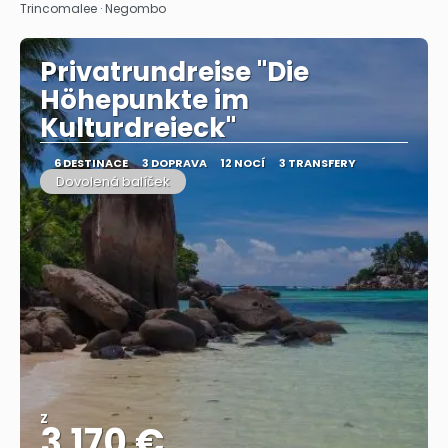
Trincomalee · Negombo
Privatrundreise "Die
Höhepunkte im
Kulturdreieck"
6 DESTINACE
3 DOPRAVA
12 NOCÍ
3 TRANSFERY
Dovolená balíček
Z
3.170 €