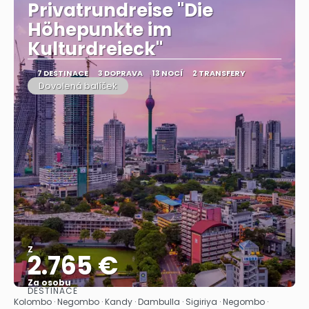
Privatrundreise "Die
Höhepunkte im
Kulturdreieck"
7 DESTINACE
3 DOPRAVA
13 NOCÍ
2 TRANSFERY
Dovolená balíček
Z
2.765 €
Za osobu
DESTINACE
Zobrazit
Kolombo · Negombo · Kandy · Dambulla · Sigiriya · Negombo ·