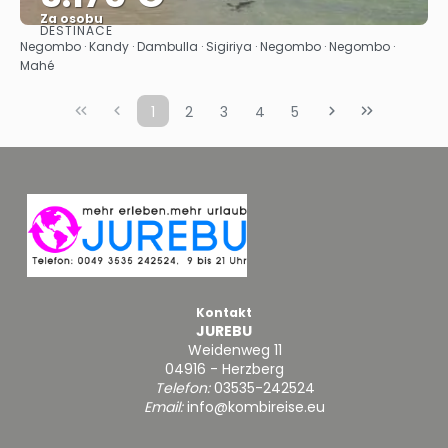
Za osobu
DESTINACE
Zobrazit
Negombo · Kandy · Dambulla · Sigiriya · Negombo · Negombo ·
Mahé
1
2
3
4
5
Kontakt
JUREBU
Weidenweg 11
04916 - Herzberg
Telefon:
03535-242524
Email:
info@kombireise.eu