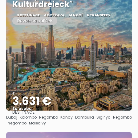
Kulturdreieck"
8 DESTINACE
4 DOPRAVA
14 NOCÍ
6 TRANSFERY
Dovolená balíček
Z
3.631 €
Za osobu
DESTINACE
Zobrazit
Dubaj · Kolombo · Negombo · Kandy · Dambulla · Sigiriya · Negombo
· Negombo · Maledivy