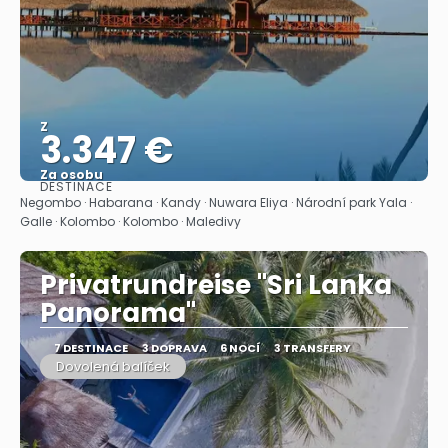
Z
3.347 €
Za osobu
DESTINACE
Zobrazit
Negombo · Habarana · Kandy · Nuwara Eliya · Národní park Yala ·
Galle · Kolombo · Kolombo · Maledivy
Privatrundreise "Sri Lanka
Panorama"
7 DESTINACE
3 DOPRAVA
6 NOCÍ
3 TRANSFERY
Dovolená balíček