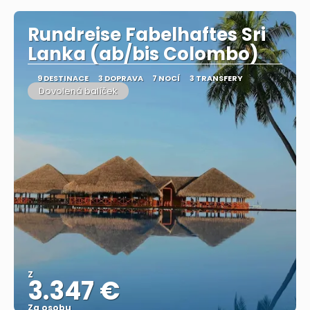
Rundreise Fabelhaftes Sri
Lanka (ab/bis Colombo)
9 DESTINACE
3 DOPRAVA
7 NOCÍ
3 TRANSFERY
Dovolená balíček
Z
3.347 €
Za osobu