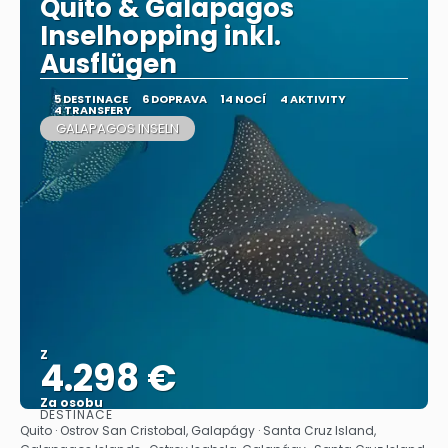
Quito & Galapagos
Inselhopping inkl.
Ausflügen
5 DESTINACE
6 DOPRAVA
14 NOCÍ
4 AKTIVITY
4 TRANSFERY
GALAPAGOS INSELN
Z
4.298 €
Za osobu
DESTINACE
Zobrazit
Quito · Ostrov San Cristobal, Galapágy · Santa Cruz Island,