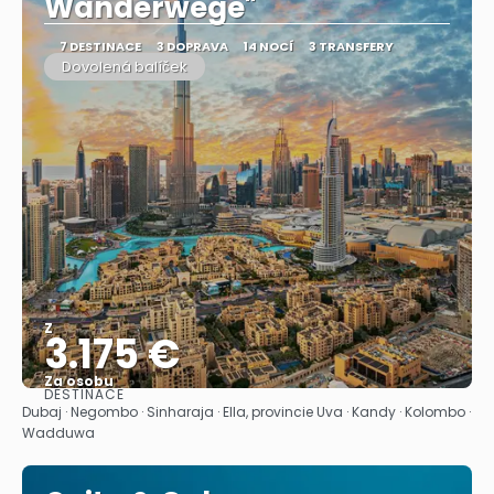
Wanderwege"
7 DESTINACE
3 DOPRAVA
14 NOCÍ
3 TRANSFERY
Dovolená balíček
Z
3.175 €
Za osobu
DESTINACE
Zobrazit
Dubaj · Negombo · Sinharaja · Ella, provincie Uva · Kandy · Kolombo ·
Wadduwa