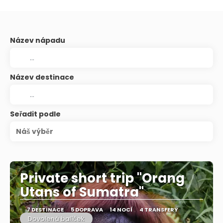
Název nápadu
Název destinace
Seřadit podle
Náš výběr
Private short trip "Orang
Utans of Sumatra"
7 DESTINACE
5 DOPRAVA
14 NOCÍ
4 TRANSFERY
Dovolená balíček