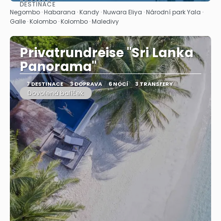
DESTINACE
Zobrazit
Negombo · Habarana · Kandy · Nuwara Eliya · Národní park Yala ·
Galle · Kolombo · Kolombo · Maledivy
Privatrundreise "Sri Lanka
Panorama"
7 DESTINACE
3 DOPRAVA
6 NOCÍ
3 TRANSFERY
Dovolená balíček