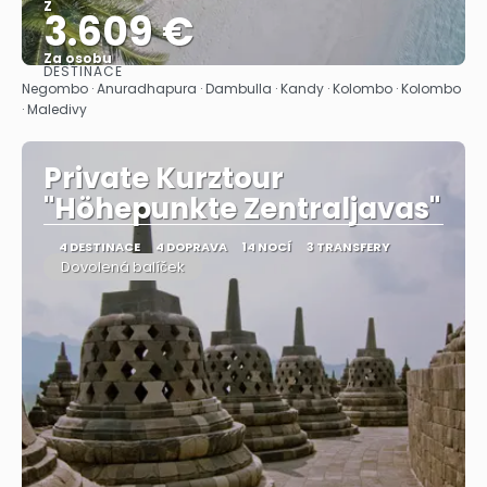
Z
3.609 €
Za osobu
DESTINACE
Zobrazit
Negombo · Anuradhapura · Dambulla · Kandy · Kolombo · Kolombo
· Maledivy
Private Kurztour
"Höhepunkte Zentraljavas"
4 DESTINACE
4 DOPRAVA
14 NOCÍ
3 TRANSFERY
Dovolená balíček