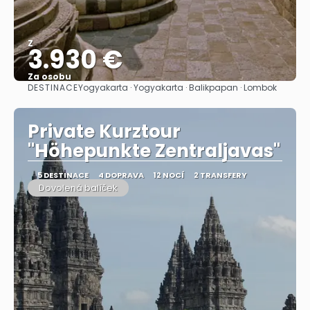
Z
3.930 €
Za osobu
DESTINACE
Yogyakarta · Yogyakarta · Balikpapan · Lombok
Zobrazit
Private Kurztour
"Höhepunkte Zentraljavas"
5 DESTINACE
4 DOPRAVA
12 NOCÍ
2 TRANSFERY
Dovolená balíček