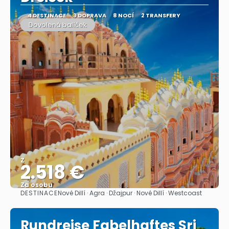
4 DESTINACE
3 DOPRAVA
8 NOCÍ
2 TRANSFERY
Dovolená balíček
Z
2.518 €
Za osobu
DESTINACE
Nové Dillí · Agra · Džajpur · Nové Dillí · Westcoast
Zobrazit
Rundreise Fabelhaftes Sri