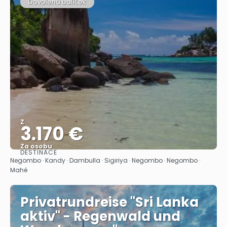
Dovolená balíček
Z
3.170 €
Za osobu
DESTINACE
Zobrazit
Negombo · Kandy · Dambulla · Sigiriya · Negombo · Negombo ·
Mahé
Privatrundreise "Sri Lanka
aktiv" - Regenwald und