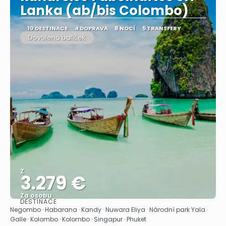
Lanka (ab/bis Colombo)
10 DESTINACE
4 DOPRAVA
8 NOCÍ
5 TRANSFERY
Dovolená balíček
Z
3.279 €
Za osobu
DESTINACE
Zobrazit
Negombo · Habarana · Kandy · Nuwara Eliya · Národní park Yala ·
Galle · Kolombo · Kolombo · Singapur · Phuket