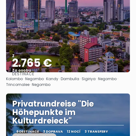
Z
2.765 €
Za osobu
DESTINACE
Zobrazit
Kolombo · Negombo · Kandy · Dambulla · Sigiriya · Negombo ·
Trincomalee · Negombo
Privatrundreise "Die
Höhepunkte im
Kulturdreieck"
6 DESTINACE
3 DOPRAVA
12 NOCÍ
3 TRANSFERY