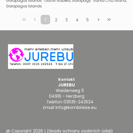
Galapagos Islands · Ostrov Isabela, Galapágy · Santa Cruz Island,
Galapagos Islands
1
2
3
4
5
Kontakt
JUREBU
Weidenweg 11
04916 - Herzberg
Telefon:
03535-242524
Email:
info@kombireise.eu
@ Copyright 2026
|
Zásady ochrany osobních údajů