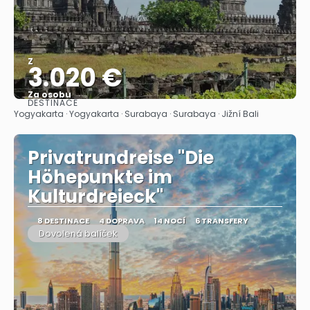
Z
3.020 €
Za osobu
DESTINACE
Zobrazit
Yogyakarta · Yogyakarta · Surabaya · Surabaya · Jižní Bali
Privatrundreise "Die
Höhepunkte im
Kulturdreieck"
8 DESTINACE
4 DOPRAVA
14 NOCÍ
6 TRANSFERY
Dovolená balíček