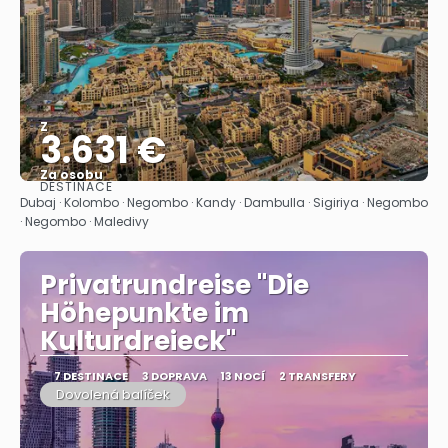
Z
3.631 €
Za osobu
DESTINACE
Zobrazit
Dubaj · Kolombo · Negombo · Kandy · Dambulla · Sigiriya · Negombo
· Negombo · Maledivy
Privatrundreise "Die
Höhepunkte im
Kulturdreieck"
7 DESTINACE
3 DOPRAVA
13 NOCÍ
2 TRANSFERY
Dovolená balíček