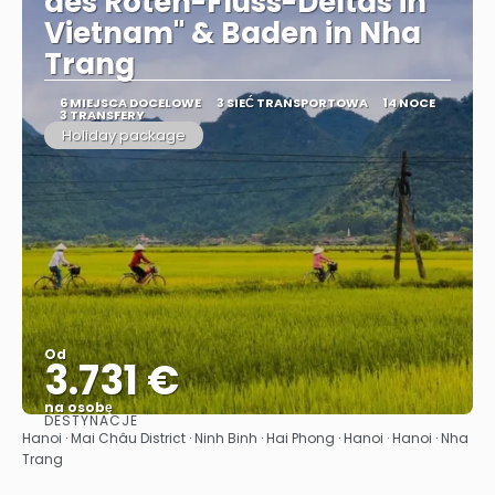
des Roten-Fluss-Deltas in
Vietnam" & Baden in Nha
Trang
6 MIEJSCA DOCELOWE
3 SIEĆ TRANSPORTOWA
14 NOCE
3 TRANSFERY
Holiday package
Od
3.731 €
na osobę
DESTYNACJE
Zobacz
Hanoi · Mai Châu District · Ninh Binh · Hai Phong · Hanoi · Hanoi · Nha
Trang