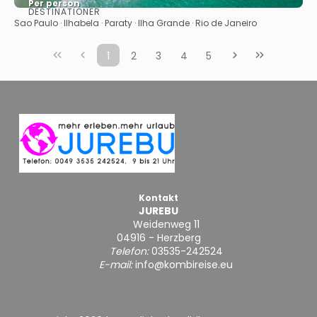
Per person
DESTINATIONER
Se
Sao Paulo · Ilhabela · Paraty · Ilha Grande · Rio de Janeiro
1
2
3
4
5
Kontakt
JUREBU
Weidenweg 11
04916 - Herzberg
Telefon:
03535-242524
E-mail:
info@kombireise.eu