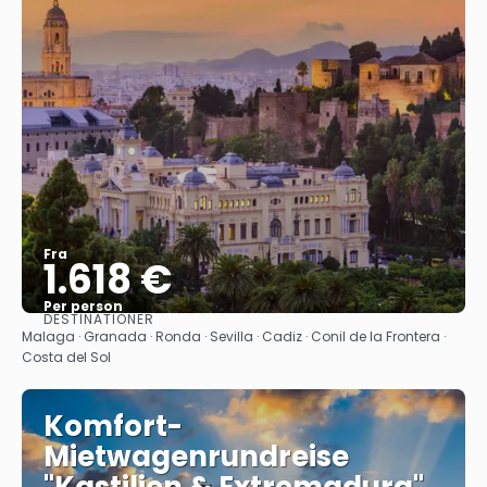
Fra
1.618 €
Per person
DESTINATIONER
Se
Malaga · Granada · Ronda · Sevilla · Cadiz · Conil de la Frontera ·
Costa del Sol
Komfort-
Mietwagenrundreise