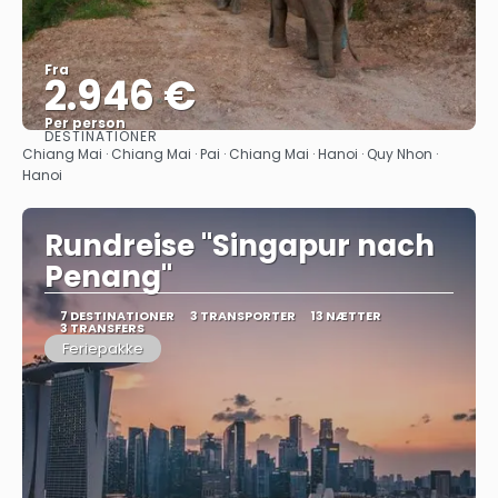
Fra
2.946 €
Per person
DESTINATIONER
Se
Chiang Mai · Chiang Mai · Pai · Chiang Mai · Hanoi · Quy Nhon ·
Hanoi
Rundreise "Singapur nach
Penang"
7 DESTINATIONER
3 TRANSPORTER
13 NÆTTER
3 TRANSFERS
Feriepakke