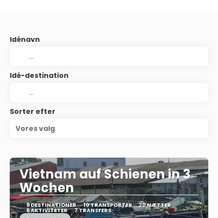
Idénavn
Idé-destination
Sorter efter
Vores valg
Vietnam auf Schienen in 3
Wochen
9 DESTINATIONER
10 TRANSPORTER
20 NÆTTER
6 AKTIVITETER
7 TRANSFERS