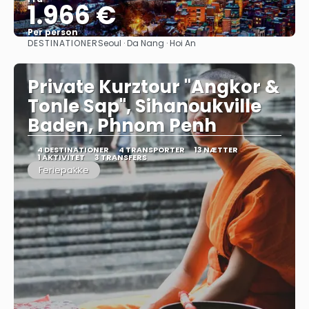
1.966 €
Per person
DESTINATIONER
Seoul · Da Nang · Hoi An
Se
Private Kurztour "Angkor &
Tonle Sap", Sihanoukville
Baden, Phnom Penh
4 DESTINATIONER
4 TRANSPORTER
13 NÆTTER
1 AKTIVITET
3 TRANSFERS
Feriepakke