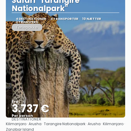
Safari "Tarangire
Nationalpark"
4 DESTINATIONER
4 TRANSPORTER
10 NÆTTER
2 TRANSFERS
Feriepakke
Fra
3.737 €
Per person
DESTINATIONER
Se
Kilimanjaro · Arusha · Tarangire Nationalpark · Arusha · Kilimanjaro ·
Zanzibar Island