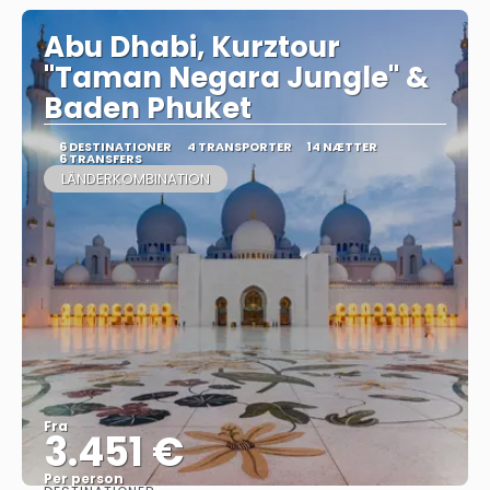
Abu Dhabi, Kurztour
"Taman Negara Jungle" &
Baden Phuket
6 DESTINATIONER
4 TRANSPORTER
14 NÆTTER
6 TRANSFERS
LÄNDERKOMBINATION
Fra
3.451 €
Per person