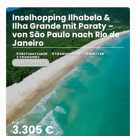
Inselhopping Ilhabela &
Ilha Grande mit Paraty –
von São Paulo nach Rio de
Janeiro
5 DESTINATIONER
6 TRANSPORTER
15 NÆTTER
2 TRANSFERS
INSELHOPPING
Fra
3.305 €