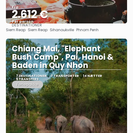
Fra
2.612 €
Per person
DESTINATIONER
Se
Siem Reap · Siem Reap · Sihanoukville · Phnom Penh
Chiang Mai, "Elephant
Bush Camp", Pai, Hanoi &
Baden in Quy Nhon
7 DESTINATIONER
7 TRANSPORTER
14 NÆTTER
5 TRANSFERS
Feriepakke