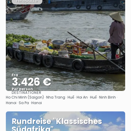
Feriepakke
Fra
3.426 €
Per person
DESTINATIONER
Se
Ho Chi Minh (Saigon) · Nha Trang · Huế · Hoi An · Huế · Ninh Binh ·
Hanoi · Sa Pa · Hanoi
Rundreise "Klassisches
Südafrika"