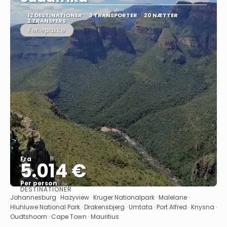
12 DESTINATIONER
3 TRANSPORTER
20 NÆTTER
2 TRANSFERS
Feriepakke
Fra
5.014 €
Per person
DESTINATIONER
Se
Johannesburg · Hazyview · Kruger Nationalpark · Malelane ·
Hluhluwe National Park · Drakensbjerg · Umtata · Port Alfred · Knysna ·
Oudtshoorn · Cape Town · Mauritius