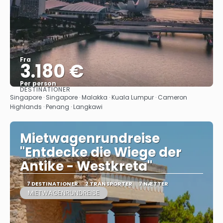
Fra
3.180 €
Per person
DESTINATIONER
Se
Singapore · Singapore · Malakka · Kuala Lumpur · Cameron
Highlands · Penang · Langkawi
Mietwagenrundreise
"Entdecke die Wiege der
Antike - Westkreta"
7 DESTINATIONER
2 TRANSPORTER
7 NÆTTER
MIETWAGENRUNDREISE