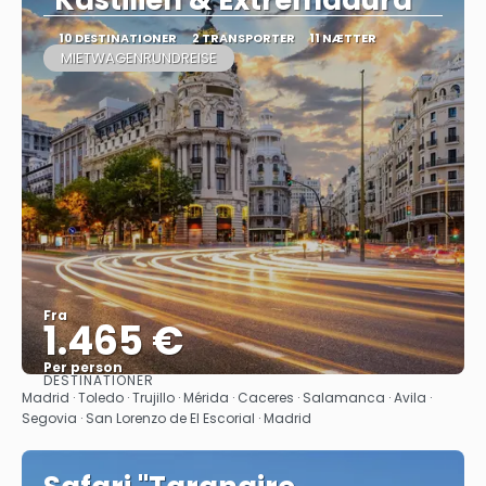
"Kastilien & Extremadura"
10 DESTINATIONER
2 TRANSPORTER
11 NÆTTER
MIETWAGENRUNDREISE
Fra
1.465 €
Per person
DESTINATIONER
Se
Madrid · Toledo · Trujillo · Mérida · Caceres · Salamanca · Avila ·
Segovia · San Lorenzo de El Escorial · Madrid