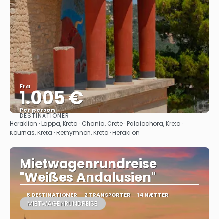
Fra
1.005 €
Per person
DESTINATIONER
Se
Heraklion · Lappa, Kreta · Chania, Crete · Palaiochora, Kreta ·
Kournas, Kreta · Rethymnon, Kreta · Heraklion
Mietwagenrundreise
"Weißes Andalusien"
8 DESTINATIONER
2 TRANSPORTER
14 NÆTTER
MIETWAGENRUNDREISE