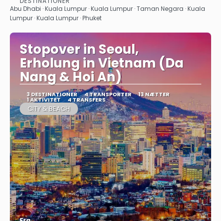
DESTINATIONER
Se
Abu Dhabi · Kuala Lumpur · Kuala Lumpur · Taman Negara · Kuala
Lumpur · Kuala Lumpur · Phuket
Stopover in Seoul,
Erholung in Vietnam (Da
Nang & Hoi An)
3 DESTINATIONER
4 TRANSPORTER
13 NÆTTER
1 AKTIVITET
4 TRANSFERS
CITY & BEACH
Fra