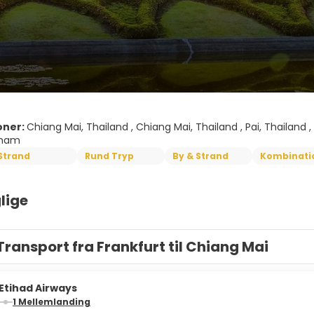
oner:
Chiang Mai, Thailand , Chiang Mai, Thailand , Pai, Thailand 
tnam
Strand
Rund Tryp
By & Strand
Kombinatio
lige
Transport fra Frankfurt til Chiang Mai
Etihad Airways
1 Mellemlanding