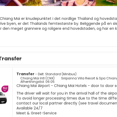
Chiang Mai er knudepunktet i det nordlige Thailand og hovedst
elve byen, er det Thailands femtestørste by. Beliggende på en sle
er den meget grønnere og roligere end hovedstaden, og har en 
er har ført mange fra Bangkok til permanent at bosætte sig i de
s historiske centrum er den befæstede by. Dele af muren forbli
 tilbage. Inden for Chiang Mais resterende bymure er der mere e
met, i en kombination af burmesiske, srilankanske og Lanna Th
øve- og englevogtere, forgyldte paraplyer og pagoder pyntet med
Transfer
r byen fra en bjergside 13 km væk.
e Chiang Mai har udvidet sig i alle retninger, men især mod øs
ght Bazaar og størstedelen af Chiang Mais hoteller og gæstehuse
Transfer
- Delt: Standard (Minibus)
Chiang Mai Intl (CNX)
Siripanna Villa Resort & Spa Chian
Afhentningstid: 06:05
Chiang Mai Airport - Chiang Mai Hotels - door to door s
The driver will wait for you in the arrival hall of the ai
To avoid longer processing times due to the time differ
contact our local partner directly (see travel documen
Available 24/7
Meet & Greet-Service