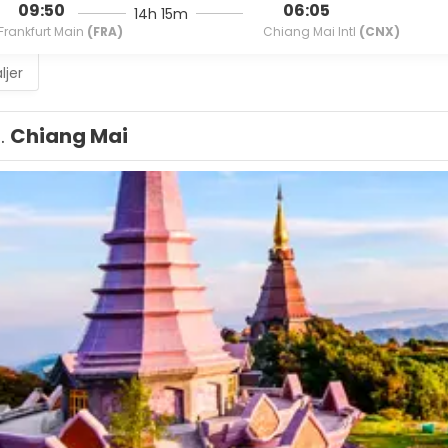
09:50
06:05
14h 15m
Frankfurt Main
(FRA)
Chiang Mai Intl
(CNX)
ljer
1.
Chiang Mai