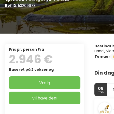
Ref ID:
53209678
Destinati
pris pr. person Fra
Hanoi, Vie
2.946 €
Temaer
Baseret på 2 voksenog
Din dag
Vælg
09
mar.
Vil have den!