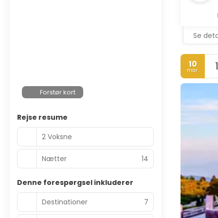
Se deta
10
mar.
Forstør kort
Rejse resume
2 Voksne
Nætter
14
Denne forespørgsel inkluderer
Destinationer
7