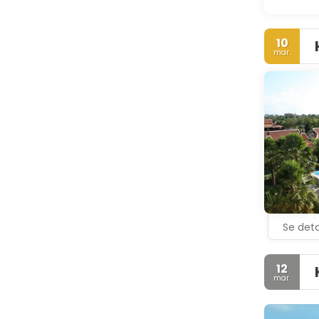
10
mar.
Se deta
12
mar.