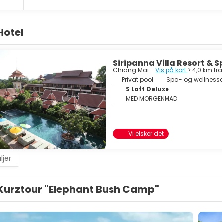
Hotel
Siripanna Villa Resort & 
Chiang Mai -
Vis på kort
> 4,0 km f
Privat pool
Spa- og wellness
S Loft Deluxe
MED MORGENMAD
Vi elsker det
ljer
Kurztour "Elephant Bush Camp"