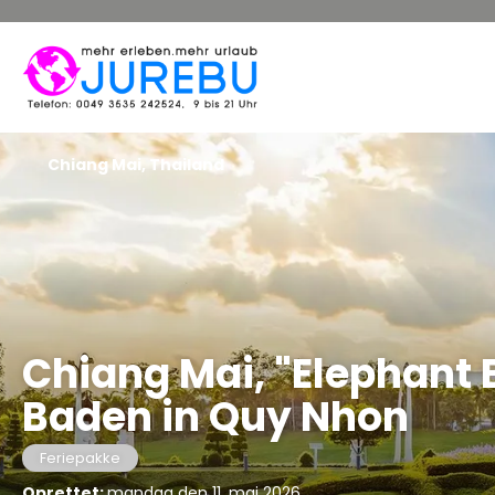
Chiang Mai, Thailand
Chiang Mai, "Elephant 
Baden in Quy Nhon
Feriepakke
Oprettet:
mandag den 11. maj 2026