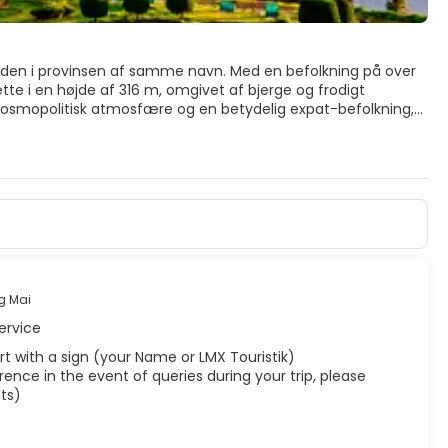
aden i provinsen af samme navn. Med en befolkning på over
tte i en højde af 316 m, omgivet af bjerge og frodigt
kosmopolitisk atmosfære og en betydelig expat-befolkning,
nne "Nordens Rose".
ver ved portene og hjørnerne, men af resten er kun
nd 30 templer, der går tilbage til grundlæggelsen af
ai-stilarter, dekoreret med smukke træskæringer, Naga-
 guld filigran. Det mest berømte er Wat Phrathat Doi Suthep,
t mod Ping-floden, Mae Nam Ping, hvor Chang Klan Rd, det
 er beliggende. Loi Kroh Rd er centrum for byens natteliv.
g Mai
ervice
rport with a sign (your Name or LMX Touristik)
ence in the event of queries during your trip, please
ts)