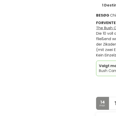
1 Desti
BESØG
Ch
FORVENTE
The Bush 
Die 10 vol
fließend w
der Zikade
(mit zwei 
Kein Einze
Valgt mo
Bush Camp
14
mar.