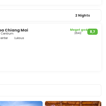
2 Nights
Spa Chiang Mai
Meget god
8,7
2642
ra Centrum
center
Luksus