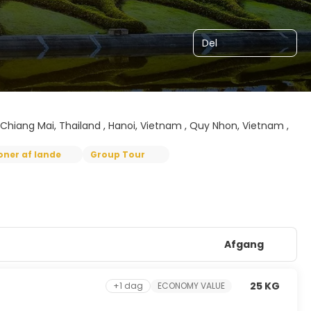
Del
, Chiang Mai, Thailand , Hanoi, Vietnam , Quy Nhon, Vietnam ,
ner af lande
Group Tour
Afgang
25 KG
+1 dag
ECONOMY VALUE