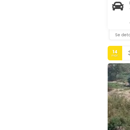
Se deta
14
mar.