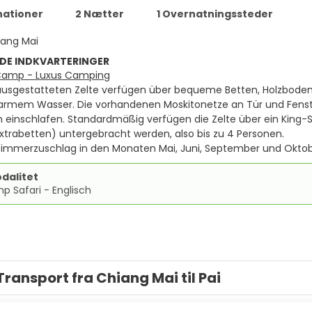
nationer
2 Nætter
1 Overnatningssteder
iang Mai
DE INDKVARTERINGER
Camp - Luxus Camping
l ausgestatteten Zelte verfügen über bequeme Betten, Holzbo
armem Wasser. Die vorhandenen Moskitonetze an Tür und Fenst
n einschlafen. Standardmäßig verfügen die Zelte über ein King-Si
Extrabetten) untergebracht werden, also bis zu 4 Personen.
lzimmerzuschlag in den Monaten Mai, Juni, September und Oktob
dalitet
 Safari - Englisch
Transport fra Chiang Mai til Pai