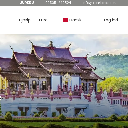
JUREBU
03535-242524
info@kombireise.eu
Hjælp
Euro
Dansk
Log ind
&