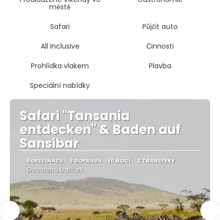
městě
Safari
Půjčit auto
All Inclusive
Činnosti
Prohlídka vlakem
Plavba
Speciální nabídky
Safari "Tansania
entdecken" & Baden auf
Sansibar
6 DESTINACE
3 DOPRAVA
10 NOCÍ
2 TRANSFERY
Dovolená balíček