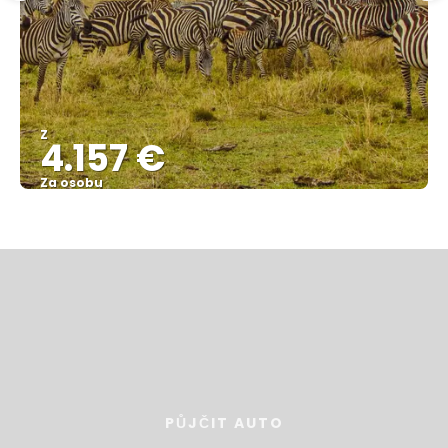
Z
4.157 €
Za osobu
Zobrazit
PŮJČIT AUTO