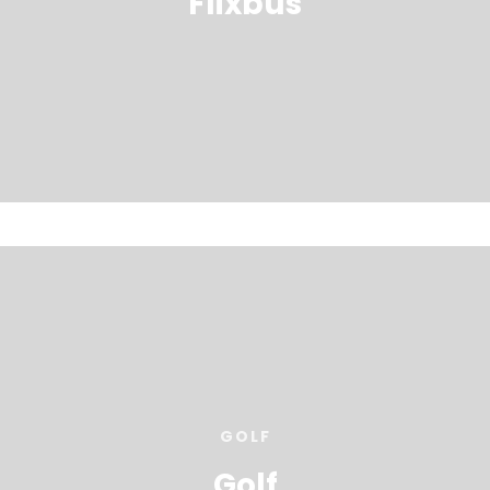
Flixbus
GOLF
Golf