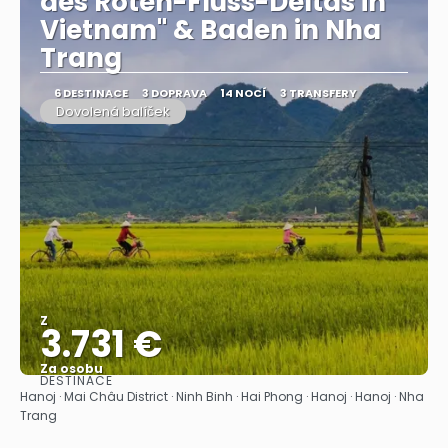
des Roten-Fluss-Deltas in
Vietnam" & Baden in Nha
Trang
6 DESTINACE
3 DOPRAVA
14 NOCÍ
3 TRANSFERY
Dovolená balíček
Z
3.731 €
Za osobu
DESTINACE
Zobrazit
Hanoj · Mai Châu District · Ninh Binh · Hai Phong · Hanoj · Hanoj · Nha
Trang