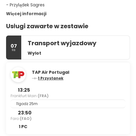
- Przylądek Sagres
Więcej informacji
Usługi zawarte w zestawie
Transport wyjazdowy
07
lis
Wylot
TAP Air Portugal
1 Przystanek
13:25
Frankfurt Main
(FRA)
11godz 25m
23:50
Faro
(FAO)
1 PC