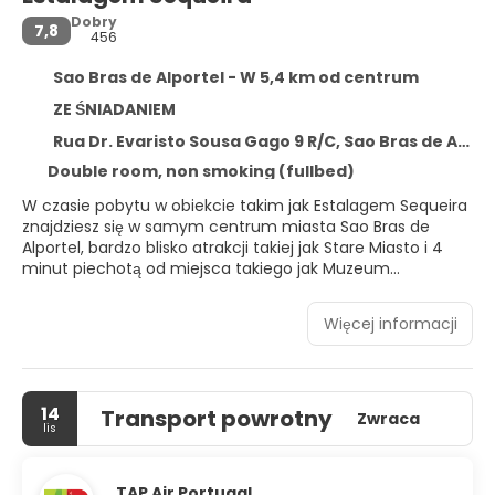
Dobry
7,8
456
Sao Bras de Alportel - W 5,4 km od centrum
ZE ŚNIADANIEM
Rua Dr. Evaristo Sousa Gago 9 R/C, Sao Bras de Alportel 8150-139
Double room, non smoking (fullbed)
W czasie pobytu w obiekcie takim jak Estalagem Sequeira
znajdziesz się w samym centrum miasta Sao Bras de
Alportel, bardzo blisko atrakcji takiej jak Stare Miasto i 4
minut piechotą od miejsca takiego jak Muzeum
Kostiumów. Pensjonat B&B znajduje się 17,6 km od atrakcji
takiej jak Faro Marina i 20 km od miejsca takiego jak Port
Więcej informacji
Olhao.
Poczuj się jak w domu w 32 klimatyzowanych pokojach,
których wyposażenie to telewizor płaskoekranowy.
14
Transport powrotny
Bezpłatny bezprzewodowy dostęp do internetu zapewni
Zwraca
lis
łączność ze światem, a telewizja kablowa — rozrywkę.
Wyposażenie łazienki: prysznic. Udogodnienia obejmują
sprzątanie codziennie oraz płatne łóżeczka dziecięce na
TAP Air Portugal