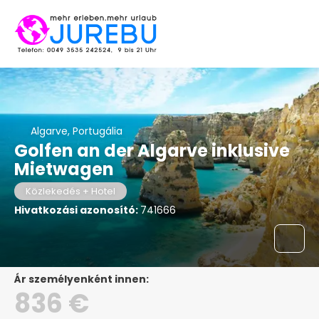
Algarve, Portugália
Golfen an der Algarve inklusive
Mietwagen
Közlekedés + Hotel
Hivatkozási azonosító:
741666
ár személyenként innen:
836 €