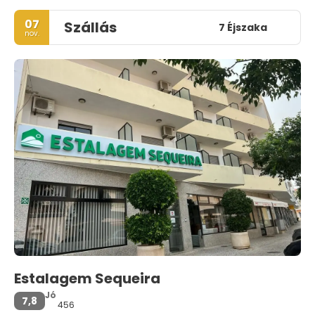
07
Szállás
7 Éjszaka
nov.
Estalagem Sequeira
Jó
7,8
456