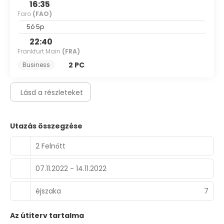
16:35
bar/lounge. A complimentary buffet breakfast is served
Faro
(FAO)
daily from 7:30 AM to 10:00 AM.
5ó 5p
Featured amenities include luggage storage, a safe
22:40
deposit box at the front desk, and an elevator. Free self
Frankfurt Main
(FRA)
parking is available onsite.
2 PC
Business
Lásd a részleteket
Utazás összegzése
2 Felnőtt
07.11.2022 - 14.11.2022
éjszaka
7
Az útiterv tartalma