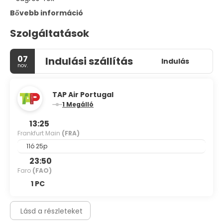
Bővebb információ
Szolgáltatások
07
Indulási szállítás
Indulás
nov.
TAP Air Portugal
1 Megálló
13:25
Frankfurt Main
(FRA)
11ó 25p
23:50
Faro
(FAO)
1 PC
Lásd a részleteket