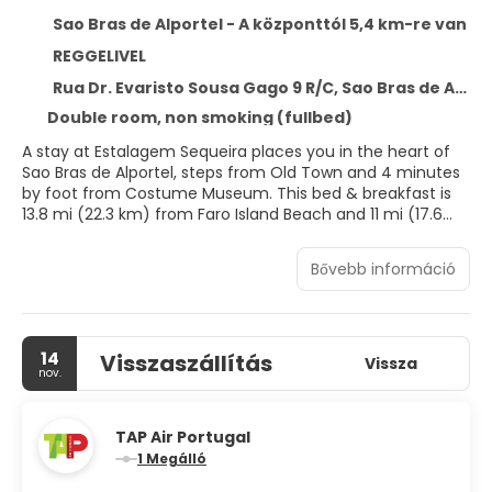
Sao Bras de Alportel - A központtól 5,4 km-re van
REGGELIVEL
Rua Dr. Evaristo Sousa Gago 9 R/C, Sao Bras de Alportel 8150-139
Double room, non smoking (fullbed)
A stay at Estalagem Sequeira places you in the heart of
Sao Bras de Alportel, steps from Old Town and 4 minutes
by foot from Costume Museum. This bed & breakfast is
13.8 mi (22.3 km) from Faro Island Beach and 11 mi (17.6
km) from Faro Marina.
Bővebb információ
Make yourself at home in one of the 32 air-conditioned
rooms featuring flat-screen televisions. Complimentary
wireless internet access keeps you connected, and cable
programming is available for your entertainment.
14
Visszaszállítás
Bathrooms with showers are provided. Housekeeping is
Vissza
nov.
provided daily, and cribs/infant beds (surcharge) can be
requested.
TAP Air Portugal
You can enjoy a meal at the restaurant serving the
1 Megálló
guests of Estalagem Sequeira, or stop in at the snack
bar/deli. Quench your thirst with your favorite drink at the