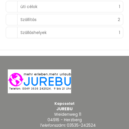
úti célok
1
Szállítás
2
Szálláshelyek
1
Kapcsolat
JUREBU
Weidenweg 11
04916 - Herzberg
Telefonszám:
03535-242524