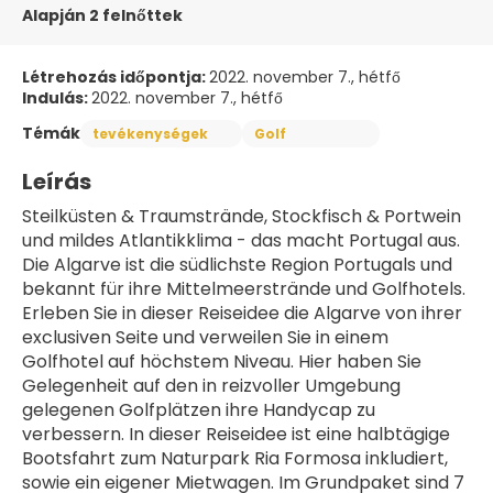
Alapján 2 felnőttek
Létrehozás időpontja:
2022. november 7., hétfő
Indulás:
2022. november 7., hétfő
Témák
tevékenységek
Golf
Leírás
Steilküsten & Traumstrände, Stockfisch & Portwein 
und mildes Atlantikklima - das macht Portugal aus. 
Die Algarve ist die südlichste Region Portugals und 
bekannt für ihre Mittelmeerstrände und Golfhotels. 
Erleben Sie in dieser Reiseidee die Algarve von ihrer 
exclusiven Seite und verweilen Sie in einem 
Golfhotel auf höchstem Niveau. Hier haben Sie 
Gelegenheit auf den in reizvoller Umgebung 
gelegenen Golfplätzen ihre Handycap zu 
verbessern. In dieser Reiseidee ist eine halbtägige 
Bootsfahrt zum Naturpark Ria Formosa inkludiert, 
sowie ein eigener Mietwagen. Im Grundpaket sind 7 