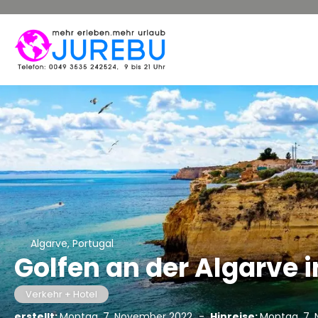
Algarve, Portugal
Golfen an der Algarve 
Verkehr + Hotel
erstellt:
Montag, 7. November 2022
-
Hinreise:
Montag, 7.