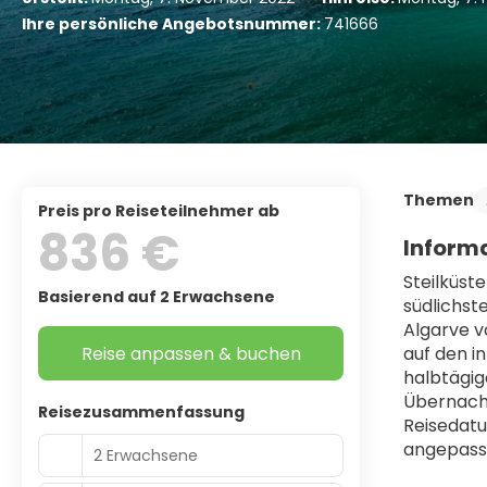
Ihre persönliche Angebotsnummer:
741666
Themen
Preis pro Reiseteilnehmer ab
836 €
Informa
Steilküst
Basierend auf 2 Erwachsene
südlichst
Algarve v
Reise anpassen & buchen
auf den i
halbtägig
Übernacht
Reisezusammenfassung
Reisedatu
angepass
2 Erwachsene