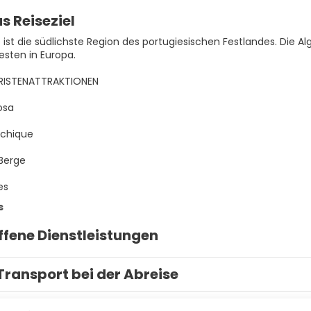
s Reiseziel
 ist die südlichste Region des portugiesischen Festlandes. Die Alg
esten in Europa.
ISTENATTRAKTIONEN
osa
nchique
 Berge
es
s
ffene Dienstleistungen
Transport bei der Abreise