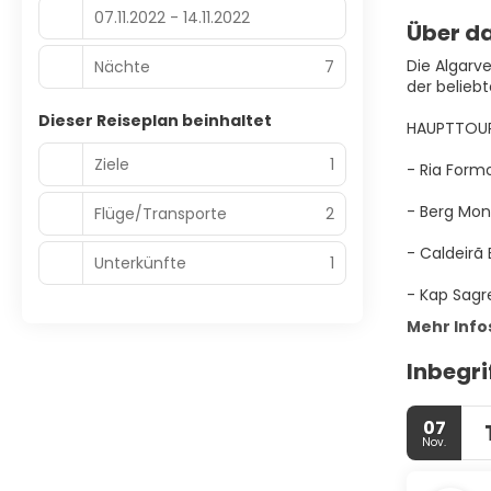
07.11.2022 - 14.11.2022
Über da
Die Algarve
Nächte
7
der beliebt
Dieser Reiseplan beinhaltet
HAUPTTOUR
Ziele
1
- Ria Form
- Berg Mo
Flüge/Transporte
2
- Caldeirã
Unterkünfte
1
- Kap Sagr
Mehr Info
Inbegri
07
Nov.