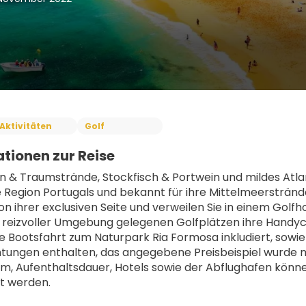
Aktivitäten
Golf
tionen zur Reise
en & Traumstrände, Stockfisch & Portwein und mildes Atlant
e Region Portugals und bekannt für ihre Mittelmeerstrände 
on ihrer exclusiven Seite und verweilen Sie in einem Golfh
n reizvoller Umgebung gelegenen Golfplätzen ihre Handycap
e Bootsfahrt zum Naturpark Ria Formosa inkludiert, sowie
ungen enthalten, das angegebene Preisbeispiel wurde mit
m, Aufenthaltsdauer, Hotels sowie der Abflughafen könn
t werden.