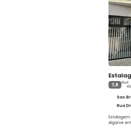
Estala
Gut
7,8
4
Sao Bras 
Rua Dr. Eva
Estalagem 