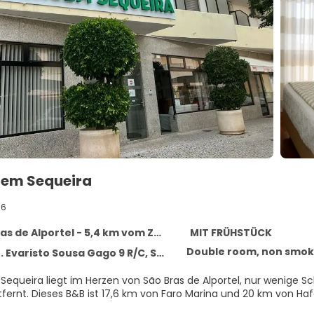
gem Sequeira
56
de Alportel - 5,4 km vom Zentrum entfernt
MIT FRÜHSTÜCK
Double room, non smoki
risto Sousa Gago 9 R/C, Sao Bras de Alportel 8150-139
Sequeira liegt im Herzen von São Bras de Alportel, nur wenige 
Algarve entfernt. Dieses B&B ist 17,6 km von Faro Marina und 20 km v