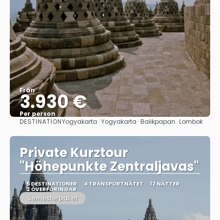
Från
3.930 €
Per person
DESTINATION
Yogyakarta · Yogyakarta · Balikpapan · Lombok
Se
Private Kurztour
"Höhepunkte Zentraljavas"
5 DESTINATIONER
4 TRANSPORTNÄTET
12 NÄTTER
2 ÖVERFÖRINGAR
Semesterpaket