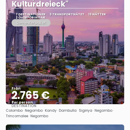
Kulturdreieck"
7 DESTINATIONER
3 TRANSPORTNÄTET
13 NÄTTER
2 ÖVERFÖRINGAR
Semesterpaket
Från
2.765 €
Per person
DESTINATION
Se
Colombo · Negombo · Kandy · Dambulla · Sigiriya · Negombo ·
Trincomalee · Negombo