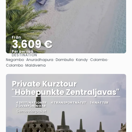
Från
3.609 €
Per person
DESTINATION
Se
Negombo · Anuradhapura · Dambulla · Kandy · Colombo ·
Colombo · Maldiverna
Private Kurztour
"Höhepunkte Zentraljavas"
4 DESTINATIONER
4 TRANSPORTNÄTET
14 NÄTTER
3 ÖVERFÖRINGAR
Semesterpaket