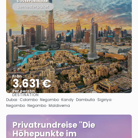
6 ÖVERFÖRINGAR
Semesterpaket
Från
3.631 €
Per person
DESTINATION
Se
Dubai · Colombo · Negombo · Kandy · Dambulla · Sigiriya ·
Negombo · Negombo · Maldiverna
Privatrundreise "Die
Höhepunkte im