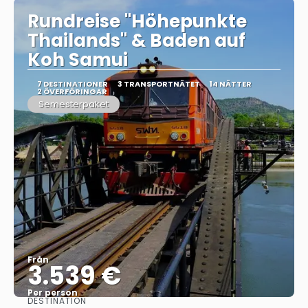
Rundreise "Höhepunkte
Thailands" & Baden auf
Koh Samui
7 DESTINATIONER
3 TRANSPORTNÄTET
14 NÄTTER
2 ÖVERFÖRINGAR
Semesterpaket
Från
3.539 €
Per person
DESTINATION