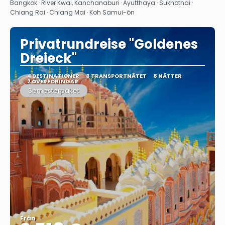
Se
Bangkok · River Kwai, Kanchanaburi · Ayutthaya · Sukhothai ·
Chiang Rai · Chiang Mai · Koh Samui-ön
Privatrundreise "Goldenes
Dreieck"
4 DESTINATIONER
3 TRANSPORTNÄTET
8 NÄTTER
2 ÖVERFÖRINGAR
Semesterpaket
Från