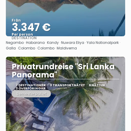
Från
3.347 €
Per person
DESTINATION
Se
Negombo · Habarana · Kandy · Nuwara Eliya · Yala Nationalpark ·
Galla · Colombo · Colombo · Maldiverna
Privatrundreise "Sri Lanka
Panorama"
7 DESTINATIONER
3 TRANSPORTNÄTET
6 NÄTTER
3 ÖVERFÖRINGAR
Semesterpaket