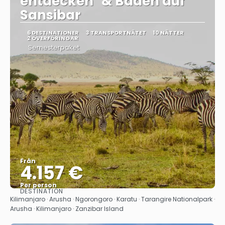
entdecken" & Baden auf
Sansibar
6 DESTINATIONER
3 TRANSPORTNÄTET
10 NÄTTER
2 ÖVERFÖRINGAR
Semesterpaket
Från
4.157 €
Per person
DESTINATION
Se
Kilimanjaro · Arusha · Ngorongoro · Karatu · Tarangire Nationalpark ·
Arusha · Kilimanjaro · Zanzibar Island