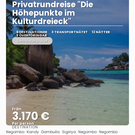
Privatrundreise "Die
Höhepunkte im
Kulturdreieck"
6 DESTINATIONER
3 TRANSPORTNÄTET
12 NÄTTER
3 ÖVERFÖRINGAR
Semesterpaket
Från
3.170 €
Per person
DESTINATION
Se
Negombo · Kandy · Dambulla · Sigiriya · Negombo · Negombo ·