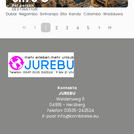
Per person
DESTINATION
Se
Dubai · Negombo · Sinharaja · Ella · Kandy · Colombo · Wadduwa
1
2
3
4
5
Kontakta
JUREBU
Weidenweg 11
04916 - Herzberg
Telefon:
03535-242524
E-post:
info@kombireise.eu