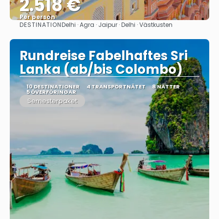
2.518 €
Per person
DESTINATION
Delhi · Agra · Jaipur · Delhi · Västkusten
Se
Rundreise Fabelhaftes Sri
Lanka (ab/bis Colombo)
10 DESTINATIONER
4 TRANSPORTNÄTET
8 NÄTTER
5 ÖVERFÖRINGAR
Semesterpaket