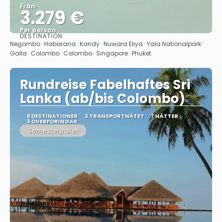
Från
3.279 €
Per person
DESTINATION
Se
Negombo · Habarana · Kandy · Nuwara Eliya · Yala Nationalpark ·
Galla · Colombo · Colombo · Singapore · Phuket
Rundreise Fabelhaftes Sri
Lanka (ab/bis Colombo)
9 DESTINATIONER
3 TRANSPORTNÄTET
7 NÄTTER
3 ÖVERFÖRINGAR
Semesterpaket