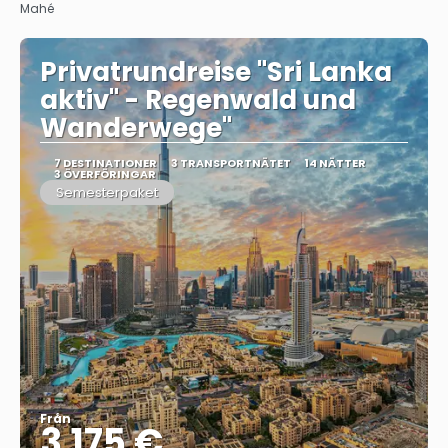
Mahé
Privatrundreise "Sri Lanka
aktiv" - Regenwald und
Wanderwege"
7 DESTINATIONER
3 TRANSPORTNÄTET
14 NÄTTER
3 ÖVERFÖRINGAR
Semesterpaket
Från
3.175 €