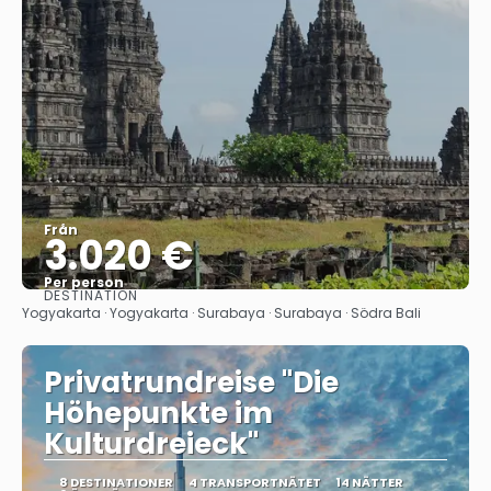
Från
3.020 €
Per person
DESTINATION
Se
Yogyakarta · Yogyakarta · Surabaya · Surabaya · Södra Bali
Privatrundreise "Die
Höhepunkte im
Kulturdreieck"
8 DESTINATIONER
4 TRANSPORTNÄTET
14 NÄTTER