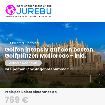
Mallorca, Spanien
Golfen intensiv auf den besten
Golfplätzen Mallorcas - inkl.
Mehrere Reiseziele
Ihre persönliche Angebotsnummer:
211518
Preis pro Reiseteilnehmer ab
769 €