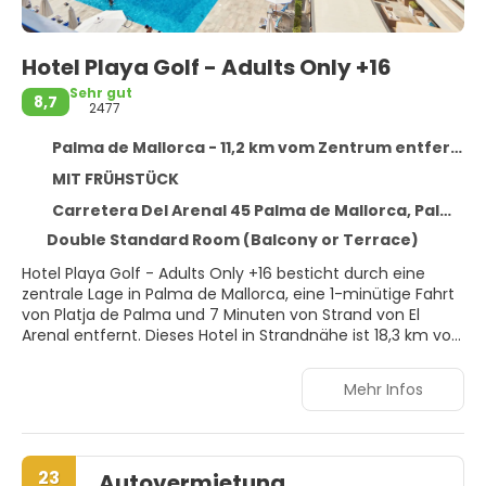
Hotel Playa Golf - Adults Only +16
Sehr gut
8,7
2477
Palma de Mallorca - 11,2 km vom Zentrum entfernt
MIT FRÜHSTÜCK
Carretera Del Arenal 45 Palma de Mallorca, Palma de Mallorca 7600
Double Standard Room (Balcony or Terrace)
Hotel Playa Golf - Adults Only +16 besticht durch eine
zentrale Lage in Palma de Mallorca, eine 1-minütige Fahrt
von Platja de Palma und 7 Minuten von Strand von El
Arenal entfernt. Dieses Hotel in Strandnähe ist 18,3 km von
Hafen von Palma de Mallorca und 23,5 km von Strand der
Cala Mayor entfernt.
Mehr Infos
Gönn dir einen Besuch des Wellnessbereichs, der
Massagen bietet. Für deine Freizeit bieten sich folgende
Einrichtungen an: Tennisplätze im Freien, Fitnesscenter
23
Autovermietung
und Außenpool. Dieses Hotel bietet auch kostenloses