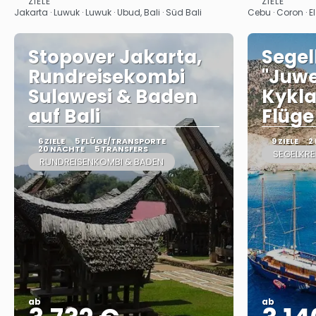
ZIELE
ZIELE
Sehen
Jakarta · Luwuk · Luwuk · Ubud, Bali · Süd Bali
Cebu · Coron · El
Stopover Jakarta,
Segel
Rundreisekombi
"Juwe
Sulawesi & Baden
Kykla
auf Bali
Flüge
6 ZIELE
5 FLÜGE/TRANSPORTE
9 ZIELE
2
20 NÄCHTE
5 TRANSFERS
SEGELKR
RUNDREISENKOMBI & BADEN
ab
ab