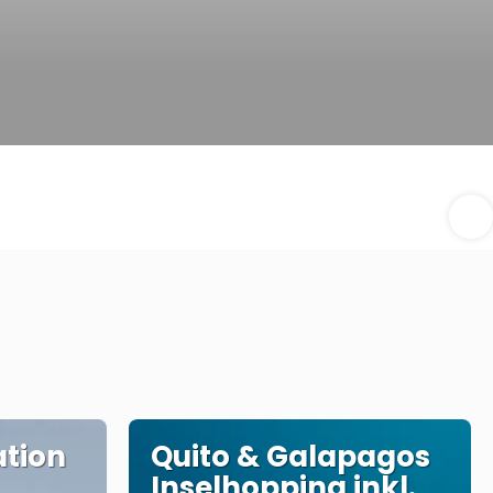
tion
Quito & Galapagos
Inselhopping inkl.