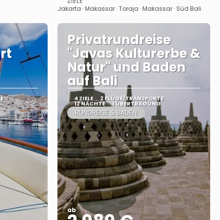
ZIELE
Sehen
Jakarta · Makassar · Toraja · Makassar · Süd Bali
Privatrundreise
rt
"Javas Kulturerbe &
Natur" und Baden
auf Bali
E
4 ZIELE
2 FLÜGE/TRANSPORTE
12 NÄCHTE
1 ÜBERTRAGUNG
RUNDREISE & BADEN
ab