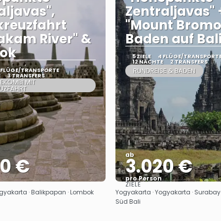
aljavas",
Zentraljavas" 
kreuzfahrt
"Mount Bromo
akam River" &
Baden auf Bal
ok
5 ZIELE
4 FLÜGE/TRANSPORT
12 NÄCHTE
2 TRANSFERS
 FLÜGE/TRANSPORTE
RUNDREISE & BADEN
E
3 TRANSFERS
EKOMBI MIT
EUZFAHRT
ab
30 €
3.020 €
pro Person
ZIELE
Sehen
Sehen
gyakarta · Balikpapan · Lombok
Yogyakarta · Yogyakarta · Surabay
Süd Bali