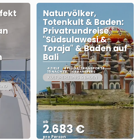
fekt
Naturvölker,
Totenkult & Baden:
an
Privatrundreise
"Südsulawesi &
Toraja" & Baden auf
m
Bali
4 ZIELE
4 FLÜGE/TRANSPORTE
15 NÄCHTE
4 TRANSFERS
E
KULTURERLEBNIS & BADEN
LAND
ab
2.683 €
pro Person