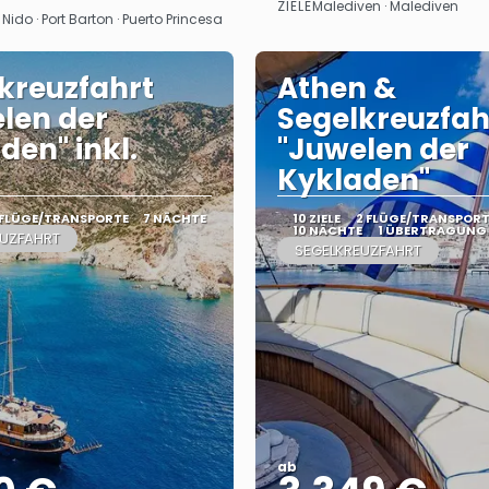
ZIELE
Malediven · Malediven
Sehen
Sehen
 Nido · Port Barton · Puerto Princesa
kreuzfahrt
Athen &
len der
Segelkreuzfah
den" inkl.
"Juwelen der
Kykladen"
 FLÜGE/TRANSPORTE
7 NÄCHTE
10 ZIELE
2 FLÜGE/TRANSPORT
10 NÄCHTE
1 ÜBERTRAGUNG
EUZFAHRT
SEGELKREUZFAHRT
ab