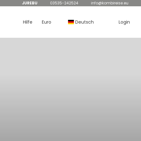
JUREBU
03535-242524
info@kombireise.eu
Hilfe
Euro
Deutsch
Login