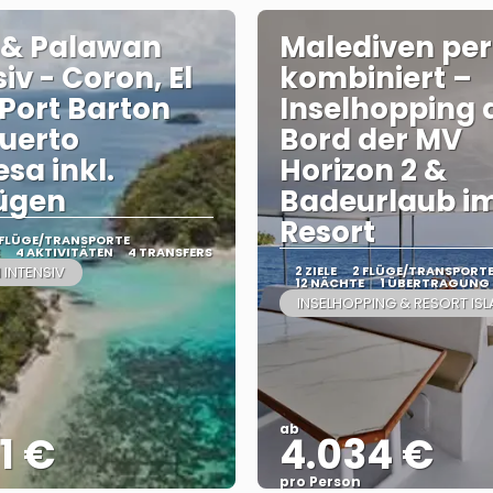
 & Palawan
Malediven per
iv - Coron, El
kombiniert –
 Port Barton
Inselhopping 
uerto
Bord der MV
esa inkl.
Horizon 2 &
ügen
Badeurlaub i
Resort
 FLÜGE/TRANSPORTE
4 AKTIVITÄTEN
4 TRANSFERS
INTENSIV
2 ZIELE
2 FLÜGE/TRANSPORT
12 NÄCHTE
1 ÜBERTRAGUNG
INSELHOPPING & RESORT IS
ab
1 €
4.034 €
pro Person