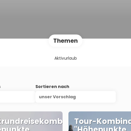
Themen
Aktivurlaub
s
Sortieren nach
unser Vorschlag
trundreisekombi:
Tour-Kombina
epunkte
"Höhepunkte