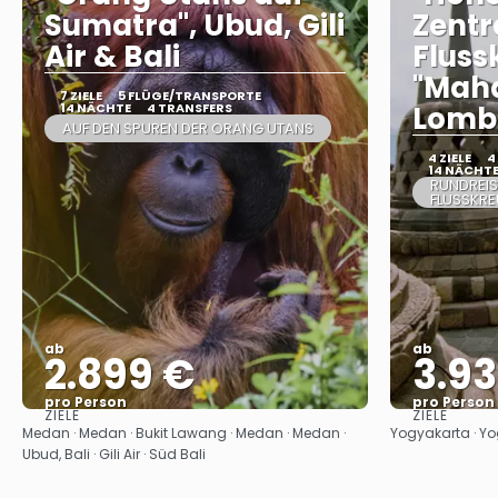
Sumatra", Ubud, Gili
Zentr
Air & Bali
Fluss
"Mah
7 ZIELE
5 FLÜGE/TRANSPORTE
14 NÄCHTE
4 TRANSFERS
Lomb
AUF DEN SPUREN DER ORANG UTANS
4 ZIELE
4
14 NÄCHT
RUNDREIS
FLUSSKR
ab
ab
2.899 €
3.9
pro Person
pro Person
ZIELE
ZIELE
Sehen
Medan · Medan · Bukit Lawang · Medan · Medan ·
Yogyakarta · Yo
Ubud, Bali · Gili Air · Süd Bali