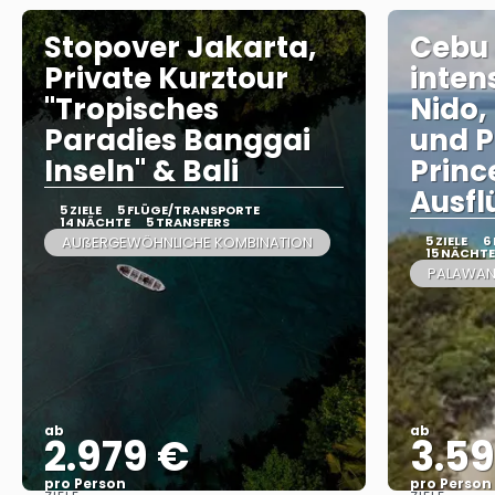
Stopover Jakarta,
Cebu
Private Kurztour
intens
"Tropisches
Nido,
Paradies Banggai
und P
Inseln" & Bali
Princ
Ausfl
5 ZIELE
5 FLÜGE/TRANSPORTE
14 NÄCHTE
5 TRANSFERS
AUßERGEWÖHNLICHE KOMBINATION
5 ZIELE
6
15 NÄCHTE
PALAWAN 
ab
ab
2.979 €
3.59
pro Person
pro Person