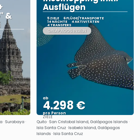
+
Ausflügen
" &
5 ZIELE
6 FLÜGE/TRANSPORTE
i
14 NÄCHTE
4 AKTIVITÄTEN
4 TRANSFERS
GALAPAGOS INSELN
E
ab
4.298 €
pro Person
ZIELE
Sehen
a · Surabaya ·
Quito · San Cristobal Island, Galápagos Islands ·
Isla Santa Cruz · Isabela Island, Galápagos
Islands · Isla Santa Cruz