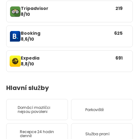
Tripadvisor
219
8/10
Booking
625
8,6/10
Expedia
691
8,8/10
Hlavní služby
Domácí mazlíčci
Parkoviště
nejsou povoleni
Recepce 24 hodin
Služba praní
denně