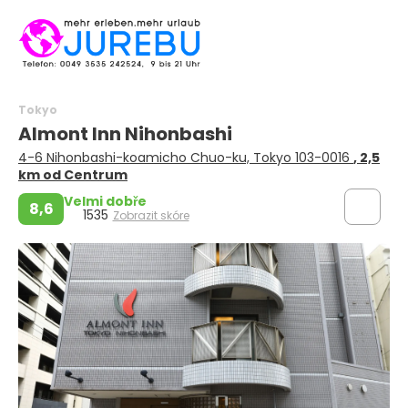
Tokyo
Almont Inn Nihonbashi
4-6 Nihonbashi-koamicho Chuo-ku, Tokyo 103-0016
, 2,5
km od Centrum
Velmi dobře
8,6
1535
Zobrazit skóre