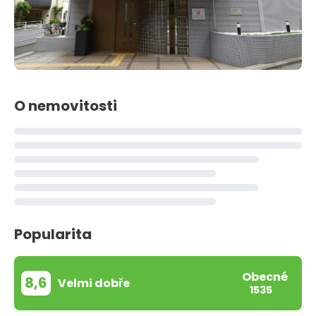
O nemovitosti
Popularita
Obecné
8,6
Velmi dobře
1535