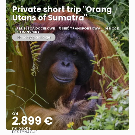
Private short trip "Orang
Utans of Sumatra"
7 MIEJSCA DOCELOWE
5 SIEĆ TRANSPORTOWA
14 NOCE
4 TRANSFERY
Holiday package
Od
2.899 €
na osobę
DESTYNACJE