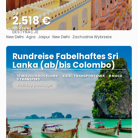
Od
2.518 €
na osobę
DESTYNACJE
Zobacz
New Delhi · Agra · Jaipur · New Delhi · Zachodnie Wybrzeże
Rundreise Fabelhaftes Sri
Lanka (ab/bis Colombo)
10 MIEJSCA DOCELOWE
4 SIEĆ TRANSPORTOWA
8 NOCE
5 TRANSFERY
Holiday package