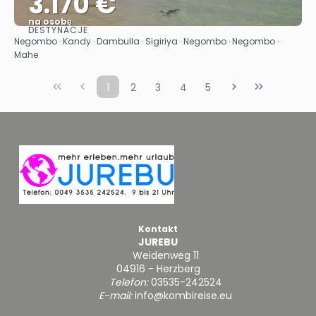
3.170 €
na osobę
DESTYNACJE
Zobacz
Negombo · Kandy · Dambulla · Sigiriya · Negombo · Negombo ·
Mahe
1
2
3
4
5
Kontakt
JUREBU
Weidenweg 11
04916 - Herzberg
Telefon:
03535-242524
E-mail:
info@kombireise.eu