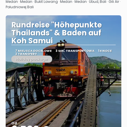
Zobacz
Medan · Medan · Bukit Lawang · Medan · Medan · Ubud, Bali · Gili Air ·
Południowej Bali
Rundreise "Höhepunkte
Thailands" & Baden auf
Koh Samui
7 MIEJSCA DOCELOWE
3 SIEĆ TRANSPORTOWA
14 NOCE
2 TRANSFERY
Holiday package
Od