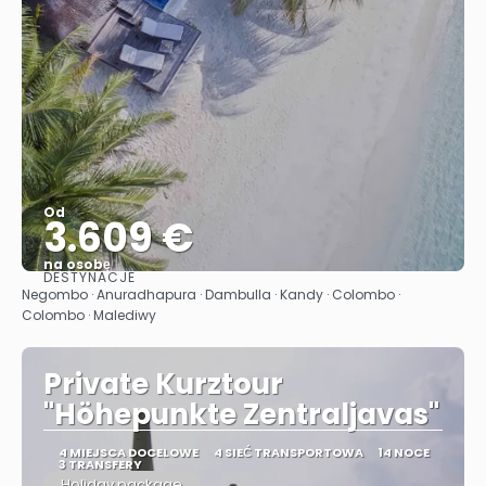
Od
3.609 €
na osobę
DESTYNACJE
Zobacz
Negombo · Anuradhapura · Dambulla · Kandy · Colombo ·
Colombo · Malediwy
Private Kurztour
"Höhepunkte Zentraljavas"
4 MIEJSCA DOCELOWE
4 SIEĆ TRANSPORTOWA
14 NOCE
3 TRANSFERY
Holiday package