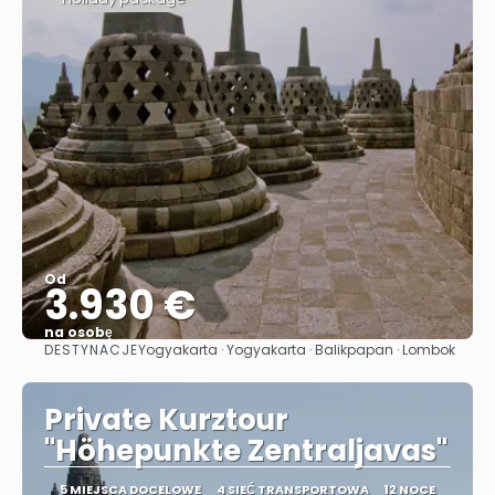
Od
3.930 €
na osobę
DESTYNACJE
Yogyakarta · Yogyakarta · Balikpapan · Lombok
Zobacz
Private Kurztour
"Höhepunkte Zentraljavas"
5 MIEJSCA DOCELOWE
4 SIEĆ TRANSPORTOWA
12 NOCE