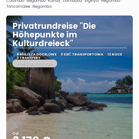
Zobacz
Colombo · Negombo · Kandy · Dambulla · Sigiriya · Negombo ·
Trincomalee · Negombo
Privatrundreise "Die
Höhepunkte im
Kulturdreieck"
6 MIEJSCA DOCELOWE
3 SIEĆ TRANSPORTOWA
12 NOCE
3 TRANSFERY
Holiday package
Od