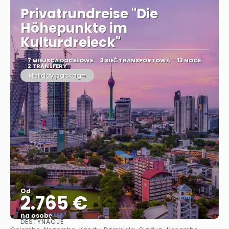
Privatrundreise "Die
Höhepunkte im
Kulturdreieck"
7 MIEJSCA DOCELOWE
3 SIEĆ TRANSPORTOWA
13 NOCE
2 TRANSFERY
Holiday package
Od
2.765 €
na osobę
DESTYNACJE