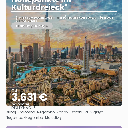
Kulturdreieck"
8 MIEJSCA DOCELOWE
4 SIEĆ TRANSPORTOWA
14 NOCE
6 TRANSFERY
Holiday package
Od
3.631 €
na osobę
DESTYNACJE
Zobacz
Dubaj · Colombo · Negombo · Kandy · Dambulla · Sigiriya ·
Negombo · Negombo · Malediwy