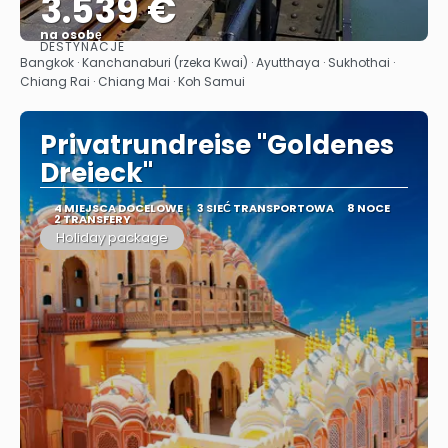
3.539 €
na osobę
DESTYNACJE
Zobacz
Bangkok · Kanchanaburi (rzeka Kwai) · Ayutthaya · Sukhothai ·
Chiang Rai · Chiang Mai · Koh Samui
Privatrundreise "Goldenes
Dreieck"
4 MIEJSCA DOCELOWE
3 SIEĆ TRANSPORTOWA
8 NOCE
2 TRANSFERY
Holiday package