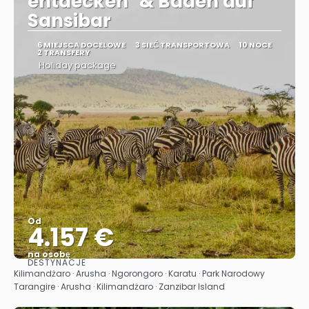
entdecken" & Baden auf
Sansibar
6 MIEJSCA DOCELOWE
3 SIEĆ TRANSPORTOWA
10 NOCE
2 TRANSFERY
Holiday package
Od
4.157 €
na osobę
DESTYNACJE
Zobacz
Kilimandżaro · Arusha · Ngorongoro · Karatu · Park Narodowy
Tarangire · Arusha · Kilimandżaro · Zanzibar Island