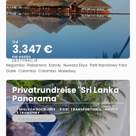
Od
3.347 €
na osobę
DESTYNACJE
Zobacz
Negombo · Habarana · Kandy · Nuwara Eliya · Park Narodowy Yala ·
Galle · Colombo · Colombo · Malediwy
Privatrundreise "Sri Lanka
Panorama"
7 MIEJSCA DOCELOWE
3 SIEĆ TRANSPORTOWA
6 NOCE
3 TRANSFERY
Holiday package