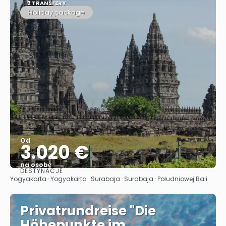
2 TRANSFERY
Holiday package
Od
3.020 €
na osobę
DESTYNACJE
Zobacz
Yogyakarta · Yogyakarta · Surabaja · Surabaja · Południowej Bali
Privatrundreise "Die
Höhepunkte im