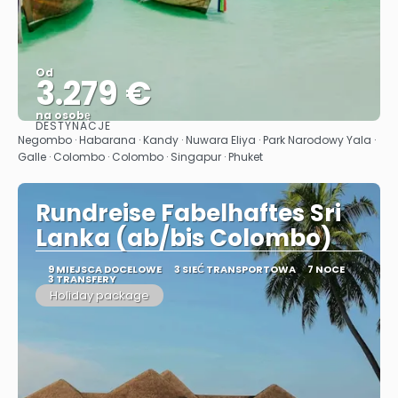
Od
3.279 €
na osobę
DESTYNACJE
Zobacz
Negombo · Habarana · Kandy · Nuwara Eliya · Park Narodowy Yala ·
Galle · Colombo · Colombo · Singapur · Phuket
Rundreise Fabelhaftes Sri
Lanka (ab/bis Colombo)
9 MIEJSCA DOCELOWE
3 SIEĆ TRANSPORTOWA
7 NOCE
3 TRANSFERY
Holiday package