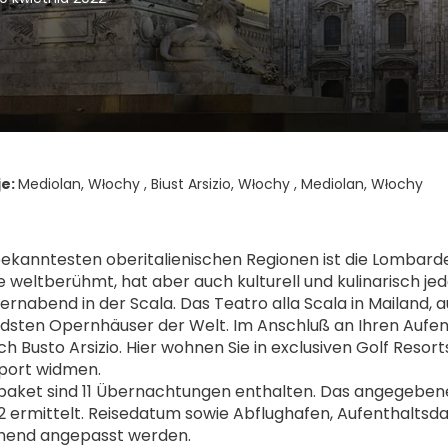
je:
Mediolan, Włochy , Biust Arsizio, Włochy , Mediolan, Włochy
bekanntesten oberitalienischen Regionen ist die Lombardei
 weltberühmt, hat aber auch kulturell und kulinarisch jed
rnabend in der Scala. Das Teatro alla Scala in Mailand, a
sten Opernhäuser der Welt. Im Anschluß an Ihren Aufent
ch Busto Arsizio. Hier wohnen Sie in exclusiven Golf Resor
sport widmen.
aket sind 11 Übernachtungen enthalten. Das angegebene 
2 ermittelt. Reisedatum sowie Abflughafen, Aufenthaltsda
hend angepasst werden.