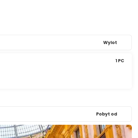
Wylot
1 PC
Pobyt od