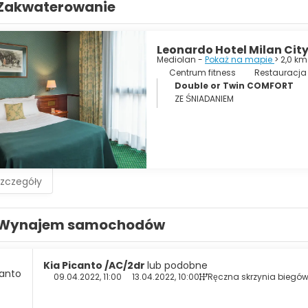
Zakwaterowanie
cznie atrakcyjne skarby - a one naprawdę istnieją. Przebijając si
kościoły i pałace, urokliwą dzielnicę Navigli, szykowną dzielnicę
ch zabytkach jak Duomo, czy o tym, że miasto jest imponujący
ieczerza". Mediolan nie ma sobie równych, jeśli chodzi o dobrą z
Leonardo Hotel Milan Cit
cie. Życie nocne zaczyna się zazwyczaj o 18:00; cieszenie się ap
Mediolan -
Pokaż na mapie
> 2,0 k
ach po pracy, zanim wrócą do domu, jest raczej regułą niż wyjąt
Centrum fitness
Restauracja
ch cenach, alternatywnego city breaku, czy okazji do zabawy na
Double or Twin COMFORT
ZE ŚNIADANIEM
szczegóły
Wynajem samochodów
Kia Picanto /AC/2dr
lub podobne
09.04.2022, 11:00
13.04.2022, 10:00
Ręczna skrzynia biegó