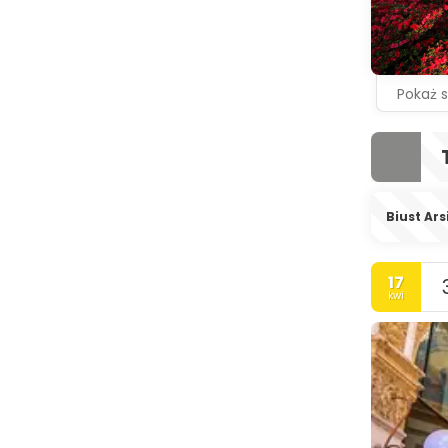
Pokaż 
Biust Ars
17
kwi