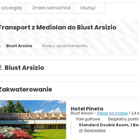
 szczegóły
Zmień samochód
Usunąć
Transport z Mediolan do Biust Arsizio
n
Biust Arsizio
Wyłącz opcje transportu
2.
Biust Arsizio
Zakwaterowanie
Hotel Pineta
Biust Arsizio -
Pokaż na mapie
> 2,4
Pole golfowe
Bezpłatny parki
Standard Double Room, 1 Be
ZE ŚNIADANIEM