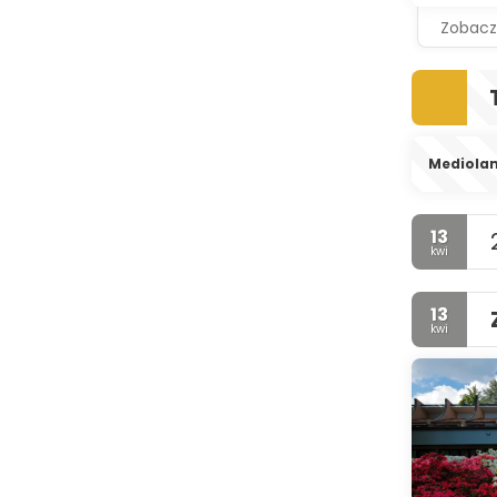
Zobacz
Mediola
13
kwi
13
kwi