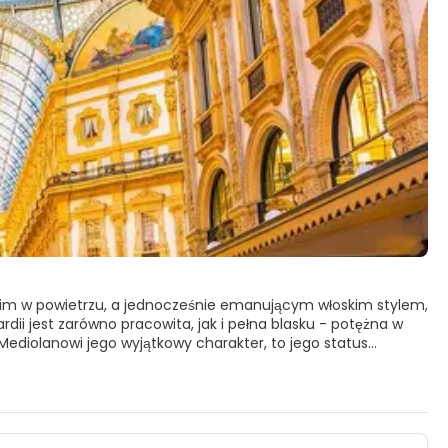
im w powietrzu, a jednocześnie emanującym włoskim stylem,
ii jest zarówno pracowita, jak i pełna blasku - potężna w
 Mediolanowi jego wyjątkowy charakter, to jego status
ektanci, supermodelki i paparazzi zjeżdżają się do miasta
eże swojej reputacji pełnej polotu, dramatu i kreatywności,
e Włoszech na zakupy lub oglądanie wystaw sklepowych.
och i jako takie, nie dziwi swoim biznesowym wyglądem. Na
iesz zdeterminowany, aby odkrywać ulice Mediolanu, odkryjesz