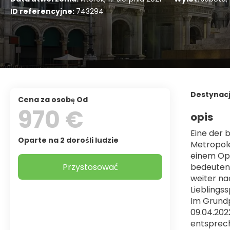
ID referencyjne:
743294
Destynac
Cena za osobę Od
970 €
opis
Eine der 
Oparte na 2 dorośli ludzie
Metropole
einem Ope
Przystosować
bedeutend
weiter na
Lieblings
Im Grundp
09.04.202
entsprec