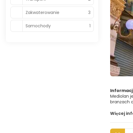
Zakwaterowanie
3
Samochody
1
Informacj
Mediolan j
branżach o
epicentrum 
dwa razy w 
Więcej in
jest natur
Mediolan j
pierwszy rz