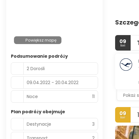
Szczeg
Powiększ mapę
09
kwi
Podsumowanie podróży
2 Dorośli
09.04.2022 - 20.04.2022
Pokaż 
Noce
11
Plan podróży obejmuje
09
kwi
Destynacje
3
Transport
2