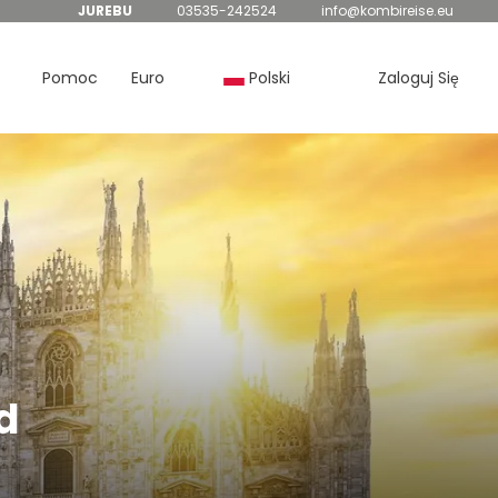
JUREBU
03535-242524
info@kombireise.eu
Pomoc
Euro
Polski
Zaloguj Się
d