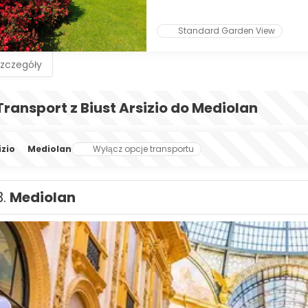
Standard Garden View
szczegóły
Transport z Biust Arsizio do Mediolan
izio
Mediolan
Wyłącz opcje transportu
3.
Mediolan