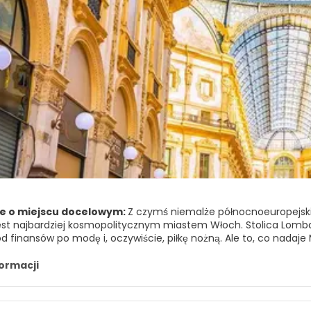
e o miejscu docelowym:
Z czymś niemalże północnoeuropejsk
est najbardziej kosmopolitycznym miastem Włoch. Stolica Lombard
d finansów po modę i, oczywiście, piłkę nożną. Ale to, co nadaje
włoskiej mody i designu wnętrz. Międzynarodowi fashioniści, proj
roku na wiosenne i jesienne targi: Mediolan, który starannie strz
formacji
alną sceną Włoch. To z pewnością jedno z najlepszych miejsc w
est głównym centrum przemysłowym, handlowym i finansowym Wł
ut oka brakuje mu efektu "wow", ale jeśli poświęcisz czas i będz