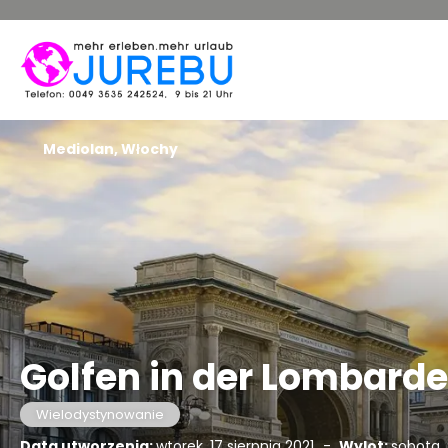
Mediolan, Włochy
Golfen in der Lombarde
Wielodystynowanie
Data utworzenia:
wtorek, 17 sierpnia 2021
-
Wylot:
sobota, 