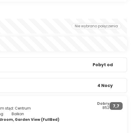
Nie wybrano połączenia
Pobyt od
4 Nocy
Dobry
7,7
852
 km stąd: Centrum
ng
Balkon
droom, Garden View (FullBed)