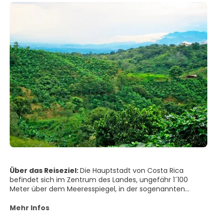
Über das Reiseziel:
Die Hauptstadt von Costa Rica
befindet sich im Zentrum des Landes, ungefähr 1´100
Meter über dem Meeresspiegel, in der sogenannten
„Meseta Central", dem Zentraltal. Sie ist die größte Stadt
des Landes mit rund 340000 Einwohnern. Die Stadt ist
Mehr Infos
umgeben von einer vulkanischen Bergkette im Norden