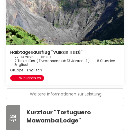
Halbtagesausflug "Vulkan Irazú"
27.09.2026
06:30
2 Ticket fürs
(
Erwachsene ab 13 Jahren: 2
)
6 Stunden
Englisch
Gruppe - Englisch
Wir lieben es
Weitere Informationen zur Leistung
Kurztour "Tortuguero
28
Mawamba Lodge"
Sept.