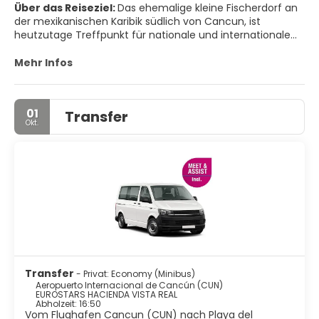
Über das Reiseziel:
Das ehemalige kleine Fischerdorf an
der mexikanischen Karibik südlich von Cancun, ist
heutzutage Treffpunkt für nationale und internationale
Gäste auf der Suche nach Unterhaltung und
Entspannung. Hier finden Sie gute Restaurants und Bars
Mehr Infos
im Überfluss, zahlreiche Hotels in allen Kategorien. Alle
Wassersportarten werden angeboten oder Sie können
sich auf den professionellen Golfplätzen vergnügen. Die
01
Transfer
berühmte Fußgängerzone Quinta Avenida ist einen
Okt.
Besuch wert. Auf der Speisekarte finden Sie hier einfach
alles, angefangen mit Tacos bis hin zu Spezialitäten aus
Yucatán und ausgewählten Abendessen wie Hummer und
Wein von aus erlesenen Weinbergen. Zudem ist es ein
idealer Ausgangspunkt zur Besichtigung der Mayastätten
in Yucatán.
Transfer
- Privat: Economy (Minibus)
Aeropuerto Internacional de Cancún (CUN)
EUROSTARS HACIENDA VISTA REAL
Abholzeit: 16:50
Vom Flughafen Cancun (CUN) nach Playa del