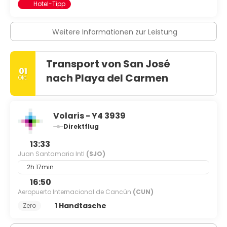
Hotel-Tipp
Weitere Informationen zur Leistung
Transport von San José
01
nach Playa del Carmen
Okt.
Volaris - Y4 3939
Direktflug
13:33
Juan Santamaria Intl
(SJO)
2h 17min
16:50
Aeropuerto Internacional de Cancún
(CUN)
1 Handtasche
Zero