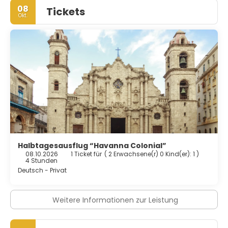
08
Tickets
Okt.
Halbtagesausflug “Havanna Colonial”
08.10.2026
1 Ticket für
(
2 Erwachsene(r) 0 Kind(er): 1
)
4 Stunden
Deutsch - Privat
Weitere Informationen zur Leistung