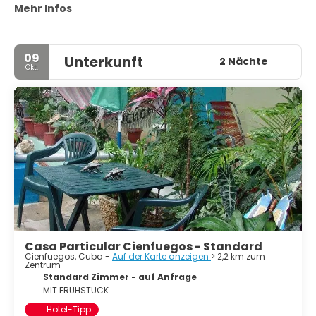
La Perla del Sur (Perle des Südens) genannt. Cienfuegos
Mehr Infos
übersetzt sich wörtlich in "hundert Feuer" - cien bedeutet
"hundert", fuegos bedeutet "Feuer".
09
Unterkunft
2 Nächte
Okt.
Casa Particular Cienfuegos - Standard
Cienfuegos, Cuba -
Auf der Karte anzeigen
> 2,2 km zum
Zentrum
Standard Zimmer - auf Anfrage
MIT FRÜHSTÜCK
Hotel-Tipp