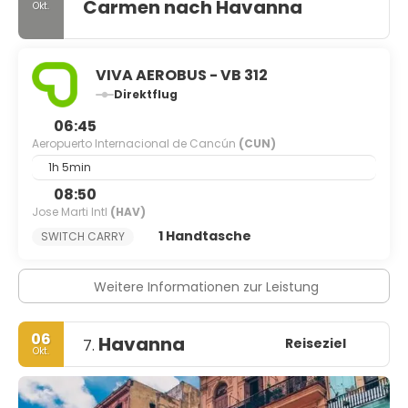
Carmen nach Havanna
Okt.
VIVA AEROBUS - VB 312
Direktflug
06:45
Aeropuerto Internacional de Cancún
(CUN)
1h 5min
08:50
Jose Marti Intl
(HAV)
1 Handtasche
SWITCH CARRY
Weitere Informationen zur Leistung
06
Havanna
Reiseziel
7.
Okt.