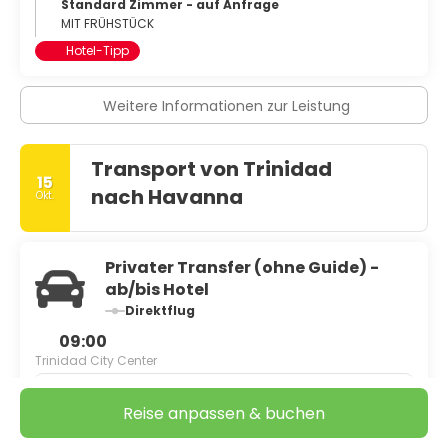
Standard Zimmer - auf Anfrage
MIT FRÜHSTÜCK
Hotel-Tipp
Weitere Informationen zur Leistung
Transport von Trinidad
15
nach Havanna
Okt.
Privater Transfer (ohne Guide) -
ab/bis Hotel
Direktflug
09:00
Trinidad City Center
5h
Reise anpassen & buchen
14:00
Havana city