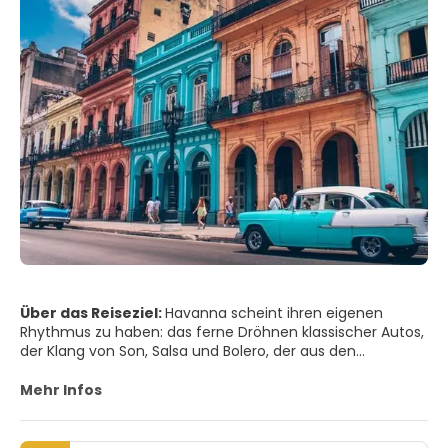
Über das Reiseziel:
Havanna scheint ihren eigenen
Rhythmus zu haben: das ferne Dröhnen klassischer Autos,
der Klang von Son, Salsa und Bolero, der aus den
Hauseingängen dringt, und die Meeresbrise, die vom
Malecón herüberweht. In der Altstadt (Habana Vieja)
Mehr Infos
öffnen sich die pastellfarbenen Fassaden anmutig und
geben den Blick frei auf palmengesäumte Innenhöfe und
schmiedeeiserne Balkone, an denen Wäsche hängt. Plaza