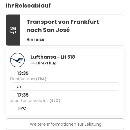
Ihr Reiseablauf
Transport von Frankfurt
26
nach San José
Sept.
Hinreise
Lufthansa - LH 518
Direktflug
13:35
Frankfurt Main
(FRA)
12h
17:35
Juan Santamaria Intl
(SJO)
1 PC
Weitere Informationen zur Leistung