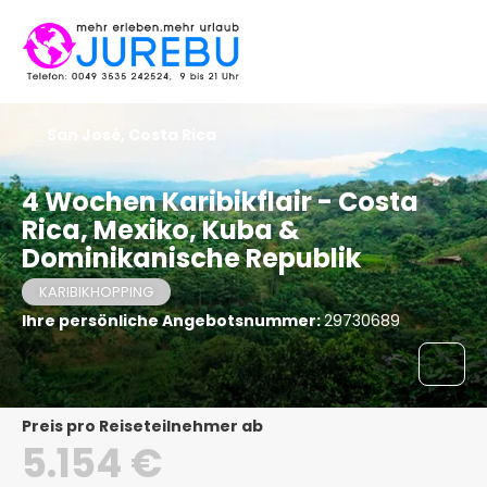
San José, Costa Rica
4 Wochen Karibikflair - Costa
Rica, Mexiko, Kuba &
Dominikanische Republik
KARIBIKHOPPING
Ihre persönliche Angebotsnummer:
29730689
Preis pro Reiseteilnehmer ab
5.154 €