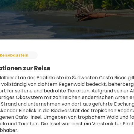
Reisebaustein
tionen zur Reise
albinsel an der Pazifikküste im Südwesten Costa Ricas gil
t vollständig von dichtem Regenwald bedeckt, beherberg
rt für seltene und bedrohte Tierarten. Aufgrund seiner 
gartiges Ökosystem mit zahlreichen endemischen Arten ent
m Strand und unternehmen von dort aus geführte Dschu
ender Einblick in die Biodiversität des tropischen Regenwal
enen Caño-Insel. Umgeben von tropischem Wald und farben
n und Tauchen. Die Insel war einst ein Versteck für Pirate
ebhaber.