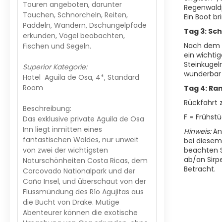
Touren angeboten, darunter
Regenwaldp
Tauchen, Schnorcheln, Reiten,
Ein Boot br
Paddeln, Wandern, Dschungelpfade
Tag 3: Sch
erkunden, Vögel beobachten,
Nach dem F
Fischen und Segeln.
ein wichti
Steinkugel
Superior Kategorie:
wunderbar 
Hotel Aguila de Osa, 4*, Standard
Room
Tag 4: Ra
Rückfahrt 
Beschreibung:
F = Frühst
Das exklusive private Aguila de Osa
Inn liegt inmitten eines
Hinweis:
Änd
fantastischen Waldes, nur unweit
bei diesem 
von zwei der wichtigsten
beachten S
ab/an Sirp
Naturschönheiten Costa Ricas, dem
Betracht.
Corcovado Nationalpark und der
Caño Insel, und überschaut von der
Flussmündung des Río Agujitas aus
die Bucht von Drake. Mutige
Abenteurer können die exotische