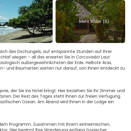
Mehr Bilder (6)
ch des Dschungels, auf entspannte Stunden auf Ihrer
Schlaf wiegen – all das erwartet Sie in Corcovado! Laut
 biologisch außergewöhnlichsten der Erde. Hellrote Aras,
zen- und Baumarten warten nur darauf, von Ihnen entdeckt zu
ie, der Sie ins Hotel bringt. Hier beziehen Sie Ihr Zimmer und
en. Der Rest des Tages steht Ihnen zur freien Verfügung.
zifischen Ozean. Am Abend wird Ihnen in der Lodge ein
uf dem Programm. Zusammen mit Ihrem einheimischen,
tor. Hier beginnt Ihre Wanderung entlang tropischer