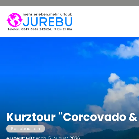
Kurztour "Corcovado &
Reisebaustein
erstellt:
Mittwoch, 5. August 2026