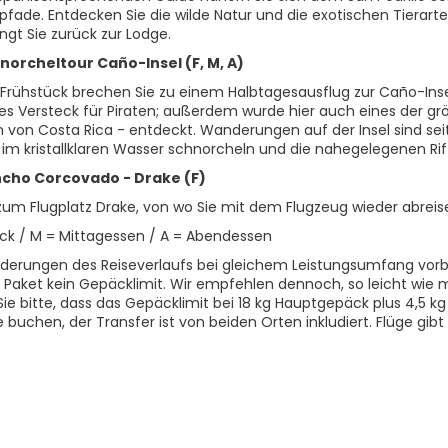
fade. Entdecken Sie die wilde Natur und die exotischen Tierart
ingt Sie zurück zur Lodge.
norcheltour Caño-Insel (F, M, A)
rühstück brechen Sie zu einem Halbtagesausflug zur Caño-Insel 
ges Versteck für Piraten; außerdem wurde hier auch eines der g
n von Costa Rica - entdeckt. Wanderungen auf der Insel sind sei
im kristallklaren Wasser schnorcheln und die nahegelegenen Ri
ncho Corcovado - Drake (F)
zum Flugplatz Drake, von wo Sie mit dem Flugzeug wieder abreis
ück / M = Mittagessen / A = Abendessen
erungen des Reiseverlaufs bei gleichem Leistungsumfang vorbeh
Paket kein Gepäcklimit. Wir empfehlen dennoch, so leicht wie mög
ie bitte, dass das Gepäcklimit bei 18 kg Hauptgepäck plus 4,5 k
e buchen, der Transfer ist von beiden Orten inkludiert. Flüge gi