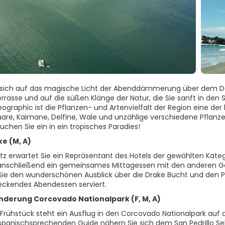
 sich auf das magische Licht der Abenddämmerung über dem Da
rrasse und auf die süßen Klänge der Natur, die Sie sanft in den 
ographic ist die Pflanzen- und Artenvielfalt der Region eine der
uare, Kaimane, Delfine, Wale und unzählige verschiedene Pflan
chen Sie ein in ein tropisches Paradies!
ke (M, A)
z erwartet Sie ein Repräsentant des Hotels der gewählten Kategor
nschließend ein gemeinsames Mittagessen mit den anderen Gäst
ie den wunderschönen Ausblick über die Drake Bucht und den Pa
ckendes Abendessen serviert.
nderung Corcovado Nationalpark (F, M, A)
rühstück steht ein Ausflug in den Corcovado Nationalpark a
spanischsprechenden Guide nähern Sie sich dem San Pedrillo Sek