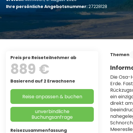
Ihre persönliche Angebotsnummer:
27228128
Themen
Preis pro Reiseteilnehmer ab
889 €
Informa
Die Osa-H
Basierend auf 2 Erwachsene
Erde. Fas
Rückzugso
Reise anpassen & buchen
ein einzi
direkt a
beeindruck
unverbindliche
nahegeleg
Buchungsanfrage
Schnorchel
Meeresli
Reisezusammenfassung