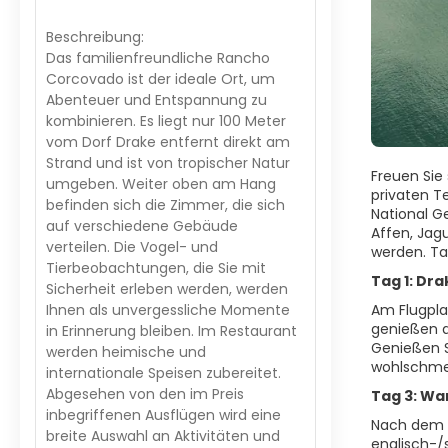
Beschreibung:
Das familienfreundliche Rancho
Corcovado ist der ideale Ort, um
Abenteuer und Entspannung zu
kombinieren. Es liegt nur 100 Meter
vom Dorf Drake entfernt direkt am
Strand und ist von tropischer Natur
Freuen Sie
umgeben. Weiter oben am Hang
privaten Te
befinden sich die Zimmer, die sich
National Ge
auf verschiedene Gebäude
Affen, Jag
verteilen. Die Vogel- und
werden. Tau
Tierbeobachtungen, die Sie mit
Tag 1: Dra
Sicherheit erleben werden, werden
Ihnen als unvergessliche Momente
Am Flugplat
genießen a
in Erinnerung bleiben. Im Restaurant
Genießen S
werden heimische und
wohlschme
internationale Speisen zubereitet.
Abgesehen von den im Preis
Tag 3: Wa
inbegriffenen Ausflügen wird eine
Nach dem F
breite Auswahl an Aktivitäten und
englisch-/