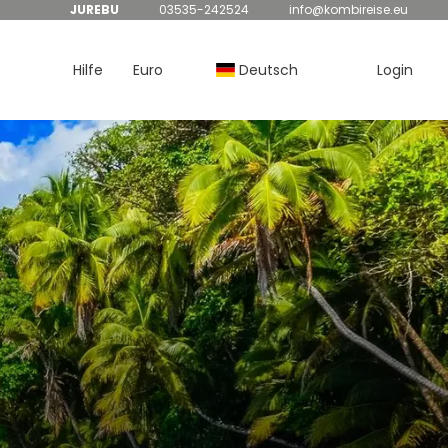
JUREBU
03535-242524
info@kombireise.eu
Hilfe
Euro
Deutsch
Login