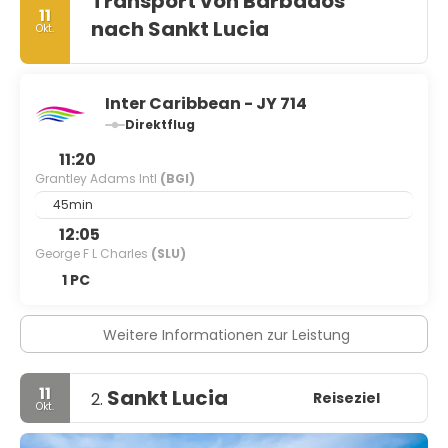
Transport von Barbados
11
nach Sankt Lucia
Okt.
Inter Caribbean - JY 714
Direktflug
11:20
Grantley Adams Intl
(BGI)
45min
12:05
George F L Charles
(SLU)
1 PC
Weitere Informationen zur Leistung
11
Sankt Lucia
Reiseziel
2.
Okt.