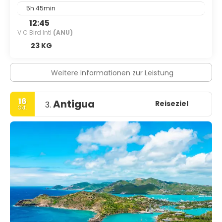
5h 45min
12:45
V C Bird Intl
(ANU)
23 KG
Weitere Informationen zur Leistung
16
Antigua
Reiseziel
3.
Okt.