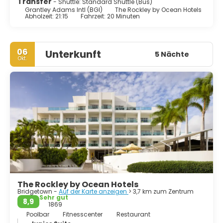
entwickelt, mit Hotels und Resorts, die entlang der Küste
Transfer
- Shuttle: Standard Shuttle (Bus)
aufgereiht sind. Auf der Insel gibt es viel zu tun, vom
Grantley Adams Intl (BGI)
The Rockley by Ocean Hotels
Abholzeit: 21:15
Fahrzeit: 20 Minuten
Einkaufen über Essen bis hin zum Nachtleben.
Barbados ist alles, was ein tropisches Paradies sein sollte.
06
Unterkunft
5 Nächte
Okt.
The Rockley by Ocean Hotels
Bridgetown -
Auf der Karte anzeigen
> 3,7 km zum Zentrum
Sehr gut
8,9
1869
Poolbar
Fitnesscenter
Restaurant