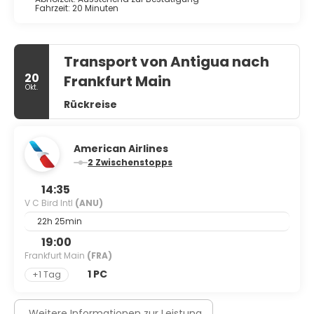
Fahrzeit: 20 Minuten
Transport von Antigua nach
20
Frankfurt Main
Okt.
Rückreise
American Airlines
2 Zwischenstopps
14:35
V C Bird Intl
(ANU)
22h 25min
19:00
Frankfurt Main
(FRA)
1 PC
+1 Tag
Weitere Informationen zur Leistung