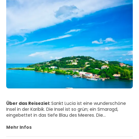
Über das Reiseziel:
Sankt Lucia ist eine wunderschöne
Insel in der Karibik. Die Insel ist so grün; ein Smaragd,
eingebettet in das tiefe Blau des Meeres. Die
Landschaften sind so vielfältig, von flachen Stränden bis
hin zu gewundenen Hügeln und Klippen bis zu den
Mehr Infos
majestätischen Pitons, einem Weltkulturerbe. Die
atemberaubenden Strände sind perfekt zum Entspannen