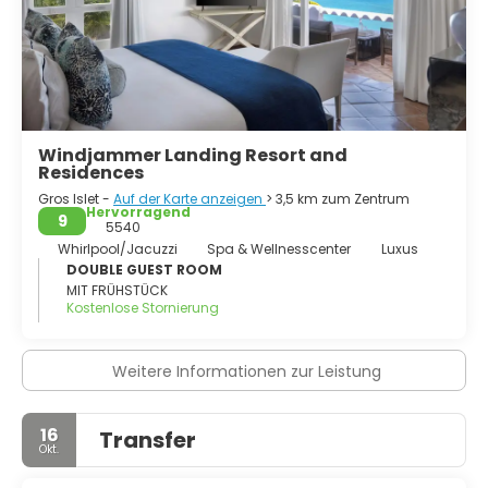
Windjammer Landing Resort and
Residences
Gros Islet -
Auf der Karte anzeigen
> 3,5 km zum Zentrum
Hervorragend
9
5540
Whirlpool/Jacuzzi
Spa & Wellnesscenter
Luxus
DOUBLE GUEST ROOM
MIT FRÜHSTÜCK
Kostenlose Stornierung
Weitere Informationen zur Leistung
16
Transfer
Okt.