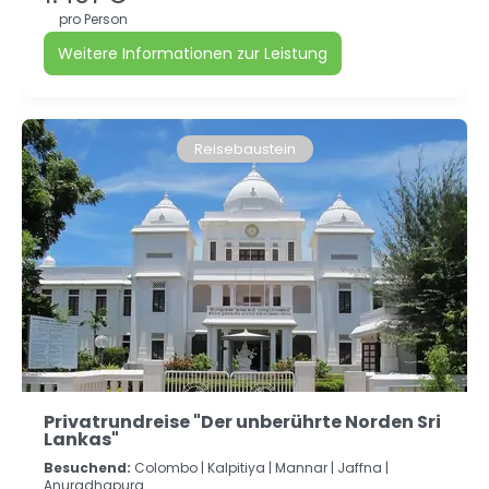
pro Person
Weitere Informationen zur Leistung
Reisebaustein
Privatrundreise "Der unberührte Norden Sri
Lankas"
Besuchend:
Colombo |
Kalpitiya |
Mannar |
Jaffna |
Anuradhapura