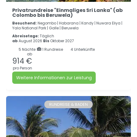
Privatrundreise "Einmaliges Sri Lanka" (ab
Colombo bis Beruwela)
Besuchend:
Negombo |
Habarana |
Kandy |
Nuwara Eliya |
Yala National Park |
Galle |
Beruwela
Abreisetage:
Täglich
ab
August 2026
Bis
Oktober 2027
5
Nächte
1 Rundreise
4 Unterkünfte
ab
914 €
pro Person
Weitere Informationen zur Leistung
RUNDREISE & BADEN