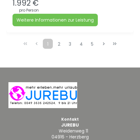
1.992 €
pro Person
Weitere Informationen zur Leistung
1
2
3
4
5
Kontakt
JUREBU
Weidenweg 11
04916 - Herzberg