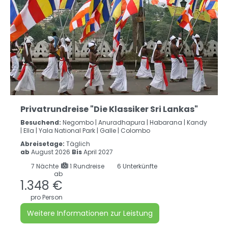
Privatrundreise "Die Klassiker Sri Lankas"
Besuchend:
Negombo |
Anuradhapura |
Habarana |
Kandy
|
Ella |
Yala National Park |
Galle |
Colombo
Abreisetage:
Täglich
ab
August 2026
Bis
April 2027
7
Nächte
1 Rundreise
6 Unterkünfte
ab
1.348 €
pro Person
Weitere Informationen zur Leistung