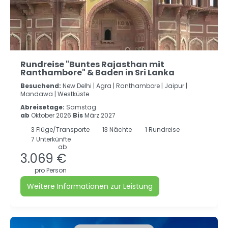
Rundreise "Buntes Rajasthan mit
Ranthambore" & Baden in Sri Lanka
Besuchend:
New Delhi |
Agra |
Ranthambore |
Jaipur |
Mandawa |
Westküste
Abreisetage:
Samstag
ab
Oktober 2026
Bis
März 2027
3
Flüge/Transporte
13
Nächte
1 Rundreise
7 Unterkünfte
ab
3.069 €
pro Person
Weitere Informationen zur Leistung