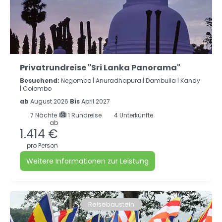
Privatrundreise "Sri Lanka Panorama"
Besuchend:
Negombo |
Anuradhapura |
Dambulla |
Kandy
|
Colombo
ab
August 2026
Bis
April 2027
7
Nächte
1 Rundreise
4 Unterkünfte
ab
1.414 €
pro Person
Weitere Informationen zur Leistung
Reisebaustein