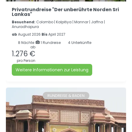
Privatrundreise "Der unberührte Norden Sri
Lankas"
Besuchend:
Colombo |
Kalpitiya |
Mannar |
Jaffna |
Anuradhapura
ab
August 2026
Bis
April 2027
8
Nächte
1 Rundreise
4 Unterkünfte
ab
1.276 €
pro Person
Weitere Informationen zur Leistung
RUNDREISE & BADEN