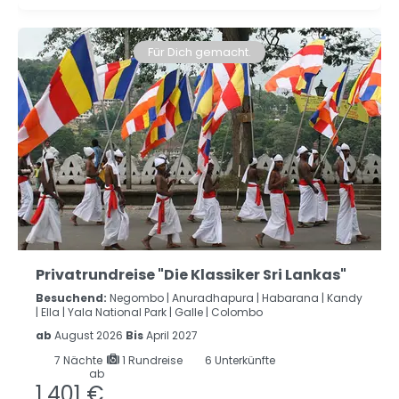
Für Dich gemacht.
Privatrundreise "Die Klassiker Sri Lankas"
Besuchend:
Negombo |
Anuradhapura |
Habarana |
Kandy
|
Ella |
Yala National Park |
Galle |
Colombo
ab
August 2026
Bis
April 2027
7
Nächte
1 Rundreise
6 Unterkünfte
ab
1.401 €