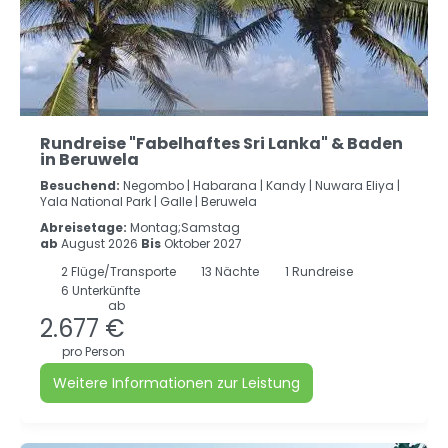
Rundreise "Fabelhaftes Sri Lanka" & Baden
in Beruwela
Besuchend:
Negombo |
Habarana |
Kandy |
Nuwara Eliya |
Yala National Park |
Galle |
Beruwela
Abreisetage:
Montag;Samstag
ab
August 2026
Bis
Oktober 2027
2
Flüge/Transporte
13
Nächte
1 Rundreise
6 Unterkünfte
ab
2.677 €
pro Person
Weitere Informationen zur Leistung