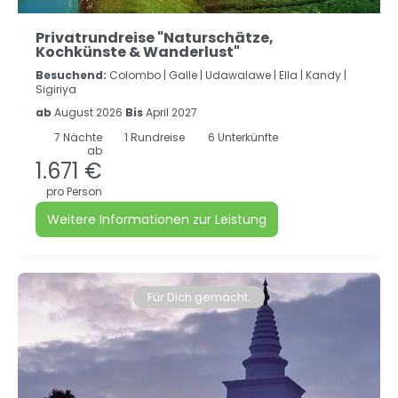
Privatrundreise "Naturschätze,
Kochkünste & Wanderlust"
Besuchend:
Colombo |
Galle |
Udawalawe |
Ella |
Kandy |
Sigiriya
ab
August 2026
Bis
April 2027
7
Nächte
1 Rundreise
6 Unterkünfte
ab
1.671 €
pro Person
Weitere Informationen zur Leistung
Für Dich gemacht.