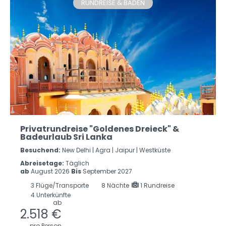
RUNDREISE & BADEN
Privatrundreise "Goldenes Dreieck" &
Badeurlaub Sri Lanka
Besuchend:
New Delhi |
Agra |
Jaipur |
Westküste
Abreisetage:
Täglich
ab
August 2026
Bis
September 2027
3
Flüge/Transporte
8
Nächte
1 Rundreise
4 Unterkünfte
ab
2.518 €
pro Person