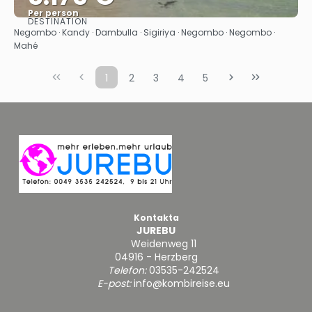
Per person
DESTINATION
Se
Negombo · Kandy · Dambulla · Sigiriya · Negombo · Negombo ·
Mahé
1
2
3
4
5
Kontakta
JUREBU
Weidenweg 11
04916 - Herzberg
Telefon:
03535-242524
E-post:
info@kombireise.eu