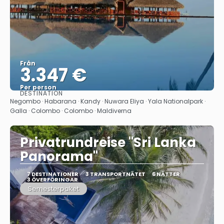
Från
3.347 €
Per person
DESTINATION
Se
Negombo · Habarana · Kandy · Nuwara Eliya · Yala Nationalpark ·
Galla · Colombo · Colombo · Maldiverna
Privatrundreise "Sri Lanka
Panorama"
7 DESTINATIONER
3 TRANSPORTNÄTET
6 NÄTTER
3 ÖVERFÖRINGAR
Semesterpaket