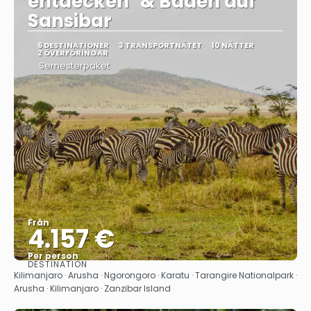
entdecken" & Baden auf
Sansibar
6 DESTINATIONER
3 TRANSPORTNÄTET
10 NÄTTER
2 ÖVERFÖRINGAR
Semesterpaket
Från
4.157 €
Per person
DESTINATION
Se
Kilimanjaro · Arusha · Ngorongoro · Karatu · Tarangire Nationalpark ·
Arusha · Kilimanjaro · Zanzibar Island