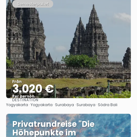
Semesterpaket
Från
3.020 €
Per person
DESTINATION
Se
Yogyakarta · Yogyakarta · Surabaya · Surabaya · Södra Bali
Privatrundreise "Die
Höhepunkte im