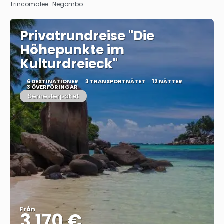
Trincomalee · Negombo
Privatrundreise "Die
Höhepunkte im
Kulturdreieck"
6 DESTINATIONER
3 TRANSPORTNÄTET
12 NÄTTER
3 ÖVERFÖRINGAR
Semesterpaket
Från
3.170 €