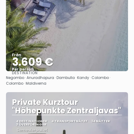
Från
3.609 €
Per person
DESTINATION
Se
Negombo · Anuradhapura · Dambulla · Kandy · Colombo ·
Colombo · Maldiverna
Private Kurztour
"Höhepunkte Zentraljavas"
4 DESTINATIONER
4 TRANSPORTNÄTET
14 NÄTTER
3 ÖVERFÖRINGAR
Semesterpaket