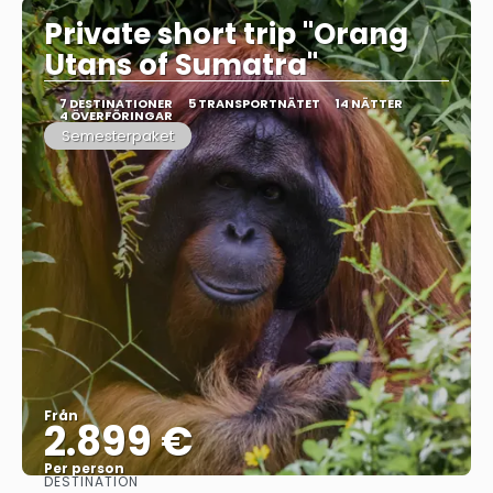
Private short trip "Orang
Utans of Sumatra"
7 DESTINATIONER
5 TRANSPORTNÄTET
14 NÄTTER
4 ÖVERFÖRINGAR
Semesterpaket
Från
2.899 €
Per person
DESTINATION