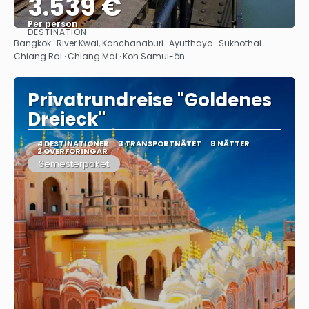
3.539 €
Per person
DESTINATION
Se
Bangkok · River Kwai, Kanchanaburi · Ayutthaya · Sukhothai ·
Chiang Rai · Chiang Mai · Koh Samui-ön
Privatrundreise "Goldenes
Dreieck"
4 DESTINATIONER
3 TRANSPORTNÄTET
8 NÄTTER
2 ÖVERFÖRINGAR
Semesterpaket