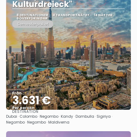
Kulturdreieck"
8 DESTINATIONER
4 TRANSPORTNÄTET
14 NÄTTER
6 ÖVERFÖRINGAR
Semesterpaket
Från
3.631 €
Per person
DESTINATION
Se
Dubai · Colombo · Negombo · Kandy · Dambulla · Sigiriya ·
Negombo · Negombo · Maldiverna