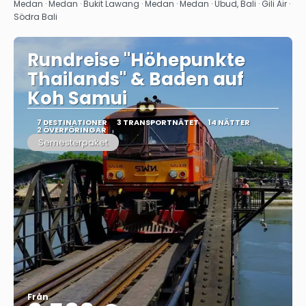
Se
Medan · Medan · Bukit Lawang · Medan · Medan · Ubud, Bali · Gili Air ·
Södra Bali
Rundreise "Höhepunkte
Thailands" & Baden auf
Koh Samui
7 DESTINATIONER
3 TRANSPORTNÄTET
14 NÄTTER
2 ÖVERFÖRINGAR
Semesterpaket
Från