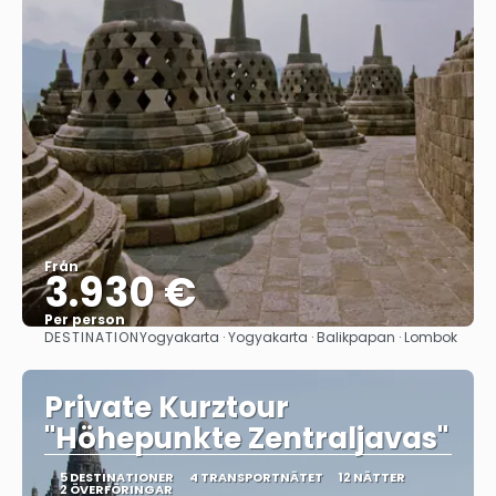
Från
3.930 €
Per person
DESTINATION
Yogyakarta · Yogyakarta · Balikpapan · Lombok
Se
Private Kurztour
"Höhepunkte Zentraljavas"
5 DESTINATIONER
4 TRANSPORTNÄTET
12 NÄTTER
2 ÖVERFÖRINGAR