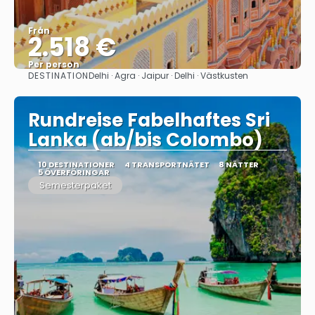
Från
2.518 €
Per person
DESTINATION
Delhi · Agra · Jaipur · Delhi · Västkusten
Se
Rundreise Fabelhaftes Sri
Lanka (ab/bis Colombo)
10 DESTINATIONER
4 TRANSPORTNÄTET
8 NÄTTER
5 ÖVERFÖRINGAR
Semesterpaket