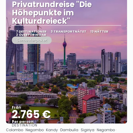
Privatrundreise "Die
Höhepunkte im
Kulturdreieck"
7 DESTINATIONER
3 TRANSPORTNÄTET
13 NÄTTER
2 ÖVERFÖRINGAR
Semesterpaket
Från
2.765 €
Per person
DESTINATION
Se
Colombo · Negombo · Kandy · Dambulla · Sigiriya · Negombo ·