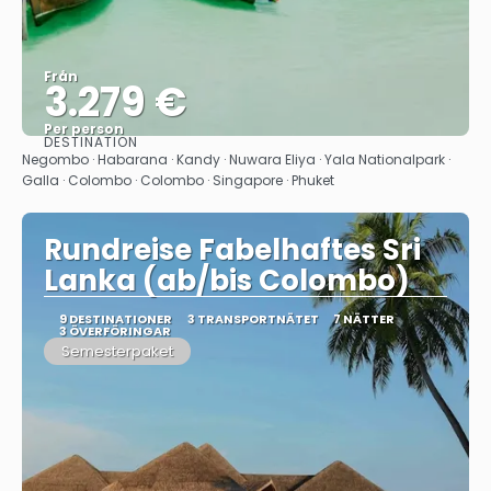
Från
3.279 €
Per person
DESTINATION
Se
Negombo · Habarana · Kandy · Nuwara Eliya · Yala Nationalpark ·
Galla · Colombo · Colombo · Singapore · Phuket
Rundreise Fabelhaftes Sri
Lanka (ab/bis Colombo)
9 DESTINATIONER
3 TRANSPORTNÄTET
7 NÄTTER
3 ÖVERFÖRINGAR
Semesterpaket