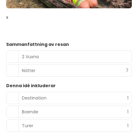
x
Sammanfattning av resan
2 Vuxna
Nätter
7
Denna idé inkluderar
Destination
1
Boende
1
Turer
1