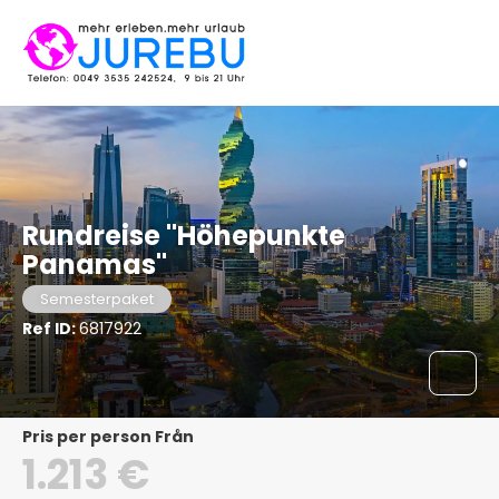
Rundreise "Höhepunkte
Panamas"
Semesterpaket
Ref ID:
6817922
pris per person Från
1.213 €