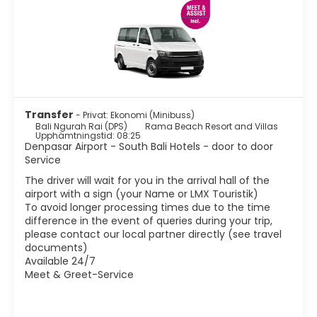
eller en klänning genom att pruta med lokalbefolkningen;
Stranden är mycket lämplig för surfing och det bästa att
se den, eftersom den är full av surfare vid alla timmar!;
Och solnedgången är en händelse som du inte kan missa.
De lokala flockas till stranden i grupper, många av dem vill
ta foton med dig, spela fotboll eller helt enkelt bada; Och
spontana barer sätts upp med färska öl och lådor som
lokal bar. Det finns vackra solnedgångar som är ofarliga.
Transfer
- Privat: Ekonomi (Minibuss)
Naturligtvis är lokalbefolkningens liv kortare än i andra
Bali Ngurah Rai (DPS)
Rama Beach Resort and Villas
delar av ön, eller åtminstone inte så integrerat, så glöm
Upphämtningstid: 08:25
att hitta en trevlig marknad eller ett tempel i varje hörn.
Denpasar Airport - South Bali Hotels - door to door
Service
The driver will wait for you in the arrival hall of the
airport with a sign (your Name or LMX Touristik)
To avoid longer processing times due to the time
difference in the event of queries during your trip,
please contact our local partner directly (see travel
documents)
Available 24/7
Meet & Greet-Service