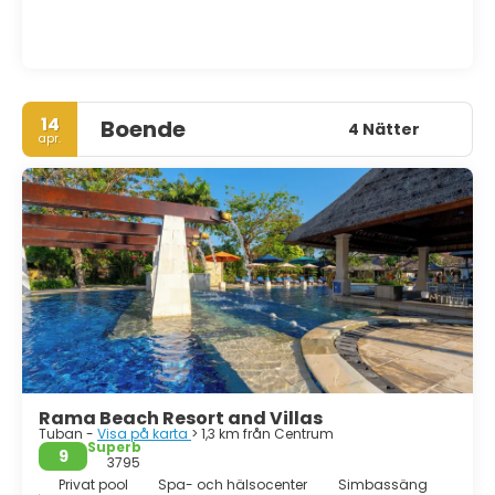
14
Boende
4 Nätter
apr.
Rama Beach Resort and Villas
Tuban -
Visa på karta
> 1,3 km från Centrum
Superb
9
3795
Privat pool
Spa- och hälsocenter
Simbassäng