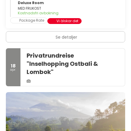
Deluxe Room
MED FRUKOST
Kostnadsfri avbokning
Package Rate
Vi älskar det
Se detaljer
Privatrundreise
"Inselhopping Ostbali &
18
apr.
Lombok"