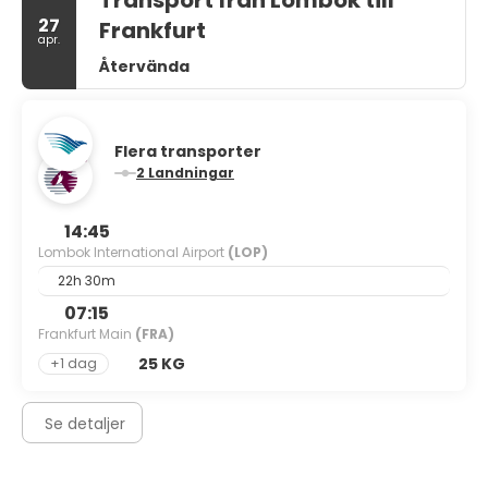
Transport från Lombok till
27
Frankfurt
apr.
Återvända
Flera transporter
2 Landningar
14:45
Lombok International Airport
(LOP)
22h 30m
07:15
Frankfurt Main
(FRA)
25 KG
+1 dag
Se detaljer