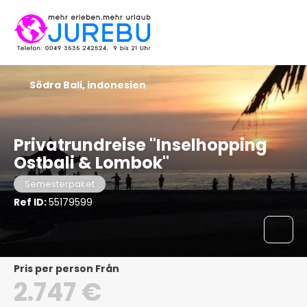
Södra Bali, indonesien
Privatrundreise "Inselhopping
Ostbali & Lombok"
Semesterpaket
Ref ID:
55179599
pris per person Från
2.747 €