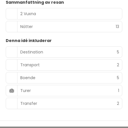
Sammanfattning av resan
2 Vuxna
Nätter
13
Denna idé inkluderar
Destination
5
Transport
2
Boende
5
Turer
1
Transfer
2