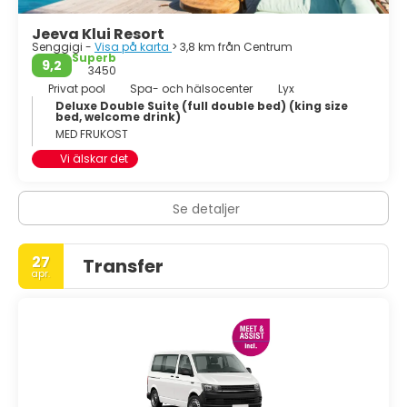
Jeeva Klui Resort
Senggigi -
Visa på karta
> 3,8 km från Centrum
Superb
9,2
3450
Privat pool
Spa- och hälsocenter
Lyx
Deluxe Double Suite (full double bed) (king size
bed, welcome drink)
MED FRUKOST
Vi älskar det
Se detaljer
27
Transfer
apr.