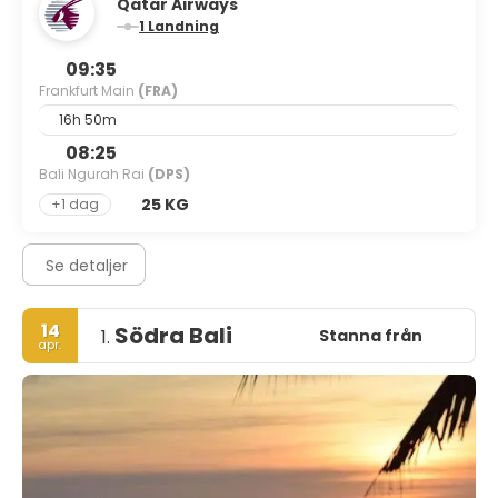
Qatar Airways
1 Landning
09:35
Frankfurt Main
(FRA)
16h 50m
08:25
Bali Ngurah Rai
(DPS)
25 KG
+1 dag
Se detaljer
14
Södra Bali
Stanna från
1.
apr.