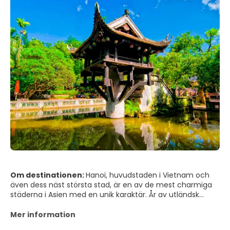
Om destinationen:
Hanoi, huvudstaden i Vietnam och
även dess näst största stad, är en av de mest charmiga
städerna i Asien med en unik karaktär. År av utländsk
ockupation har lämnat ett avtryck på denna stad, vilket
visas i de intressanta museerna, de historiska
Mer information
byggnaderna, pagoderna, mausoleet och dess egna