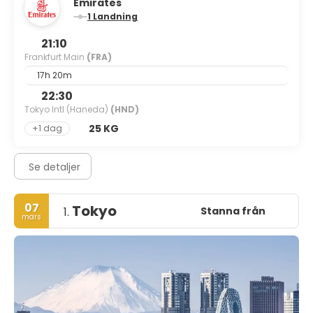
Emirates
1 Landning
21:10
Frankfurt Main
(FRA)
17h 20m
22:30
Tokyo Intl (Haneda)
(HND)
25 KG
+1 dag
Se detaljer
07
Tokyo
Stanna från
1.
mars