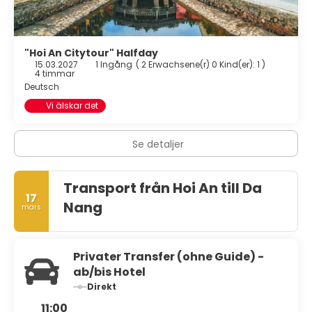
"Hoi An Citytour" Halfday
15.03.2027
1 Ingång
(
2 Erwachsene(r) 0 Kind(er): 1
)
4 timmar
Deutsch
Vi älskar det
Se detaljer
Transport från Hoi An till Da
17
Nang
mars
Privater Transfer (ohne Guide) -
ab/bis Hotel
Direkt
11:00