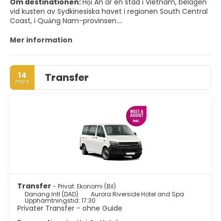
Om destinationen:
Hội An är en stad i Vietnam, belägen
vid kusten av Sydkinesiska havet i regionen South Central
Coast, i Quảng Nam-provinsen.
Hội An erkänns som ett världsarv av UNESCO. Staden ägde
Mer information
den största hamnen i sydostasien på 1-talet och var känd
som Lâm Ấp Phố
14
Transfer
HUVUDATTRAKTIONER FÖR TURISTER
mars
- Japanska täckta bron Pagoda. Bron ligger i västra änden
av Tran Phu Street, men biljetten krävs ENDAST för att få
tillgång till den bifogade pagoden på ena sidan av bron;
själva bron är gratis att korsa.
- Quan Cong-templet.
- Phung Hung-huset
- Quan Thang-huset.
Transfer
- Privat: Ekonomi (Bil)
Danang Intl (DAD)
Aurora Riverside Hotel and Spa
- Tan Ky-huset.
Upphämtningstid: 17:30
Privater Transfer - ohne Guide