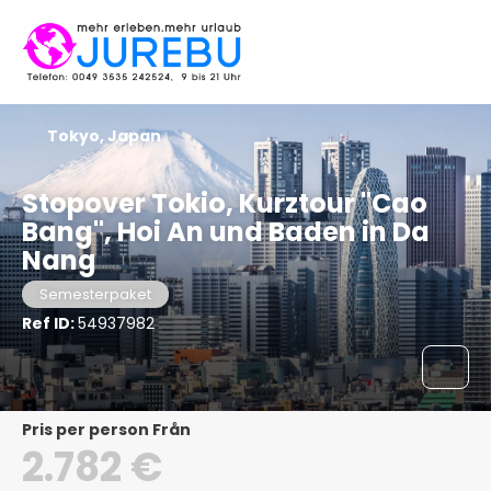
Tokyo, Japan
Stopover Tokio, Kurztour "Cao
Bang", Hoi An und Baden in Da
Nang
Semesterpaket
Ref ID:
54937982
pris per person Från
2.782 €