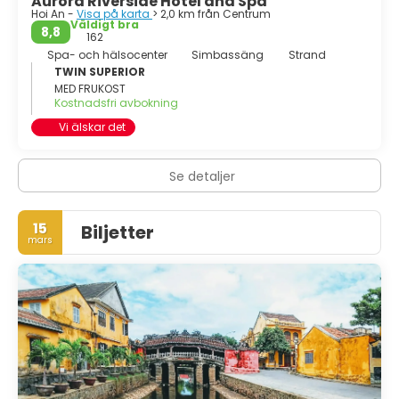
Aurora Riverside Hotel and Spa
Hoi An -
Visa på karta
> 2,0 km från Centrum
Väldigt bra
8,8
162
Spa- och hälsocenter
Simbassäng
Strand
TWIN SUPERIOR
MED FRUKOST
Kostnadsfri avbokning
Vi älskar det
Se detaljer
15
Biljetter
mars