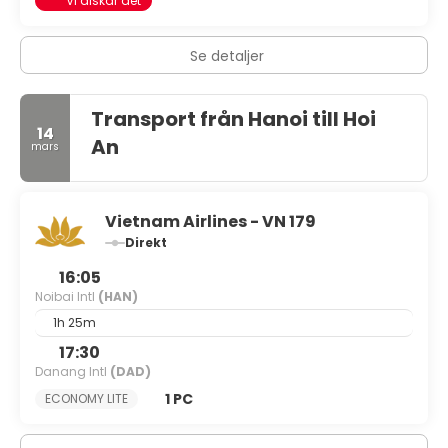
Vi älskar det
Se detaljer
Transport från Hanoi till Hoi
14
An
mars
Vietnam Airlines - VN 179
Direkt
16:05
Noibai Intl
(HAN)
1h 25m
17:30
Danang Intl
(DAD)
1 PC
ECONOMY LITE