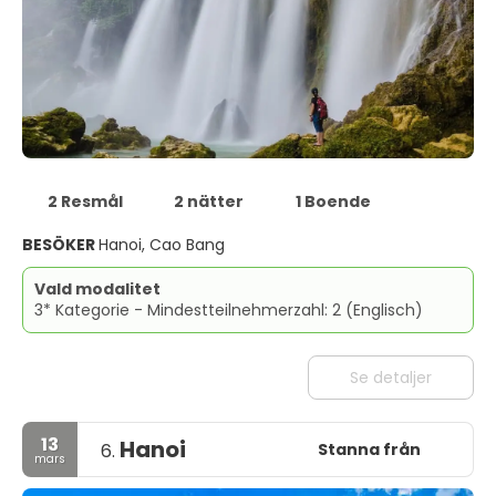
2 Resmål
2 nätter
1 Boende
BESÖKER
Hanoi, Cao Bang
Vald modalitet
3* Kategorie - Mindestteilnehmerzahl: 2 (Englisch)
Se detaljer
13
Hanoi
Stanna från
6.
mars