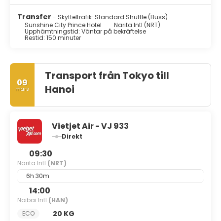
Transfer
- Skytteltrafik: Standard Shuttle (Buss)
Sunshine City Prince Hotel
Narita Intl (NRT)
Upphämtningstid: Väntar på bekräftelse
Restid: 150 minuter
Transport från Tokyo till
09
Hanoi
mars
Vietjet Air - VJ 933
Direkt
09:30
Narita Intl
(NRT)
6h 30m
14:00
Noibai Intl
(HAN)
20 KG
ECO