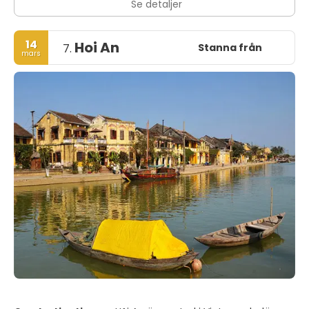
Se detaljer
14
Hoi An
Stanna från
7.
mars