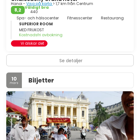
Hanoi -
Visa på karta
> 1,7 km från Centrum
Väldigt bra
8,2
440
Spa- och hälsocenter
Fitnesscenter
Restaurang
SUPERIOR ROOM
MED FRUKOST
Kostnadsfri avbokning
Vi älskar det
Se detaljer
10
Biljetter
mars