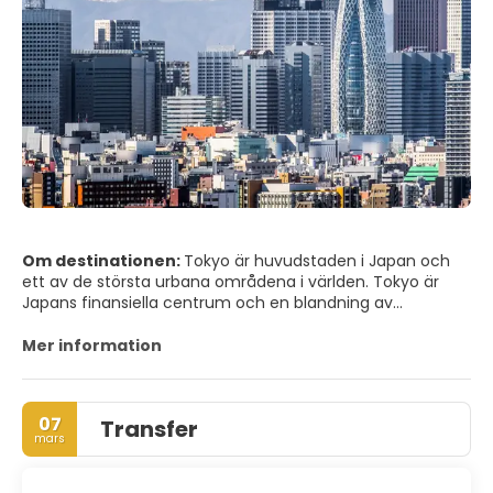
Om destinationen:
Tokyo är huvudstaden i Japan och
ett av de största urbana områdena i världen. Tokyo är
Japans finansiella centrum och en blandning av
högteknologi och tradition. Tokyo är enormt och en
välorganiserad modern stad.
Mer information
Stadslandskapet i Tokyo består av tempel och
helgedomar, lugna naturreservat, historiska byggnader,
futuristisk arkitektur och neonljus. Stadens kärna
07
Transfer
inkluderar Chiyoda och Chuo. Detta område har det
mars
imponerande kejserliga palatset, de nationella
regeringsbyggnaderna, det berömda shoppingområdet
Ginza, Tsukiji fiskmarknad, Akihabara elektronikmarknad