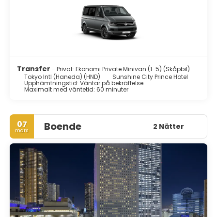
och den historiska Tokyo Station. Det lugna området
Asakusa har några måste-se attraktioner som Sensoji-
templet, shoppingarkaden Nakamise-dōri och Golden Poo.
I närheten ligger Ueno-området, inklusive Ameyoko-
marknaden. En perfekt plats att shoppa traditionella
gåvor och se ett stort buddhistiskt tempel. En annan stor
attraktion i staden är Meiji-helgedomen, belägen i
Transfer
- Privat: Ekonomi Private Minivan (1-5) (Skåpbil)
Shibuya.
Tokyo Intl (Haneda) (HND)
Sunshine City Prince Hotel
Tokyo är en unik stad som har något för alla, livliga
Upphämtningstid: Väntar på bekräftelse
Maximalt med väntetid: 60 minuter
shoppingområden, berömda nattliv, historiska
sevärdheter, lugna parker och fantastiska landskap.
07
Boende
2 Nätter
mars