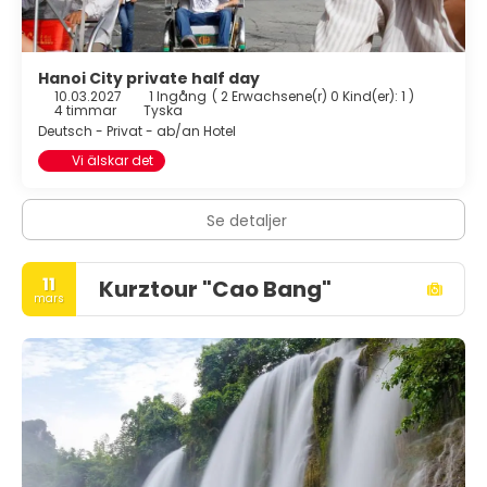
Hanoi City private half day
10.03.2027
1 Ingång
(
2 Erwachsene(r) 0 Kind(er): 1
)
4 timmar
Tyska
Deutsch - Privat - ab/an Hotel
Vi älskar det
Se detaljer
11
Kurztour "Cao Bang"
mars