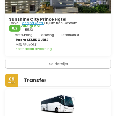
Sunshine City Prince Hotel
Tokyo -
Visa på karta
> 6,1 km från Centrum
Väldigt bra
8,2
5523
Restaurang
Parkering
Stadsutsikt
Room SEMIDOUBLE
MED FRUKOST
Kostnadsfri avbokning
Se detaljer
09
Transfer
mars