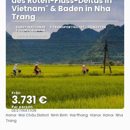
des Roten-Fluss-Deltas in
Vietnam" & Baden in Nha
Trang
6 DESTINATIONER
3 TRANSPORTNÄTET
14 NÄTTER
3 ÖVERFÖRINGAR
Semesterpaket
Från
3.731 €
Per person
DESTINATION
Se
Hanoi · Mai Châu District · Ninh Binh · Hai Phong · Hanoi · Hanoi · Nha
Trang